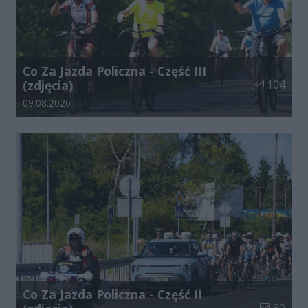
Co Za Jazda Policzna - Część III
Liczba zdjęć
(zdjęcia)
104
Data dodania galerii:
09.08.2026
Co Za Jazda Policzna - Część II
Liczba zdj