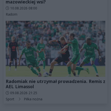
mazowieckiej wsi?
Data dodania artykułu:
10.08.2026 08:00
Kategorie artykułu:
Radom
Radomiak nie utrzymał prowadzenia. Remis z
AEL Limassol
Data dodania artykułu:
09.08.2026 21:25
Kategorie artykułu:
Sport
Piłka nożna