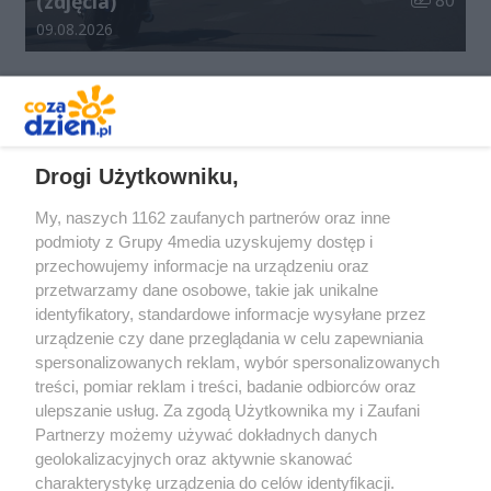
(zdjęcia)
80
Data dodania galerii:
09.08.2026
REKLAMA
Drogi Użytkowniku,
My, naszych 1162 zaufanych partnerów oraz inne
podmioty z Grupy 4media uzyskujemy dostęp i
przechowujemy informacje na urządzeniu oraz
przetwarzamy dane osobowe, takie jak unikalne
identyfikatory, standardowe informacje wysyłane przez
urządzenie czy dane przeglądania w celu zapewniania
spersonalizowanych reklam, wybór spersonalizowanych
Redakcja
Reklama
Prywatność
Praca Łódź
treści, pomiar reklam i treści, badanie odbiorców oraz
the:protocol
ulepszanie usług. Za zgodą Użytkownika my i Zaufani
Partnerzy możemy używać dokładnych danych
geolokalizacyjnych oraz aktywnie skanować
charakterystykę urządzenia do celów identyfikacji.