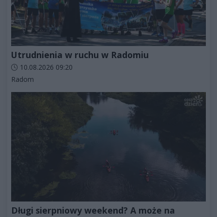
Utrudnienia w ruchu w Radomiu
Data dodania artykułu:
10.08.2026 09:20
Kategorie artykułu:
Radom
Długi sierpniowy weekend? A może na