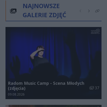
NAJNOWSZE
GALERIE ZDJĘĆ
Poprzednie
Następne
Kliknij
Radom Music Camp - Scena Młodych
Liczba zdj
(zdjęcia)
37
Data dodania galerii:
09.08.2026