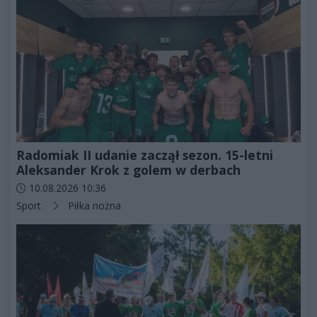
Radomiak II udanie zaczął sezon. 15-letni
Aleksander Krok z golem w derbach
Data dodania artykułu:
10.08.2026 10:36
Kategorie artykułu:
Sport
Piłka nożna