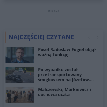
REKLAMA
NAJCZĘŚCIEJ CZYTANE
Poprzednie
Następ
Poseł Radosław Fogiel objął
ważną funkcję
Po wypadku został
przetransportowany
śmigłowcem na Józefów.
Historia mrozi krew w żyłach
Malczewski, Markiewicz i
duchowa uczta