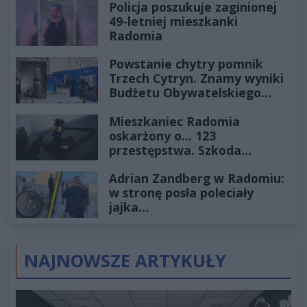
Policja poszukuje zaginionej
49-letniej mieszkanki
Radomia
Powstanie chytry pomnik
Trzech Cytryn. Znamy wyniki
Budżetu Obywatelskiego
2027
Mieszkaniec Radomia
oskarżony o... 123
przestępstwa. Szkoda
wyceniona na ponad milion
Adrian Zandberg w Radomiu:
złotych
w stronę posła poleciały
jajka…
NAJNOWSZE ARTYKUŁY