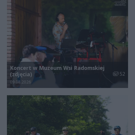
Koncert w Muzeum Wsi Radomskiej
Liczba zdj
(zdjęcia)
52
Data dodania galerii:
09.08.2026