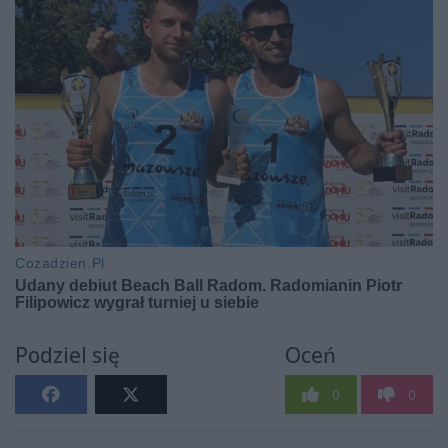
Podziel się
Oceń
0
0