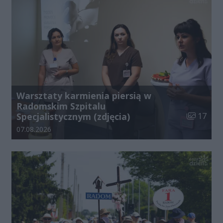
Warsztaty karmienia piersią w
Radomskim Szpitalu
Liczba zdj
Specjalistycznym (zdjęcia)
17
Data dodania galerii:
07.08.2026