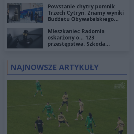
Powstanie chytry pomnik
Trzech Cytryn. Znamy wyniki
Budżetu Obywatelskiego
2027
Mieszkaniec Radomia
oskarżony o... 123
przestępstwa. Szkoda
wyceniona na ponad milion
złotych
NAJNOWSZE ARTYKUŁY