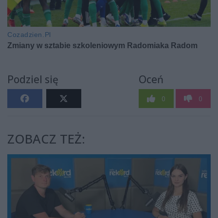
Podziel się
Oceń
0
0
ZOBACZ TEŻ: