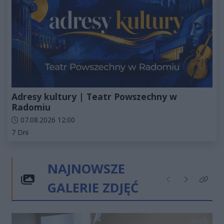
Adresy kultury | Teatr Powszechny w
Radomiu
Data dodania artykułu:
07.08.2026 12:00
Kategorie artykułu:
7 Dni
NAJNOWSZE
GALERIE ZDJĘĆ
Poprzednie
Następne
Kliknij