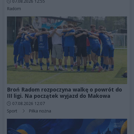
Data dodania artykułu:
07.08.2026 12:55
Kategorie artykułu:
Radom
Broń Radom rozpoczyna walkę o powrót do
III ligi. Na początek wyjazd do Makowa
Data dodania artykułu:
07.08.2026 12:07
Kategorie artykułu:
Sport
Piłka nożna