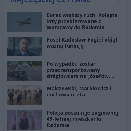
Poprzednie
Następ
Coraz większy ruch. Kolejne
loty przekierowane z
Warszawy do Radomia
Poseł Radosław Fogiel objął
ważną funkcję
Po wypadku został
przetransportowany
śmigłowcem na Józefów.
Historia mrozi krew w żyłach
Malczewski, Markiewicz i
duchowa uczta
Policja poszukuje zaginionej
49-letniej mieszkanki
Radomia