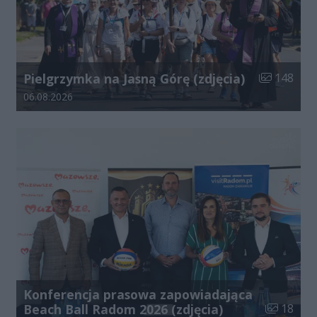
Liczba zdjęć
Pielgrzymka na Jasną Górę (zdjęcia)
148
Data dodania galerii:
06.08.2026
Konferencja prasowa zapowiadająca
Liczba zdj
Beach Ball Radom 2026 (zdjęcia)
18