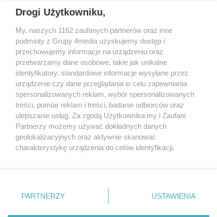
Drogi Użytkowniku,
My, naszych 1162 zaufanych partnerów oraz inne
podmioty z Grupy 4media uzyskujemy dostęp i
przechowujemy informacje na urządzeniu oraz
przetwarzamy dane osobowe, takie jak unikalne
identyfikatory, standardowe informacje wysyłane przez
urządzenie czy dane przeglądania w celu zapewniania
spersonalizowanych reklam, wybór spersonalizowanych
Redakcja
Reklama
Prywatność
Praca Łódź
treści, pomiar reklam i treści, badanie odbiorców oraz
the:protocol
ulepszanie usług. Za zgodą Użytkownika my i Zaufani
Partnerzy możemy używać dokładnych danych
geolokalizacyjnych oraz aktywnie skanować
charakterystykę urządzenia do celów identyfikacji.
Ponieważ cenimy Twoją prywatność, prosimy o zgodę na
Szukaj
korzystanie z tych technologii poprzez kliknięcie
„Akceptuję”. Zgoda jest dobrowolna i zawsze możesz ją
zmienić/wycofać klikając przycisk ustawień prywatności
Facebook.com
Youtube.com
PARTNERZY
USTAWIENIA
znajdujący się w lewym dolnym rogu strony
. Niektóre
rodzaje przetwarzania danych nie wymagają zgody