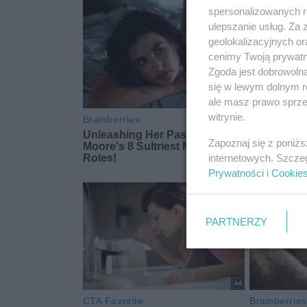
spersonalizowanych re
ulepszanie usług. Za
geolokalizacyjnych or
cenimy Twoją prywatno
Zgoda jest dobrowoln
się w lewym dolnym r
ale masz prawo sprzec
witrynie.
Zapoznaj się z poniż
internetowych. Szcze
Prywatności
i
Cookie
PARTNERZY