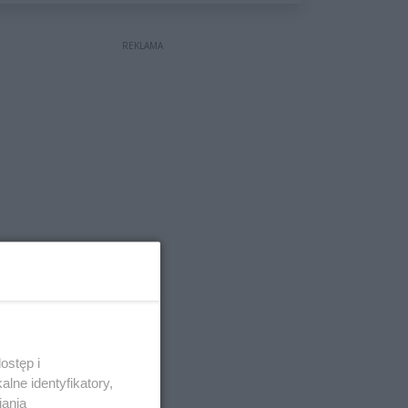
wyceniona na ponad milion
złotych
REKLAMA
ostęp i
lne identyfikatory,
iania