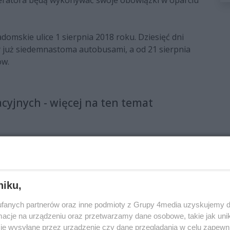
peratora będą wykonywać swoje obowiązki w oparciu
omskie ulice 1 sierpnia 2018 roku. Dziesięć dni
już siedemnastoma autobusami, a od 21 sierpnia
ów.
yjnych - więcej na ten temat
niku,
 miejska
michalczewski
WieszPierwszy
autobusy
fanych partnerów oraz inne podmioty z Grupy 4media uzyskujemy d
cje na urządzeniu oraz przetwarzamy dane osobowe, takie jak unika
je wysyłane przez urządzenie czy dane przeglądania w celu zapewn