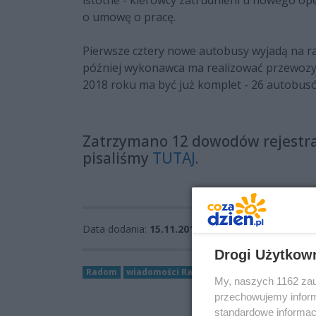
istotne - kierowcy zatrudnieni u nowego o
o umowę o pracę.
Pierwsze cztery nowe autobusy wyjadą na rad
później wykonawca ma realizować przewozy 
2018 roku ma być już komplet - 26 autobus
Zatrzymano 12 dowodów rejestrac
pisaliśmy
TUTAJ
.
Data dodania:
15.11.2017 09:35
Drogi Użytkow
Radom
wiadomości Radom
MZDiK
komunikacja
My, naszych 1162 zau
przechowujemy informa
standardowe informac