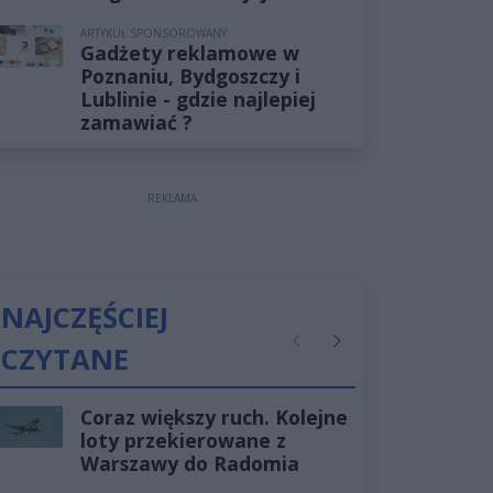
ARTYKUŁ SPONSOROWANY
Gadżety reklamowe w
Poznaniu, Bydgoszczy i
Lublinie - gdzie najlepiej
zamawiać ?
REKLAMA
NAJCZĘŚCIEJ
CZYTANE
Poprzednie
Następne
Coraz większy ruch. Kolejne
loty przekierowane z
Warszawy do Radomia