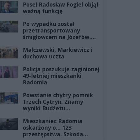
Poseł Radosław Fogiel objął
ważną funkcję
Po wypadku został
przetransportowany
śmigłowcem na Józefów.
Historia mrozi krew w
Malczewski, Markiewicz i
żyłach
duchowa uczta
Policja poszukuje zaginionej
49-letniej mieszkanki
Radomia
Powstanie chytry pomnik
Trzech Cytryn. Znamy
wyniki Budżetu
Obywatelskiego 2027
Mieszkaniec Radomia
oskarżony o... 123
przestępstwa. Szkoda