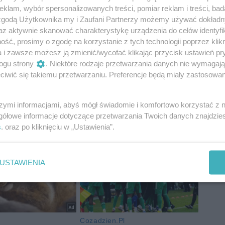
klam, wybór spersonalizowanych treści, pomiar reklam i treści, bad
 zgodą Użytkownika my i Zaufani Partnerzy możemy używać dokład
az aktywnie skanować charakterystykę urządzenia do celów identyfi
ść, prosimy o zgodę na korzystanie z tych technologii poprzez klikn
a i zawsze możesz ją zmienić/wycofać klikając przycisk ustawień pr
ogu strony
. Niektóre rodzaje przetwarzania danych nie wymagaj
iwić się takiemu przetwarzaniu. Preferencje będą miały zastosowania
szymi informacjami, abyś mógł świadomie i komfortowo korzystać z
gółowe informacje dotyczące przetwarzania Twoich danych znajdzi
s
. oraz po kliknięciu w „Ustawienia”.
USTAWIENIA