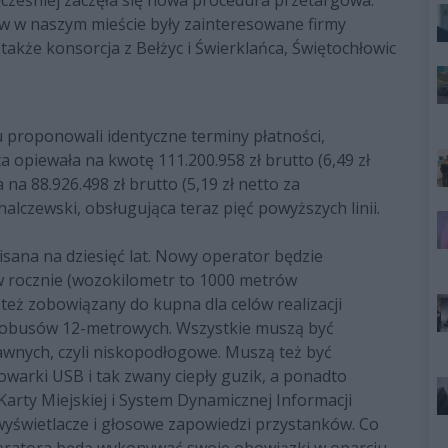
 wcześniej zaczęła się nowa procedura przetargowa.
 w naszym mieście były zainteresowane firmy
 także konsorcja z Bełżyc i Świerklańca, Świętochłowic
u proponowali identyczne terminy płatności,
a opiewała na kwotę 111.200.958 zł brutto (6,49 zł
na 88.926.498 zł brutto (5,19 zł netto za
alczewski, obsługująca teraz pięć powyższych linii.
ana na dziesięć lat. Nowy operator będzie
 rocznie (wozokilometr to 1000 metrów
też zobowiązany do kupna dla celów realizacji
tobusów 12-metrowych. Wszystkie muszą być
wnych, czyli niskopodłogowe. Muszą też być
owarki USB i tak zwany ciepły guzik, a ponadto
rty Miejskiej i System Dynamicznej Informacji
 wyświetlacze i głosowe zapowiedzi przystanków. Co