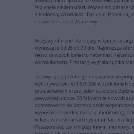
skończy się w lipcu 2018 roku, więc już rok
Wpłynęło siedem ofert. Wożeniem pasażerów
z Radomia, Wrocławia, Torunia i Izabelina, a
i Jaworzna oraz z Warszawy.
Wszyscy oferenci startujący w tym przetarg
wynoszące od 26 do 30 dni. Najdroższa ofert
netto za wozokilometr), natomiast najtańsza 
wozokilometr). Przetarg wygrała spółka Mich
Ze zwycięzcą przetargu umowa będzie podpis
wykonywać około 1.670.000 wozokilometrów
przejechanych przez jeden autobus). Będzie 
powyższej umowy 28 fabrycznie nowych au
dostosowane do potrzeb osób niepełnospra
wyposażone w klimatyzację, monitoring, ład
w kasowniki w ramach systemu Radomskiej Ka
Pasażerskiej, czyli między innymi monitory,