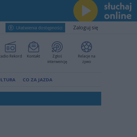
Zaloguj się
Ułatwienia dostępności
Radio Rekord
Kontakt
Zgłoś
Relacje na
interwencję
żywo
ULTURA
CO ZA JAZDA
nkurencyjne w Ustce!
ano umowę
Polski
 decyzję prokuratury
ów pokazali klasę
worzyć nową sportową tradycję"
ruchu