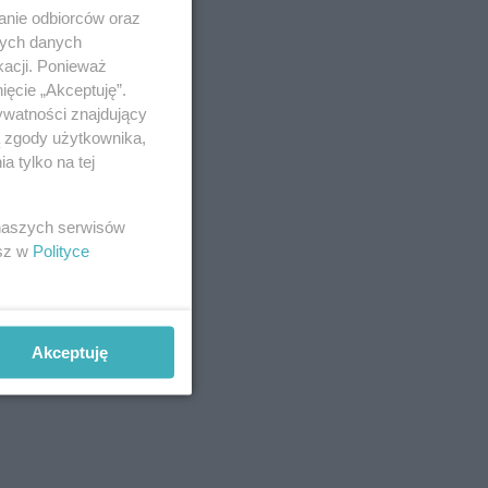
anie odbiorców oraz
nych danych
kacji. Ponieważ
ięcie „Akceptuję”.
ywatności znajdujący
ą zgody użytkownika,
 tylko na tej
 naszych serwisów
esz w
Polityce
Akceptuję