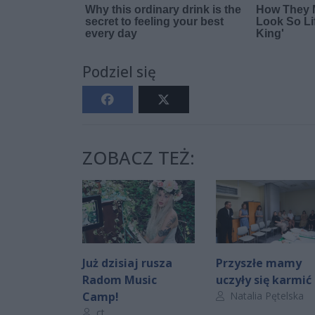
Podziel się
ZOBACZ TEŻ:
Już dzisiaj rusza
Przyszłe mamy
Radom Music
uczyły się karmić
Autor artykułu:
Camp!
Natalia Pętelska
Autor artykułu:
ct