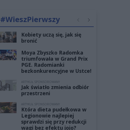
#WieszPierwszy
Poprzednie
Następne
Kobiety uczą się, jak się
bronić
Moya Zbyszko Radomka
triumfowała w Grand Prix
PGE. Radomianki
bezkonkurencyjne w Ustce!
ARTYKUŁ SPONSOROWANY
Jak światło zmienia odbiór
przestrzeni
ARTYKUŁ SPONSOROWANY
Która dieta pudełkowa w
Legionowie najlepiej
sprawdzi się przy redukcji
wagi bez efektu jojo?