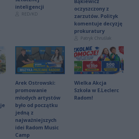
Bąkiewicz
inteligencji
oczyszczony z
Autor artykułu:
RED/KD
zarzutów. Polityk
komentuje decyzję
prokuratury
Autor artykułu:
Patryk Chruślak
Arek Ostrowski:
Wielka Akcja
promowanie
Szkoła w E.Leclerc
młodych artystów
Radom!
je
było od początku
jedną z
najważniejszych
idei Radom Music
Camp