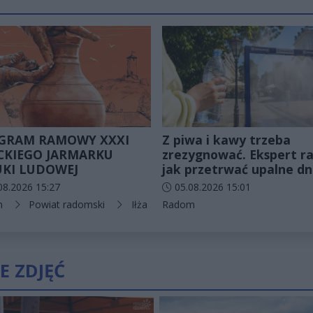
GRAM RAMOWY XXXI
Z piwa i kawy trzeba
ECKIEGO JARMARKU
zrezygnować. Ekspert ra
UKI LUDOWEJ
jak przetrwać upalne dn
odania artykułu:
Data dodania artykułu:
08.2026 15:27
05.08.2026 15:01
rie artykułu:
Kategorie artykułu:
n
Powiat radomski
Iłża
Radom
E ZDJĘĆ