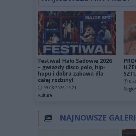
Festiwal Halo Sadowie 2026
PRO
– gwiazdy disco polo, hip-
IŁŻ
hopu i dobra zabawa dla
SZT
całej rodziny!
Data d
05.
Data dodania artykułu:
05.08.2026 16:21
Katego
Regio
Kategorie artykułu:
Kultura
NAJNOWSZE GALERI