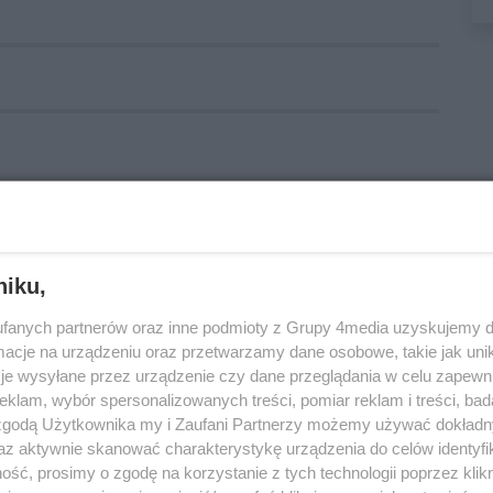
niku,
fanych partnerów oraz inne podmioty z Grupy 4media uzyskujemy d
cje na urządzeniu oraz przetwarzamy dane osobowe, takie jak unika
je wysyłane przez urządzenie czy dane przeglądania w celu zapewn
klam, wybór spersonalizowanych treści, pomiar reklam i treści, bad
 zgodą Użytkownika my i Zaufani Partnerzy możemy używać dokład
az aktywnie skanować charakterystykę urządzenia do celów identyfi
ść, prosimy o zgodę na korzystanie z tych technologii poprzez klikn