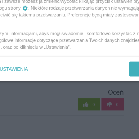
a i zawsze możesz ją zmienić/wycofać klikając przycisk ustawień pr
ogu strony
. Niektóre rodzaje przetwarzania danych nie wymagaj
iwić się takiemu przetwarzaniu. Preferencje będą miały zastosowania
szymi informacjami, abyś mógł świadomie i komfortowo korzystać z
gółowe informacje dotyczące przetwarzania Twoich danych znajdzi
s
. oraz po kliknięciu w „Ustawienia”.
USTAWIENIA
Oceń
0
0