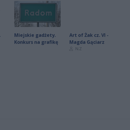
.
Miejskie gadżety.
Art of Żak cz. VI -
Konkurs na grafikę
Magda Gąciarz
Autor artykułu:
N.Z