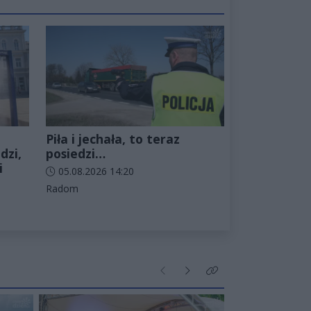
Piła i jechała, to teraz
dzi,
posiedzi…
i
Data dodania artykułu:
05.08.2026 14:20
Kategorie artykułu:
Radom
Poprzednie
Następne
Kliknij aby zobaczyć wi