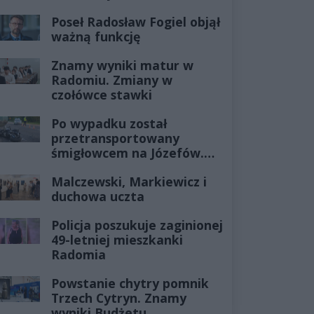
Poseł Radosław Fogiel objął
ważną funkcję
Znamy wyniki matur w
Radomiu. Zmiany w
czołówce stawki
Po wypadku został
przetransportowany
śmigłowcem na Józefów.
Historia mrozi krew w
Malczewski, Markiewicz i
żyłach
duchowa uczta
Policja poszukuje zaginionej
49-letniej mieszkanki
Radomia
Powstanie chytry pomnik
Trzech Cytryn. Znamy
wyniki Budżetu