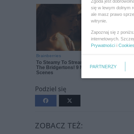
Zgoda jest dobrowoln
się w lewym dolnym r
ale masz prawo sprzec
witrynie.
Zapoznaj się z poniż
internetowych. Szcze
Prywatności
i
Cookie
PARTNERZY
Podziel się
ZOBACZ TEŻ: