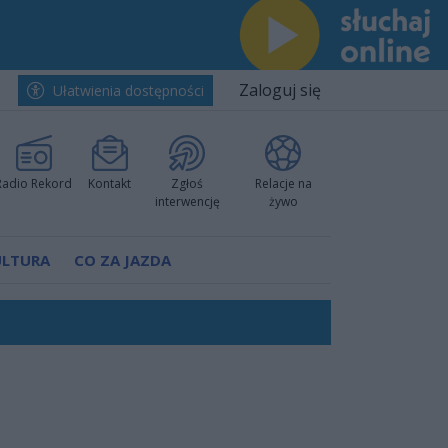
Zaloguj się
Ułatwienia dostępności
Radio Rekord
Kontakt
Zgłoś
Relacje na
interwencję
żywo
ULTURA
CO ZA JAZDA
worzyć nową sportową tradycję"
ruchu