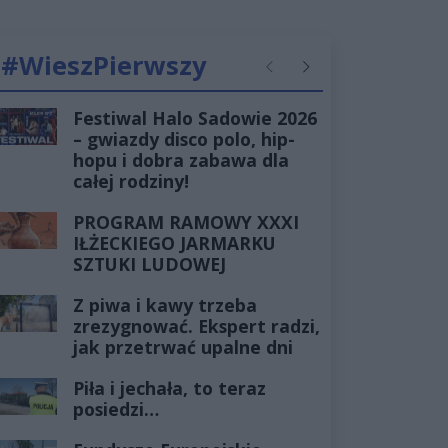
#WieszPierwszy
Poprzednie
Następne
Festiwal Halo Sadowie 2026
– gwiazdy disco polo, hip-
hopu i dobra zabawa dla
całej rodziny!
PROGRAM RAMOWY XXXI
IŁŻECKIEGO JARMARKU
SZTUKI LUDOWEJ
Z piwa i kawy trzeba
zrezygnować. Ekspert radzi,
jak przetrwać upalne dni
Piła i jechała, to teraz
posiedzi…