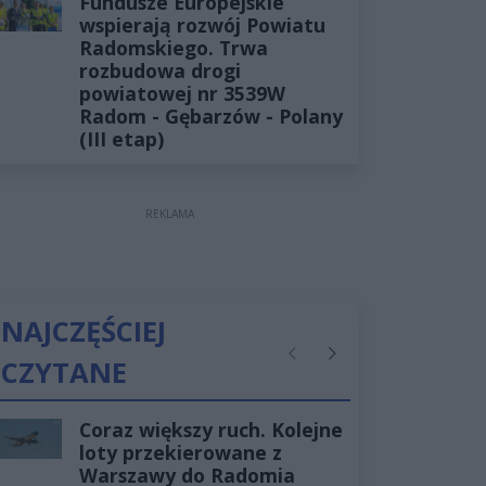
Fundusze Europejskie
wspierają rozwój Powiatu
Radomskiego. Trwa
rozbudowa drogi
powiatowej nr 3539W
Radom - Gębarzów - Polany
(III etap)
REKLAMA
NAJCZĘŚCIEJ
CZYTANE
Poprzednie
Następne
Coraz większy ruch. Kolejne
loty przekierowane z
Warszawy do Radomia