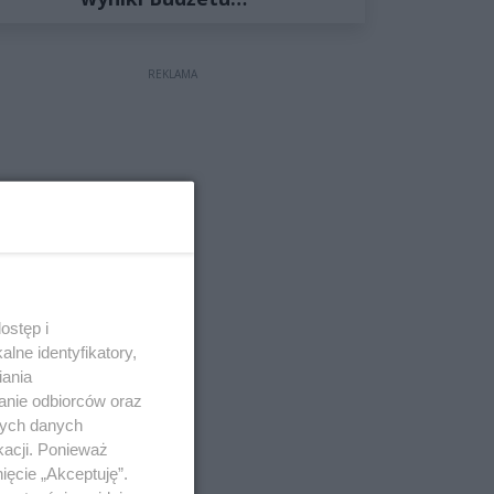
Obywatelskiego 2027
REKLAMA
ostęp i
lne identyfikatory,
iania
anie odbiorców oraz
nych danych
kacji. Ponieważ
ięcie „Akceptuję”.