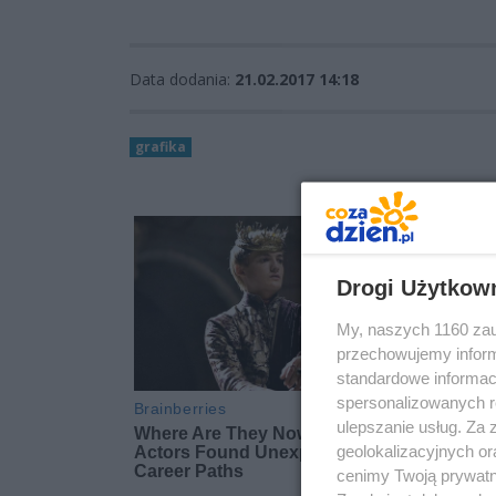
Data dodania:
21.02.2017 14:18
grafika
Drogi Użytkow
My, naszych 1160 zau
przechowujemy informa
standardowe informac
spersonalizowanych re
ulepszanie usług. Za
geolokalizacyjnych or
cenimy Twoją prywatno