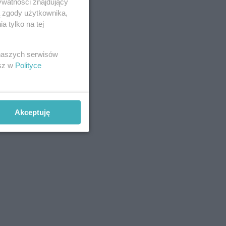
ywatności znajdujący
ą zgody użytkownika,
 tylko na tej
 naszych serwisów
esz w
Polityce
Akceptuję