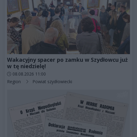
Wakacyjny spacer po zamku w Szydłowcu już
w tę niedzielę!
Data dodania artykułu:
08.08.2026 11:00
Kategorie artykułu:
Region
Powiat szydłowiecki