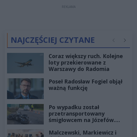
REKLAMA
NAJCZĘŚCIEJ CZYTANE
Poprzednie
Następ
Coraz większy ruch. Kolejne
loty przekierowane z
Warszawy do Radomia
Poseł Radosław Fogiel objął
ważną funkcję
Po wypadku został
przetransportowany
śmigłowcem na Józefów.
Historia mrozi krew w żyłach
Malczewski, Markiewicz i