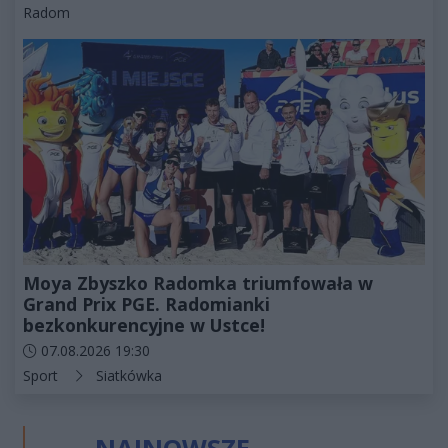
Kategorie artykułu:
Radom
Moya Zbyszko Radomka triumfowała w
Grand Prix PGE. Radomianki
bezkonkurencyjne w Ustce!
Data dodania artykułu:
07.08.2026 19:30
Kategorie artykułu:
Sport
Siatkówka