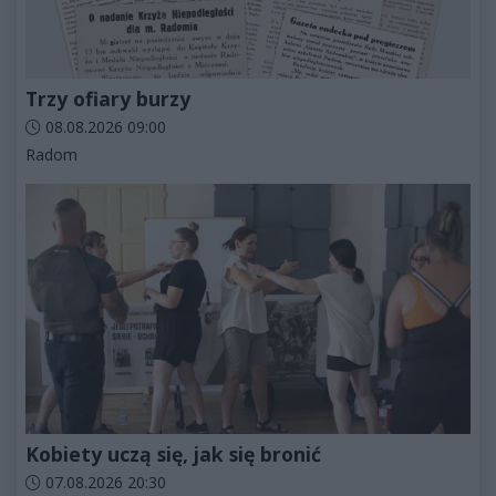
Trzy ofiary burzy
Data dodania artykułu:
08.08.2026 09:00
Kategorie artykułu:
Radom
Kobiety uczą się, jak się bronić
Data dodania artykułu:
07.08.2026 20:30