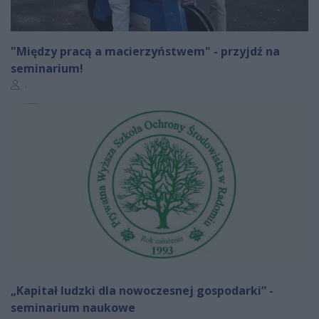
"Między pracą a macierzyństwem" - przyjdź na
seminarium!
Autor artykułu:
.
„Kapitał ludzki dla nowoczesnej gospodarki” -
seminarium naukowe