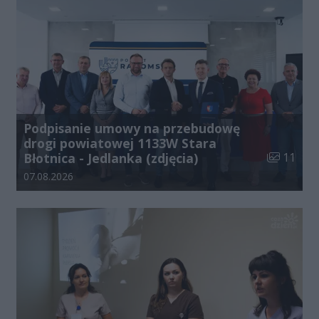
Podpisanie umowy na przebudowę
drogi powiatowej 1133W Stara
Liczba zdj
Błotnica - Jedlanka (zdjęcia)
11
Data dodania galerii:
07.08.2026