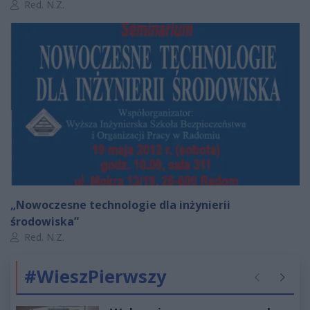
Autor artykułu:
Red. N.Z.
„Nowoczesne technologie dla inżynierii
środowiska”
Autor artykułu:
Red. N.Z.
#WieszPierwszy
Poprzednie
Następ