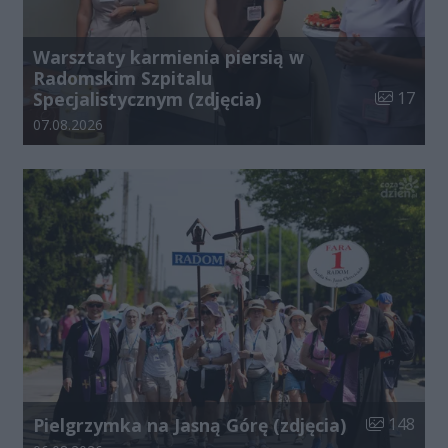
Warsztaty karmienia piersią w
Radomskim Szpitalu
Liczba zdj
Specjalistycznym (zdjęcia)
17
Data dodania galerii:
07.08.2026
Liczba zdjęć
Pielgrzymka na Jasną Górę (zdjęcia)
148