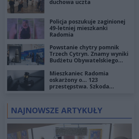
duchowa uczta
Policja poszukuje zaginionej
49-letniej mieszkanki
Radomia
Powstanie chytry pomnik
Trzech Cytryn. Znamy wyniki
Budżetu Obywatelskiego
2027
Mieszkaniec Radomia
oskarżony o... 123
przestępstwa. Szkoda
wyceniona na ponad milion
złotych
NAJNOWSZE ARTYKUŁY