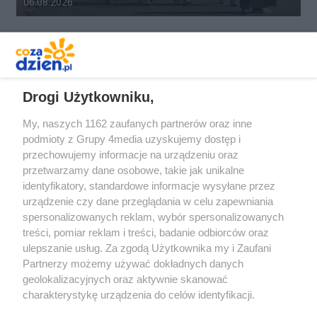
Data dodania galerii:
06.08.2026
REKLAMA
Drogi Użytkowniku,
My, naszych 1162 zaufanych partnerów oraz inne
podmioty z Grupy 4media uzyskujemy dostęp i
przechowujemy informacje na urządzeniu oraz
przetwarzamy dane osobowe, takie jak unikalne
identyfikatory, standardowe informacje wysyłane przez
urządzenie czy dane przeglądania w celu zapewniania
spersonalizowanych reklam, wybór spersonalizowanych
Redakcja
Reklama
Prywatność
Praca Łódź
treści, pomiar reklam i treści, badanie odbiorców oraz
the:protocol
ulepszanie usług. Za zgodą Użytkownika my i Zaufani
Partnerzy możemy używać dokładnych danych
geolokalizacyjnych oraz aktywnie skanować
charakterystykę urządzenia do celów identyfikacji.
Ponieważ cenimy Twoją prywatność, prosimy o zgodę na
Szukaj