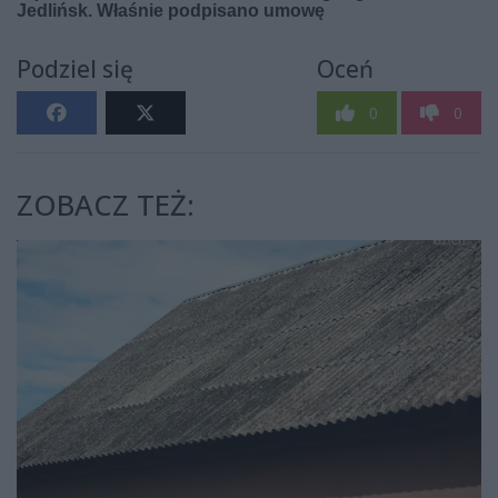
Podziel się
Oceń
0
0
ZOBACZ TEŻ: