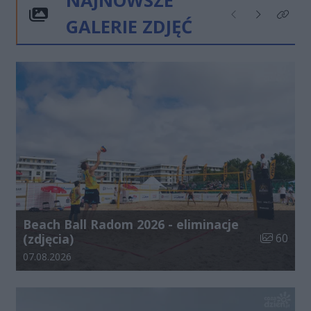
NAJNOWSZE
GALERIE ZDJĘĆ
Poprzednie
Następne
Kliknij
Beach Ball Radom 2026 - eliminacje
Liczba zdj
(zdjęcia)
60
Data dodania galerii:
07.08.2026