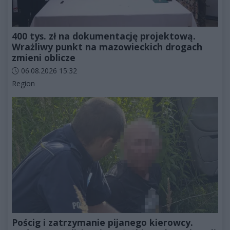
400 tys. zł na dokumentację projektową.
Wrażliwy punkt na mazowieckich drogach
zmieni oblicze
Data dodania artykułu:
06.08.2026 15:32
Kategorie artykułu:
Region
Pościg i zatrzymanie pijanego kierowcy.