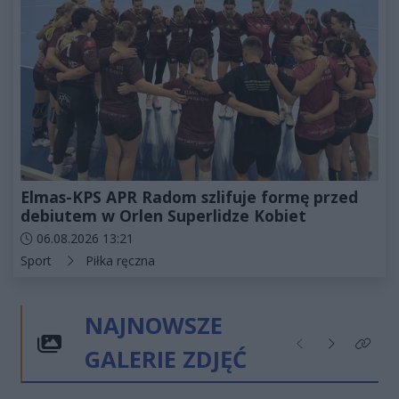
Elmas-KPS APR Radom szlifuje formę przed
debiutem w Orlen Superlidze Kobiet
Data dodania artykułu:
06.08.2026 13:21
Kategorie artykułu:
Sport
Piłka ręczna
NAJNOWSZE
GALERIE ZDJĘĆ
Poprzednie
Następne
Kliknij