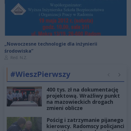
„Nowoczesne technologie dla inżynierii
środowiska”
Autor artykułu:
Red. N.Z.
#WieszPierwszy
Poprzednie
Następ
400 tys. zł na dokumentację
projektową. Wrażliwy punkt
na mazowieckich drogach
zmieni oblicze
Pościg i zatrzymanie pijanego
kierowcy. Radomscy policjanci