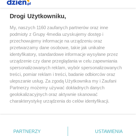
REKLAMA
Drogi Użytkowniku,
My, naszych 1160 zaufanych partnerów oraz inne
podmioty z Grupy 4media uzyskujemy dostęp i
przechowujemy informacje na urządzeniu oraz
przetwarzamy dane osobowe, takie jak unikalne
identyfikatory, standardowe informacje wysyłane przez
urządzenie czy dane przeglądania w celu zapewniania
spersonalizowanych reklam, wybór spersonalizowanych
Redakcja
Reklama
Prywatność
Praca Łódź
treści, pomiar reklam i treści, badanie odbiorców oraz
the:protocol
ulepszanie usług. Za zgodą Użytkownika my i Zaufani
Partnerzy możemy używać dokładnych danych
geolokalizacyjnych oraz aktywnie skanować
charakterystykę urządzenia do celów identyfikacji.
Ponieważ cenimy Twoją prywatność, prosimy o zgodę na
Szukaj
korzystanie z tych technologii poprzez kliknięcie
„Akceptuję”. Zgoda jest dobrowolna i zawsze możesz ją
zmienić/wycofać klikając przycisk ustawień prywatności
Facebook.com
Youtube.com
PARTNERZY
USTAWIENIA
znajdujący się w lewym dolnym rogu strony
. Niektóre