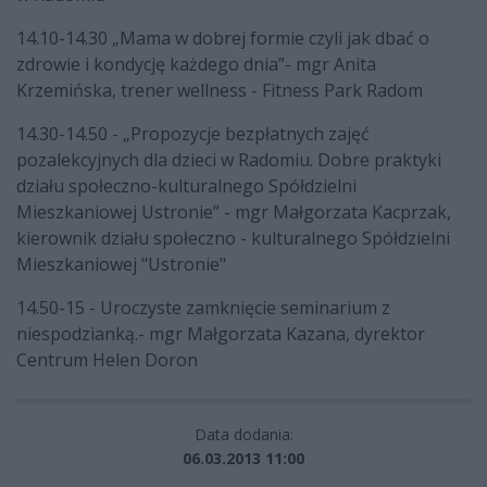
14.10-14.30 „Mama w dobrej formie czyli jak dbać o
zdrowie i kondycję każdego dnia”- mgr Anita
Krzemińska, trener wellness - Fitness Park Radom
14.30-14.50 - „Propozycje bezpłatnych zajęć
pozalekcyjnych dla dzieci w Radomiu. Dobre praktyki
działu społeczno-kulturalnego Spółdzielni
Mieszkaniowej Ustronie” - mgr Małgorzata Kacprzak,
kierownik działu społeczno - kulturalnego Spółdzielni
Mieszkaniowej "Ustronie"
14.50-15 - Uroczyste zamknięcie seminarium z
niespodzianką.- mgr Małgorzata Kazana, dyrektor
Centrum Helen Doron
Data dodania:
06.03.2013 11:00