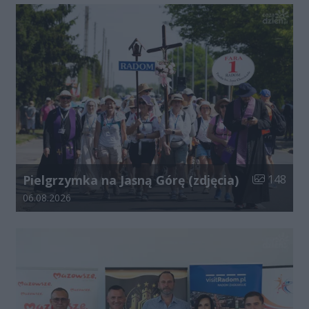
Liczba zdjęć
Pielgrzymka na Jasną Górę (zdjęcia)
148
Data dodania galerii:
06.08.2026