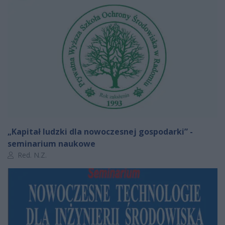
„Kapitał ludzki dla nowoczesnej gospodarki” -
seminarium naukowe
Autor artykułu:
Red. N.Z.