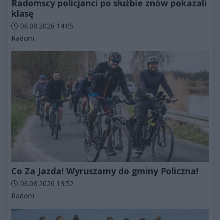
Radomscy policjanci po służbie znów pokazali
klasę
Data dodania artykułu:
06.08.2026 14:05
Kategorie artykułu:
Radom
Co Za Jazda! Wyruszamy do gminy Policzna!
Data dodania artykułu:
06.08.2026 13:52
Kategorie artykułu:
Radom