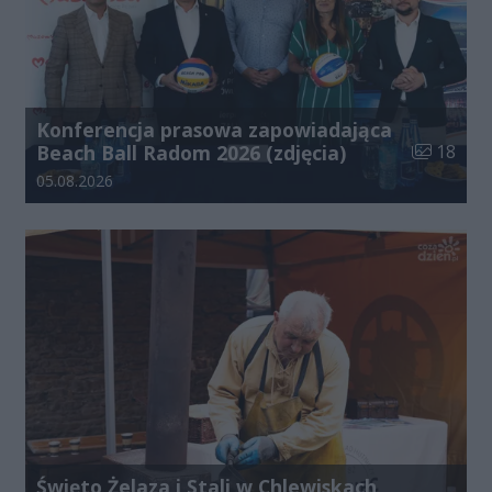
Konferencja prasowa zapowiadająca
Liczba zdj
Beach Ball Radom 2026 (zdjęcia)
18
Data dodania galerii:
05.08.2026
Święto Żelaza i Stali w Chlewiskach