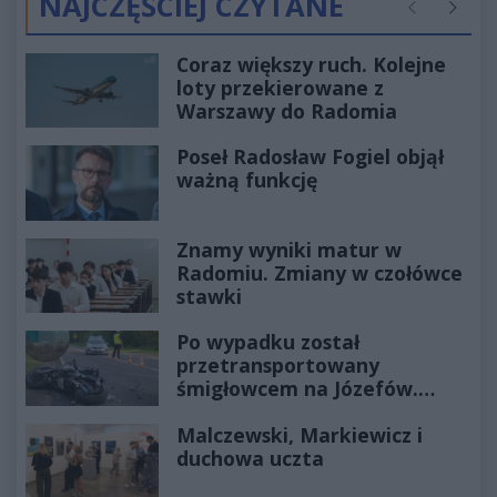
NAJCZĘŚCIEJ CZYTANE
Poprzednie
Następ
Coraz większy ruch. Kolejne
loty przekierowane z
Warszawy do Radomia
Poseł Radosław Fogiel objął
ważną funkcję
Znamy wyniki matur w
Radomiu. Zmiany w czołówce
stawki
Po wypadku został
przetransportowany
śmigłowcem na Józefów.
Historia mrozi krew w żyłach
Malczewski, Markiewicz i
duchowa uczta