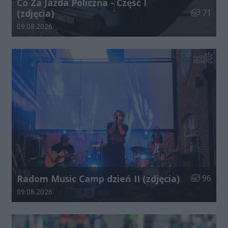
Co Za Jazda Policzna - Część I
Liczba zdj
(zdjęcia)
71
Data dodania galerii:
09.08.2026
Liczba zdj
Radom Music Camp dzień II (zdjęcia)
96
Data dodania galerii:
09.08.2026