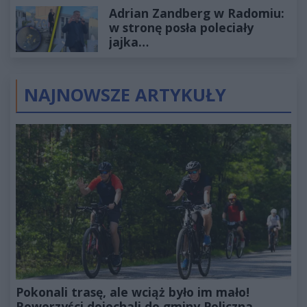
Adrian Zandberg w Radomiu:
złotych
w stronę posła poleciały
jajka…
NAJNOWSZE ARTYKUŁY
Pokonali trasę, ale wciąż było im mało!
Rowerzyści dojechali do gminy Policzna