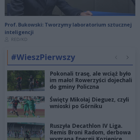
Prof. Bukowski: Tworzymy laboratorium sztucznej
inteligencji
Autor artykułu:
RED/KD
#WieszPierwszy
Poprzednie
Następ
Pokonali trasę, ale wciąż było
im mało! Rowerzyści dojechali
do gminy Policzna
Święty Mikołaj Dieguez, czyli
wnioski po Górniku
Ruszyła Decathlon IV Liga.
Remis Broni Radom, derbowa
wygrana Energii Kozienice