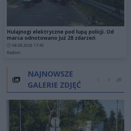
Hulajnogi elektryczne pod lupą policji. Od
marca odnotowano już 28 zdarzeń
Data dodania artykułu:
08.08.2026 17:45
Kategorie artykułu:
Radom
NAJNOWSZE
GALERIE ZDJĘĆ
Poprzednie
Następne
Kliknij