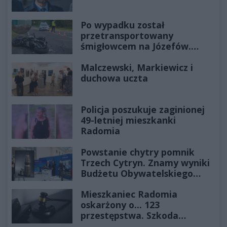
Po wypadku został
przetransportowany
śmigłowcem na Józefów.
Historia mrozi krew w żyłach
Malczewski, Markiewicz i
duchowa uczta
Policja poszukuje zaginionej
49-letniej mieszkanki
Radomia
Powstanie chytry pomnik
Trzech Cytryn. Znamy wyniki
Budżetu Obywatelskiego
2027
Mieszkaniec Radomia
oskarżony o... 123
przestępstwa. Szkoda
wyceniona na ponad milion