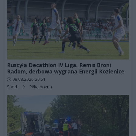
Ruszyła Decathlon IV Liga. Remis Broni
Radom, derbowa wygrana Energii Kozienice
Data dodania artykułu:
08.08.2026 20:51
Kategorie artykułu:
Sport
Piłka nożna