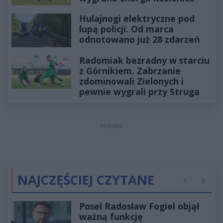
Hulajnogi elektryczne pod
lupą policji. Od marca
odnotowano już 28 zdarzeń
Radomiak bezradny w starciu
z Górnikiem. Zabrzanie
zdominowali Zielonych i
pewnie wygrali przy Struga
REKLAMA
NAJCZĘŚCIEJ CZYTANE
Poprzednie
Następ
Poseł Radosław Fogiel objął
ważną funkcję