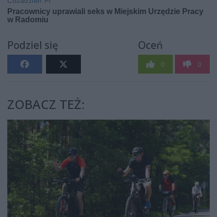
Podziel się
Oceń
0
0
ZOBACZ TEŻ: