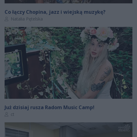
Co łączy Chopina, jazz i wiejską muzykę?
Autor artykułu:
Natalia Pętelska
Już dzisiaj rusza Radom Music Camp!
Autor artykułu:
ct