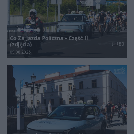
Co Za Jazda Policzna - Część II
Liczba zdj
(zdjęcia)
80
Data dodania galerii:
09.08.2026