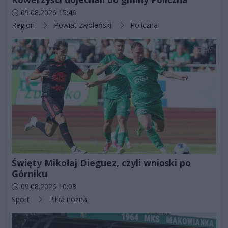
Data dodania artykułu:
09.08.2026 15:46
Kategorie artykułu:
Region
Powiat zwoleński
Policzna
Święty Mikołaj Dieguez, czyli wnioski po
Górniku
Data dodania artykułu:
09.08.2026 10:03
Kategorie artykułu:
Sport
Piłka nożna