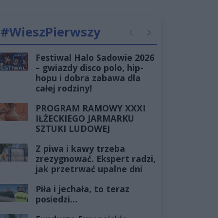
#WieszPierwszy
Poprzednie
Następne
Festiwal Halo Sadowie 2026
– gwiazdy disco polo, hip-
hopu i dobra zabawa dla
całej rodziny!
PROGRAM RAMOWY XXXI
IŁŻECKIEGO JARMARKU
SZTUKI LUDOWEJ
Z piwa i kawy trzeba
zrezygnować. Ekspert radzi,
jak przetrwać upalne dni
Piła i jechała, to teraz
posiedzi…