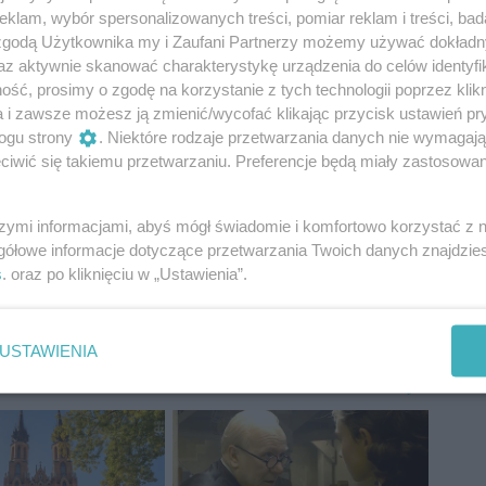
klam, wybór spersonalizowanych treści, pomiar reklam i treści, bad
ady Miejskiej, korzystam z ryczałtu
 zgodą Użytkownika my i Zaufani Partnerzy możemy używać dokład
ci mi wystarcza!” - kończy wpis Wójcik.
az aktywnie skanować charakterystykę urządzenia do celów identyfi
ść, prosimy o zgodę na korzystanie z tych technologii poprzez klikn
onu znajdziesz na profilu CoZaDzien.pl na
a i zawsze możesz ją zmienić/wycofać klikając przycisk ustawień pr
ogu strony
. Niektóre rodzaje przetwarzania danych nie wymagaj
iwić się takiemu przetwarzaniu. Preferencje będą miały zastosowania
szymi informacjami, abyś mógł świadomie i komfortowo korzystać z
gółowe informacje dotyczące przetwarzania Twoich danych znajdzi
s
. oraz po kliknięciu w „Ustawienia”.
Rafał Czajkowski
Dariusz Wójcik
Konrad Frysztak
USTAWIENIA