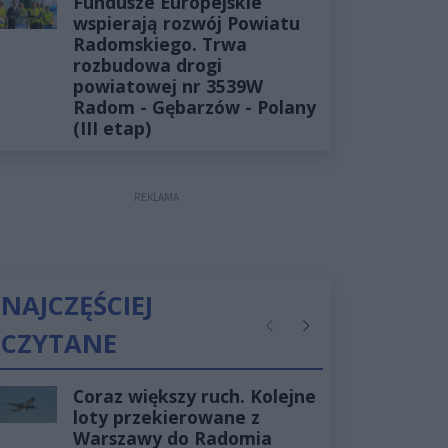
Fundusze Europejskie
wspierają rozwój Powiatu
Radomskiego. Trwa
rozbudowa drogi
powiatowej nr 3539W
Radom - Gębarzów - Polany
(III etap)
REKLAMA
NAJCZĘŚCIEJ
CZYTANE
Poprzednie
Następne
Coraz większy ruch. Kolejne
loty przekierowane z
Warszawy do Radomia