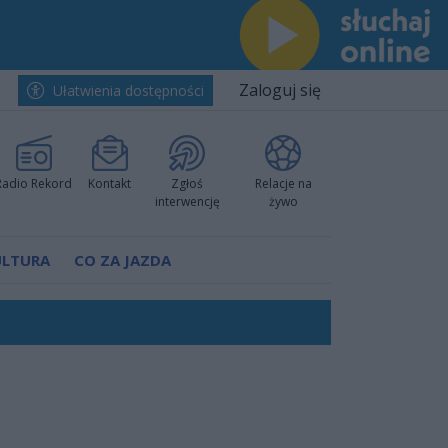
Zaloguj się
Ułatwienia dostępności
Radio Rekord
Kontakt
Zgłoś
Relacje na
interwencję
żywo
ULTURA
CO ZA JAZDA
worzyć nową sportową tradycję"
ruchu