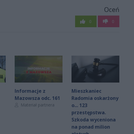
Oceń
0
0
Informacje z
Mieszkaniec
Mazowsza odc. 161
Radomia oskarżony
Autor artykułu:
Materiał partnera
o... 123
przestępstwa.
Szkoda wyceniona
na ponad milion
złotych