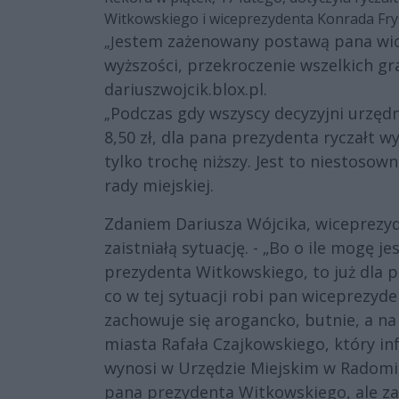
Witkowskiego i wiceprezydenta Konrada Fr
estem zażenowany postawą pana wice
„J
wyższości, przekroczenie wszelkich g
dariuszwojcik.blox.pl.
Podczas gdy wszyscy decyzyjni urzęd
„
8,50 zł, dla pana prezydenta ryczałt w
tylko trochę niższy. Jest to niestosow
rady miejskiej.
Zdaniem Dariusza Wójcika, wiceprezyd
zaistniałą sytuację. - „Bo o ile mogę j
prezydenta Witkowskiego, to już dla p
co w tej sytuacji robi pan wiceprezyde
zachowuje się arogancko, butnie, a na
miasta Rafała Czajkowskiego, który inf
wynosi w Urzędzie Miejskim w Radomiu
pana prezydenta Witkowskiego, ale z