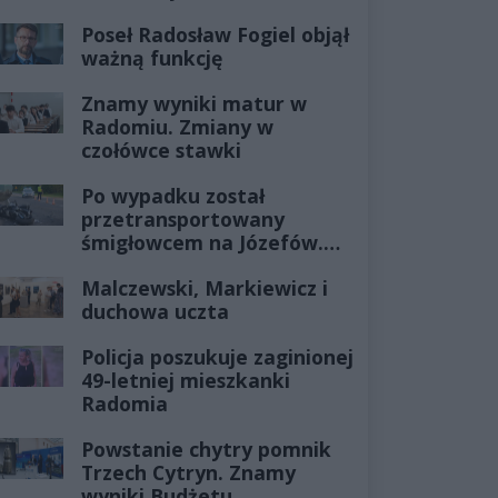
Poseł Radosław Fogiel objął
ważną funkcję
Znamy wyniki matur w
Radomiu. Zmiany w
czołówce stawki
Po wypadku został
przetransportowany
śmigłowcem na Józefów.
Historia mrozi krew w
Malczewski, Markiewicz i
żyłach
duchowa uczta
Policja poszukuje zaginionej
49-letniej mieszkanki
Radomia
Powstanie chytry pomnik
Trzech Cytryn. Znamy
wyniki Budżetu