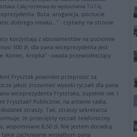
ysztaka. Całą rozmowa do wysłuchania
TUTAJ
.
prezydenta. Buta, arogancja, poczucie
ranic dobrego smaku…” - czytamy na stronie
nicy korzystają z abonamentów na poziomie
ynosi 500 zł, dla pana wiceprezydenta jest
ne. Koniec, kropka” - uważa przewodniczący
ent Frysztak powinien przeprosić za
eszcze jakoś zrozumieć wysoki ryczałt dla pana
ana wiceprezydenta Frysztaka, zupełnie nie. I
nt Frysztak? Publicznie, na antenie radia,
 dodatek straszy. Tak, straszy sekretarza
ormuje, że przeciętny ryczałt telefoniczny
, wspomniane 8,50 zł. Nie jestem doradcą
a takie zachowanie wysłałbym pana