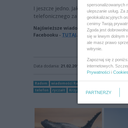
spersonalizowanych re
I jeszcze jedno. Jako przewodniczący R
ulepszanie usług. Za
telefonicznego za 8,50 zł. I w zupełnoś
geolokalizacyjnych or
cenimy Twoją prywatno
Najświeższe wiadomości z Radomia i regi
Zgoda jest dobrowoln
Facebooku -
TUTAJ
.
się w lewym dolnym r
ale masz prawo sprzec
witrynie.
Zapoznaj się z poniż
Data dodania:
21.02.2017 07:51
internetowych. Szcze
Prywatności
i
Cookie
Radom
wiadomości Radom
Radosław Witkowski
telefon
ryczałt
Krzysztof Czaban
PARTNERZY