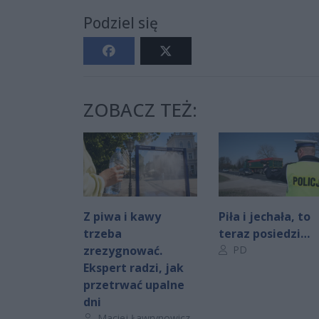
Podziel się
ZOBACZ TEŻ:
Z piwa i kawy
Piła i jechała, to
trzeba
teraz posiedzi…
Autor artykułu:
zrezygnować.
PD
Ekspert radzi, jak
przetrwać upalne
dni
Autor artykułu:
Maciej Ławrynowicz