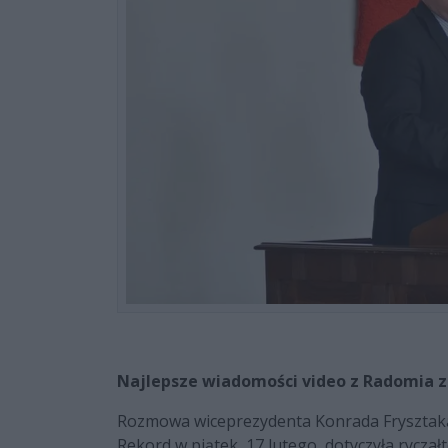
Najlepsze wiadomości video z Radomia z
Rozmowa wiceprezydenta Konrada Frysztaka
Rekord w piątek, 17 lutego, dotyczyła rycz