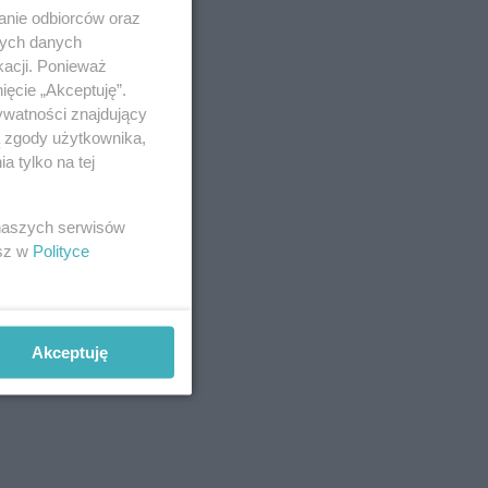
anie odbiorców oraz
nych danych
kacji. Ponieważ
ięcie „Akceptuję”.
ywatności znajdujący
ą zgody użytkownika,
 tylko na tej
 naszych serwisów
esz w
Polityce
Akceptuję