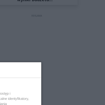
Obywatelskiego 2027
REKLAMA
ostęp i
lne identyfikatory,
iania