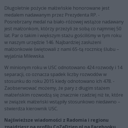
Długoletnie pożycie małżeńskie honorowane jest
medalem nadawanym przez Prezydenta RP. -
Posrebrzany medal na biało-różowej wstążce nadawany
jest małżonkom, którzy przeżyli ze sobą co najmniej 50
lat. Par o takim i większym stażu gościliśmy w tym roku
w naszym urzędzie 146. Najbardziej zasłużeni
małżonkowie świętowali z nami 65-tą rocznicę ślubu –
wyjaśnia Milewska.
W minionym roku w USC odnotowano 424 rozwody i 14
separacji, co oznacza spadek liczby rozwodów w
stosunku do roku 2015 kiedy odnotowano ich 478. -
Zaobserwować możemy, że pary z długim stażem
małżeńskim rozwodzą się znacznie rzadziej niż te, które
w związek małżeński wstąpiły stosunkowo niedawno –
stwierdza kierownik USC.
Najświeższe wiadomości z Radomia i regionu
znajdziesz na profilu CoZaDzien.pl na Facebooku