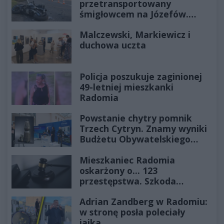
przetransportowany
śmigłowcem na Józefów.
Historia mrozi krew w żyłach
Malczewski, Markiewicz i
duchowa uczta
Policja poszukuje zaginionej
49-letniej mieszkanki
Radomia
Powstanie chytry pomnik
Trzech Cytryn. Znamy wyniki
Budżetu Obywatelskiego
2027
Mieszkaniec Radomia
oskarżony o... 123
przestępstwa. Szkoda
wyceniona na ponad milion
Adrian Zandberg w Radomiu:
złotych
w stronę posła poleciały
jajka…