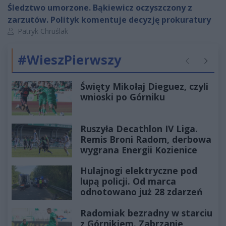
Śledztwo umorzone. Bąkiewicz oczyszczony z
zarzutów. Polityk komentuje decyzję prokuratury
Autor artykułu:
Patryk Chruślak
#WieszPierwszy
Poprzednie
Następ
Święty Mikołaj Dieguez, czyli
wnioski po Górniku
Ruszyła Decathlon IV Liga.
Remis Broni Radom, derbowa
wygrana Energii Kozienice
Hulajnogi elektryczne pod
lupą policji. Od marca
odnotowano już 28 zdarzeń
Radomiak bezradny w starciu
z Górnikiem. Zabrzanie