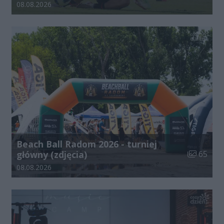
Data dodania galerii:
08.08.2026
Beach Ball Radom 2026 - turniej
Liczba zdj
główny (zdjęcia)
65
Data dodania galerii:
08.08.2026