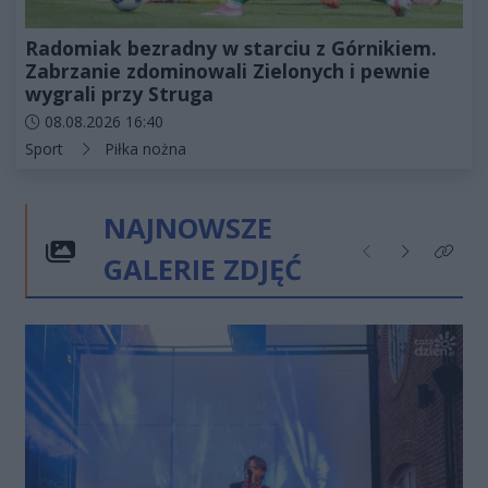
Radomiak bezradny w starciu z Górnikiem.
Zabrzanie zdominowali Zielonych i pewnie
wygrali przy Struga
Data dodania artykułu:
08.08.2026 16:40
Kategorie artykułu:
Sport
Piłka nożna
NAJNOWSZE
GALERIE ZDJĘĆ
Poprzednie
Następne
Kliknij