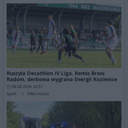
Ruszyła Decathlon IV Liga. Remis Broni
Radom, derbowa wygrana Energii Kozienice
Data dodania artykułu:
08.08.2026 20:51
Kategorie artykułu:
Sport
Piłka nożna