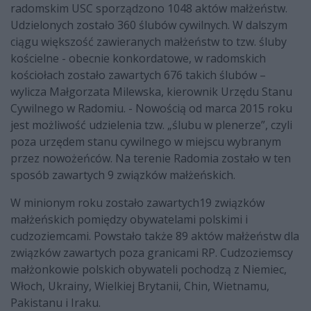
radomskim USC sporządzono 1048 aktów małżeństw.
Udzielonych zostało 360 ślubów cywilnych. W dalszym
ciągu większość zawieranych małżeństw to tzw. śluby
kościelne - obecnie konkordatowe, w radomskich
kościołach zostało zawartych 676 takich ślubów –
wylicza Małgorzata Milewska, kierownik Urzędu Stanu
Cywilnego w Radomiu. - Nowością od marca 2015 roku
jest możliwość udzielenia tzw. „ślubu w plenerze”, czyli
poza urzędem stanu cywilnego w miejscu wybranym
przez nowożeńców. Na terenie Radomia zostało w ten
sposób zawartych 9 związków małżeńskich.
W minionym roku zostało zawartych19 związków
małżeńskich pomiędzy obywatelami polskimi i
cudzoziemcami. Powstało także 89 aktów małżeństw dla
związków zawartych poza granicami RP. Cudzoziemscy
małżonkowie polskich obywateli pochodzą z Niemiec,
Włoch, Ukrainy, Wielkiej Brytanii, Chin, Wietnamu,
Pakistanu i Iraku.