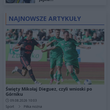
NAJNOWSZE ARTYKUŁY
Święty Mikołaj Dieguez, czyli wnioski po
Górniku
Data dodania artykułu:
09.08.2026 10:03
Kategorie artykułu:
Sport
Piłka nożna