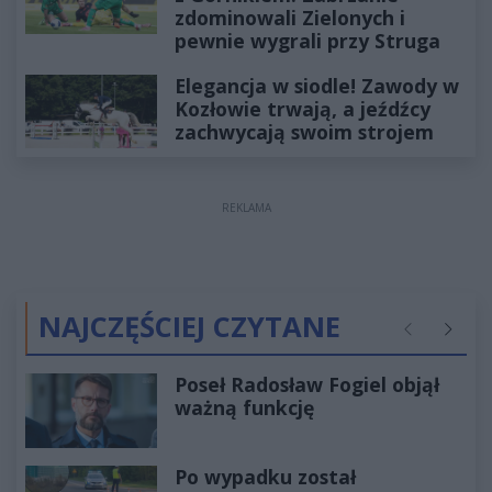
zdominowali Zielonych i
pewnie wygrali przy Struga
Elegancja w siodle! Zawody w
Kozłowie trwają, a jeźdźcy
zachwycają swoim strojem
REKLAMA
NAJCZĘŚCIEJ CZYTANE
Poprzednie
Następ
Poseł Radosław Fogiel objął
ważną funkcję
Po wypadku został