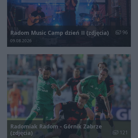
Liczba zdj
Radom Music Camp dzień II (zdjęcia)
96
Data dodania galerii:
09.08.2026
Radomiak Radom - Górnik Zabrze
Liczba zdjęć
(zdjęcia)
121