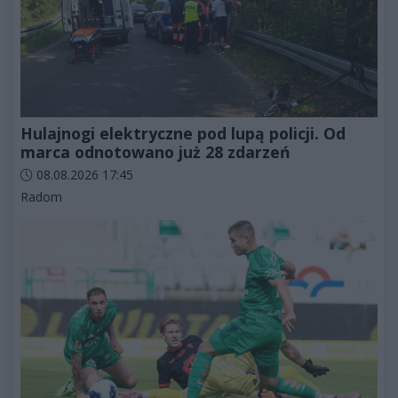
Hulajnogi elektryczne pod lupą policji. Od
marca odnotowano już 28 zdarzeń
Data dodania artykułu:
08.08.2026 17:45
Kategorie artykułu:
Radom