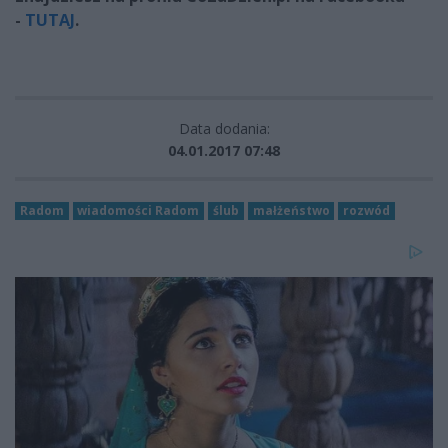
-
TUTAJ
.
Data dodania:
04.01.2017 07:48
Radom
wiadomości Radom
ślub
małżeństwo
rozwód