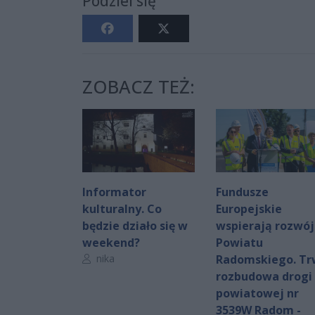
Podziel się
ZOBACZ TEŻ:
Informator
Fundusze
kulturalny. Co
Europejskie
będzie działo się w
wspierają rozwój
weekend?
Powiatu
Autor artykułu:
nika
Radomskiego. T
rozbudowa drogi
powiatowej nr
3539W Radom -