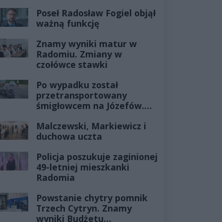
Poseł Radosław Fogiel objął
ważną funkcję
Znamy wyniki matur w
Radomiu. Zmiany w
czołówce stawki
Po wypadku został
przetransportowany
śmigłowcem na Józefów.
Historia mrozi krew w
Malczewski, Markiewicz i
żyłach
duchowa uczta
Policja poszukuje zaginionej
49-letniej mieszkanki
Radomia
Powstanie chytry pomnik
Trzech Cytryn. Znamy
wyniki Budżetu