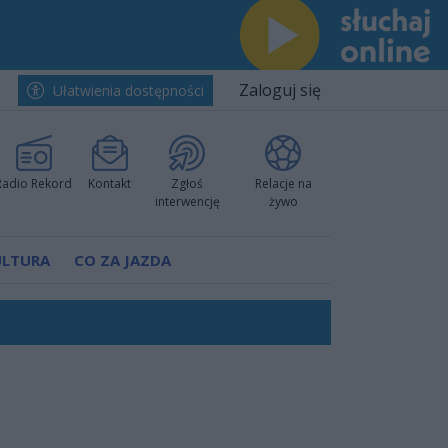
Zaloguj się
Ułatwienia dostępności
Radio Rekord
Kontakt
Zgłoś
Relacje na
interwencję
żywo
ULTURA
CO ZA JAZDA
ów pokazali klasę
worzyć nową sportową tradycję"
ruchu