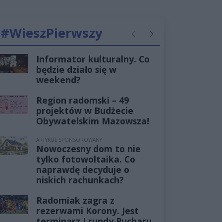
#WieszPierwszy
Poprzednie
Następne
Informator kulturalny. Co
będzie działo się w
weekend?
Region radomski – 49
projektów w Budżecie
Obywatelskim Mazowsza!
ARTYKUŁ SPONSOROWANY
Nowoczesny dom to nie
tylko fotowoltaika. Co
naprawdę decyduje o
niskich rachunkach?
Radomiak zagra z
rezerwami Korony. Jest
terminarz I rundy Pucharu