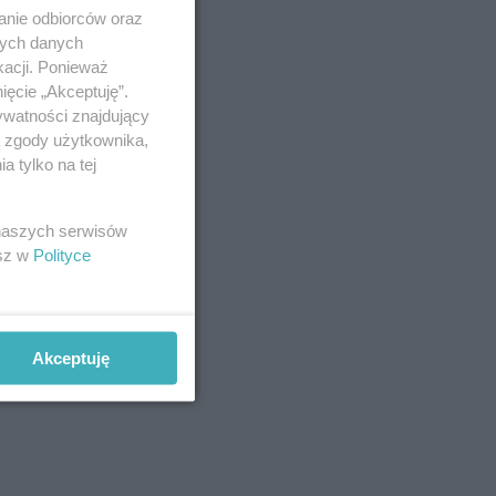
anie odbiorców oraz
nych danych
kacji. Ponieważ
ięcie „Akceptuję”.
ywatności znajdujący
ą zgody użytkownika,
 tylko na tej
 naszych serwisów
esz w
Polityce
Akceptuję