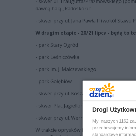
- skwer ul. Traugutta/Prażmowskiego (pomn
dawną halą „Radoskóru"
- skwer przy ul. Jana Pawła II (wokół Stawu 
W drugim etapie - 20/21 lipca - będą to t
- park Stary Ogród
- park Leśniczówka
- park im. J. Malczewskiego
- park Gołębiów
- skwer przy ul. Koszarowej/Wernera
- skwer Plac Jagielloński z terenem przy D.H.
Drogi Użytkow
- skwer przy ul. Wernera i Kraszewskiego (pr
My, naszych 1162 zau
przechowujemy informa
W trakcie oprysków i godzinę po ich zakoń
standardowe informac