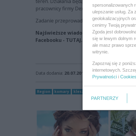
teren. Działania będą prowadzone od godzin
spersonalizowanych re
pracownicy firmy Dexa - wykonawcy oprysku 
ulepszanie usług. Za
geolokalizacyjnych or
Zadanie przeprowadzone będzie w ramach in
cenimy Twoją prywatno
Zgoda jest dobrowoln
Najświeższe wiadomości z Radomia i regi
się w lewym dolnym r
Facebooku - TUTAJ.
ale masz prawo sprzec
witrynie.
Zapoznaj się z poniż
internetowych. Szcze
Data dodania:
20.07.2017 08:40
Prywatności
i
Cookie
Region
komary
kleszcze
PARTNERZY