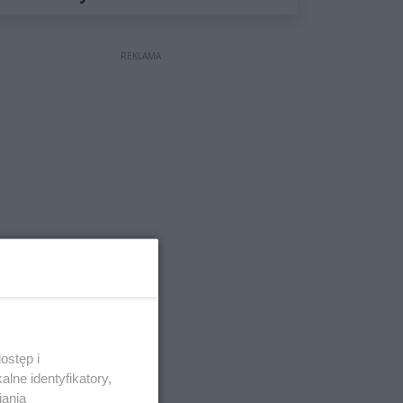
Obywatelskiego 2027
REKLAMA
ostęp i
lne identyfikatory,
iania