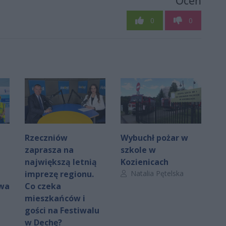
Oceń
0
0
Rzeczniów
Wybuchł pożar w
zaprasza na
szkole w
największą letnią
Kozienicach
Autor artykułu:
imprezę regionu.
Natalia Pętelska
rwa
Co czeka
mieszkańców i
gości na Festiwalu
w Dechę?