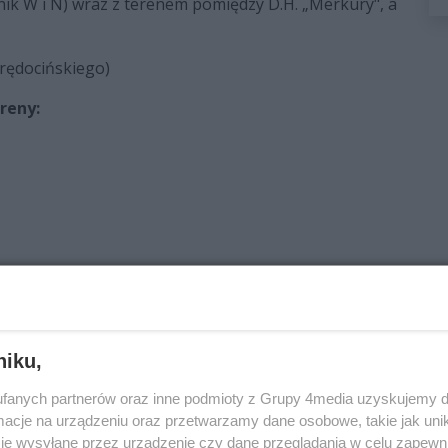
ik W i N) wraz z terenem pomiędzy D.H. „Merkury", a
Prędocińskiego)
ereny:
 „Senior"
niku,
zy „Zrembie”) .
fanych partnerów oraz inne podmioty z Grupy 4media uzyskujemy d
cje na urządzeniu oraz przetwarzamy dane osobowe, takie jak unika
czeniu obowiązywać będzie zakaz wstępu na dany
je wysyłane przez urządzenie czy dane przeglądania w celu zapewn