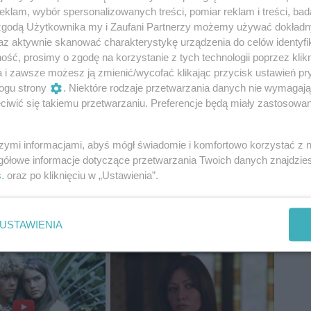
y 20 do 7. Zabezpieczeniem miejsc zajmą się
klam, wybór spersonalizowanych treści, pomiar reklam i treści, bad
- wspomagani przez patrol Straży Miejskiej.
 zgodą Użytkownika my i Zaufani Partnerzy możemy używać dokład
az aktywnie skanować charakterystykę urządzenia do celów identyfi
westycji z budżetu obywatelskiego.
ść, prosimy o zgodę na korzystanie z tych technologii poprzez klikn
a i zawsze możesz ją zmienić/wycofać klikając przycisk ustawień pr
onu znajdziesz na profilu CoZaDzien.pl na
ogu strony
. Niektóre rodzaje przetwarzania danych nie wymagaj
iwić się takiemu przetwarzaniu. Preferencje będą miały zastosowania
szymi informacjami, abyś mógł świadomie i komfortowo korzystać z
gółowe informacje dotyczące przetwarzania Twoich danych znajdzi
s
. oraz po kliknięciu w „Ustawienia”.
USTAWIENIA