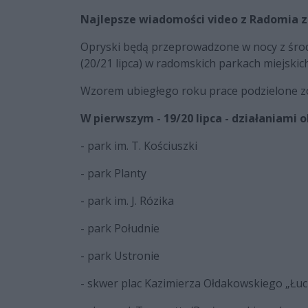
Najlepsze wiadomości video z Radomia z
Opryski będą przeprowadzone w nocy z środy 
(20/21 lipca) w radomskich parkach miejskic
Wzorem ubiegłego roku prace podzielone zo
W pierwszym - 19/20 lipca - działaniami 
- park im. T. Kościuszki
- park Planty
- park im. J. Rózika
- park Południe
- park Ustronie
- skwer plac Kazimierza Ołdakowskiego „Łuc