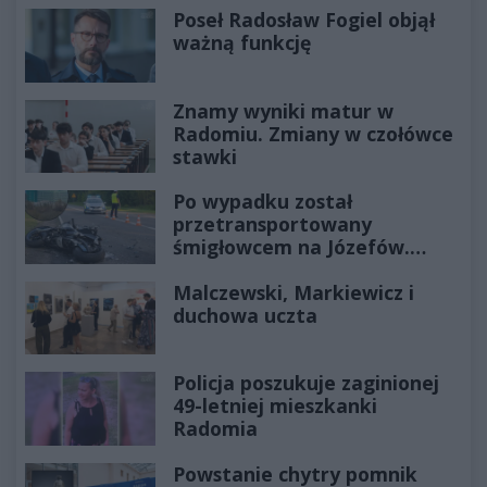
Poseł Radosław Fogiel objął
ważną funkcję
Znamy wyniki matur w
Radomiu. Zmiany w czołówce
stawki
Po wypadku został
przetransportowany
śmigłowcem na Józefów.
Historia mrozi krew w żyłach
Malczewski, Markiewicz i
duchowa uczta
Policja poszukuje zaginionej
49-letniej mieszkanki
Radomia
Powstanie chytry pomnik