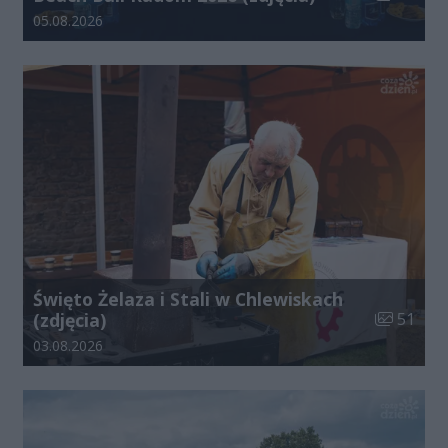
Data dodania galerii:
05.08.2026
Święto Żelaza i Stali w Chlewiskach
Liczba zdj
(zdjęcia)
51
Data dodania galerii:
03.08.2026