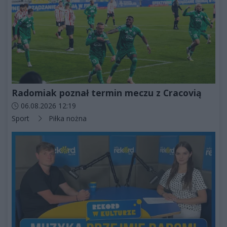
Radomiak poznał termin meczu z Cracovią
Data dodania artykułu:
06.08.2026 12:19
Kategorie artykułu:
Sport
Piłka nożna