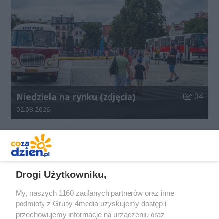
Liczba zdj
Niedziela na rynku (zdjęcia)
34
Data dodania galerii:
02.08.2026
REKLAMA
Drogi Użytkowniku,
My, naszych 1160 zaufanych partnerów oraz inne
podmioty z Grupy 4media uzyskujemy dostęp i
przechowujemy informacje na urządzeniu oraz