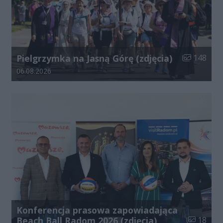
Liczba zdjęć
Pielgrzymka na Jasną Górę (zdjęcia)
148
Data dodania galerii:
06.08.2026
Konferencja prasowa zapowiadająca
Liczba zdj
Beach Ball Radom 2026 (zdjęcia)
18