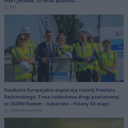
Piła i jechała, to teraz posiedzi…
Autor artykułu:
PD
Fundusze Europejskie wspierają rozwój Powiatu
Radomskiego. Trwa rozbudowa drogi powiatowej
nr 3539W Radom - Gębarzów - Polany (III etap)
Autor artykułu:
Materiał partnera