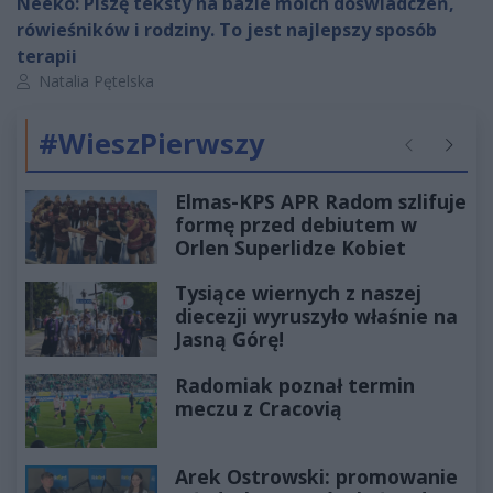
Neeko: Piszę teksty na bazie moich doświadczeń,
rówieśników i rodziny. To jest najlepszy sposób
terapii
Autor artykułu:
Natalia Pętelska
#WieszPierwszy
Poprzednie
Następ
Elmas-KPS APR Radom szlifuje
formę przed debiutem w
Orlen Superlidze Kobiet
Tysiące wiernych z naszej
diecezji wyruszyło właśnie na
Jasną Górę!
Radomiak poznał termin
meczu z Cracovią
Arek Ostrowski: promowanie