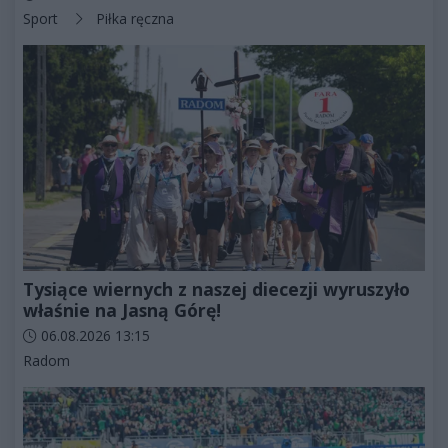
Kategorie artykułu:
Sport
Piłka ręczna
Tysiące wiernych z naszej diecezji wyruszyło
właśnie na Jasną Górę!
Data dodania artykułu:
06.08.2026 13:15
Kategorie artykułu:
Radom