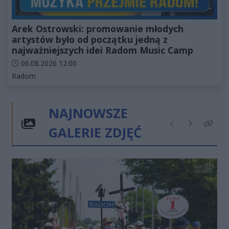
Arek Ostrowski: promowanie młodych
artystów było od początku jedną z
najważniejszych idei Radom Music Camp
Data dodania artykułu:
06.08.2026 12:00
Kategorie artykułu:
Radom
NAJNOWSZE
GALERIE ZDJĘĆ
Poprzednie
Następne
Kliknij