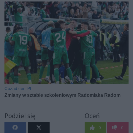
Podziel się
Oceń
0
0