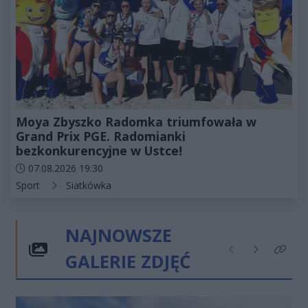
Moya Zbyszko Radomka triumfowała w
Grand Prix PGE. Radomianki
bezkonkurencyjne w Ustce!
Data dodania artykułu:
07.08.2026 19:30
Kategorie artykułu:
Sport
Siatkówka
NAJNOWSZE
GALERIE ZDJĘĆ
Poprzednie
Następne
Kliknij