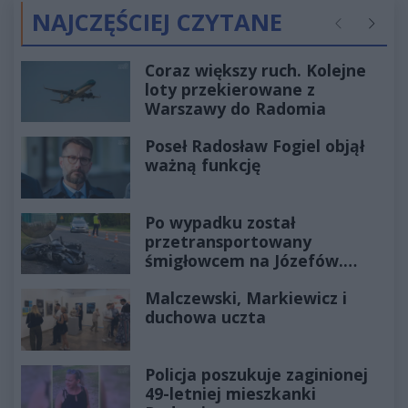
NAJCZĘŚCIEJ CZYTANE
Poprzednie
Następ
Coraz większy ruch. Kolejne
loty przekierowane z
Warszawy do Radomia
Poseł Radosław Fogiel objął
ważną funkcję
Po wypadku został
przetransportowany
śmigłowcem na Józefów.
Historia mrozi krew w żyłach
Malczewski, Markiewicz i
duchowa uczta
Policja poszukuje zaginionej
49-letniej mieszkanki