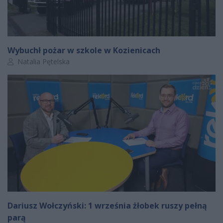
Wybuchł pożar w szkole w Kozienicach
Autor artykułu:
Natalia Pętelska
Dariusz Wołczyński: 1 września żłobek ruszy pełną
parą