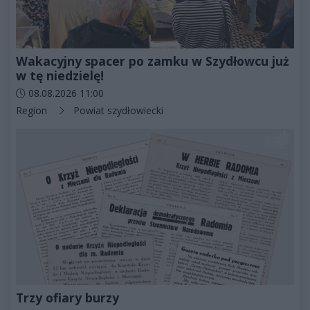
Wakacyjny spacer po zamku w Szydłowcu już
w tę niedzielę!
Data dodania artykułu:
08.08.2026 11:00
Kategorie artykułu:
Region
Powiat szydłowiecki
Trzy ofiary burzy