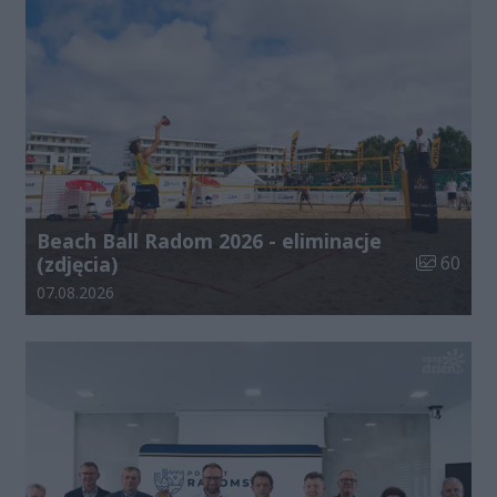
Beach Ball Radom 2026 - eliminacje
Liczba zdj
(zdjęcia)
60
Data dodania galerii:
07.08.2026