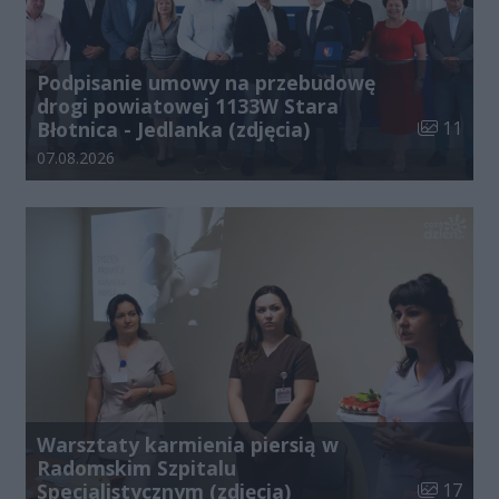
Podpisanie umowy na przebudowę
drogi powiatowej 1133W Stara
Liczba zdj
Błotnica - Jedlanka (zdjęcia)
11
Data dodania galerii:
07.08.2026
Warsztaty karmienia piersią w
Radomskim Szpitalu
Liczba zdj
Specjalistycznym (zdjęcia)
17