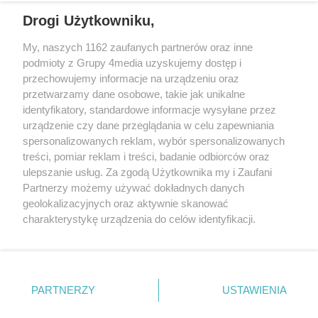
Drogi Użytkowniku,
My, naszych 1162 zaufanych partnerów oraz inne
podmioty z Grupy 4media uzyskujemy dostęp i
przechowujemy informacje na urządzeniu oraz
przetwarzamy dane osobowe, takie jak unikalne
identyfikatory, standardowe informacje wysyłane przez
urządzenie czy dane przeglądania w celu zapewniania
spersonalizowanych reklam, wybór spersonalizowanych
Redakcja
Reklama
Prywatność
Praca Łódź
treści, pomiar reklam i treści, badanie odbiorców oraz
the:protocol
ulepszanie usług. Za zgodą Użytkownika my i Zaufani
Partnerzy możemy używać dokładnych danych
geolokalizacyjnych oraz aktywnie skanować
charakterystykę urządzenia do celów identyfikacji.
Ponieważ cenimy Twoją prywatność, prosimy o zgodę na
Szukaj
korzystanie z tych technologii poprzez kliknięcie
„Akceptuję”. Zgoda jest dobrowolna i zawsze możesz ją
zmienić/wycofać klikając przycisk ustawień prywatności
Facebook.com
Youtube.com
PARTNERZY
USTAWIENIA
znajdujący się w lewym dolnym rogu strony
. Niektóre
rodzaje przetwarzania danych nie wymagają zgody