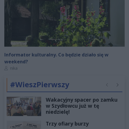
Informator kulturalny. Co będzie działo się w
weekend?
Autor artykułu:
nika
#WieszPierwszy
Poprzednie
Następ
Wakacyjny spacer po zamku
w Szydłowcu już w tę
niedzielę!
Trzy ofiary burzy