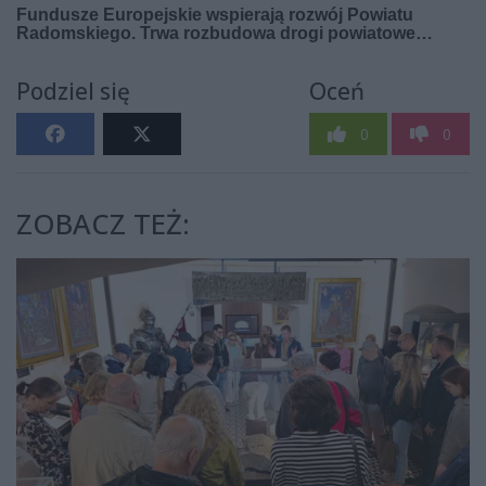
Podziel się
Oceń
0
0
ZOBACZ TEŻ: