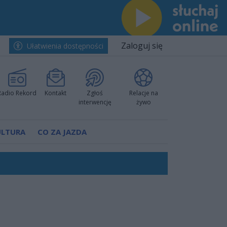
Zaloguj się
Ułatwienia dostępności
Radio Rekord
Kontakt
Zgłoś
Relacje na
interwencję
żywo
ULTURA
CO ZA JAZDA
ano umowę
Polski
 decyzję prokuratury
ów pokazali klasę
worzyć nową sportową tradycję"
ruchu