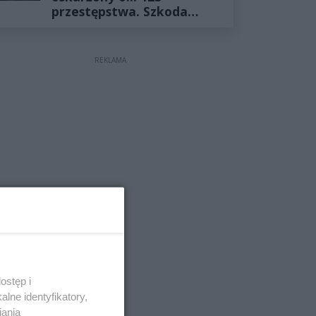
przestępstwa. Szkoda
wyceniona na ponad milion
złotych
REKLAMA
ostęp i
lne identyfikatory,
iania