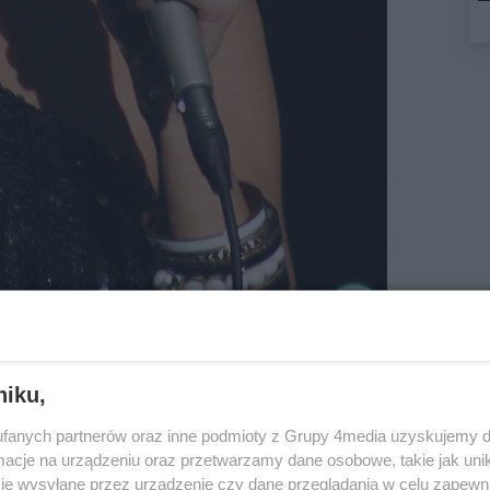
niku,
yrok! Edyta Górniak musi zapłacić swojemu byłemu
rym wystąpiła min. w teledysku do piosenki „Teraz
fanych partnerów oraz inne podmioty z Grupy 4media uzyskujemy d
af domagał się od piosenkarki zaległego
cje na urządzeniu oraz przetwarzamy dane osobowe, takie jak unika
kiej divy jak Edyta Górniak nie jest to zawrotna
je wysyłane przez urządzenie czy dane przeglądania w celu zapewn