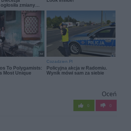
Oceń
0
0