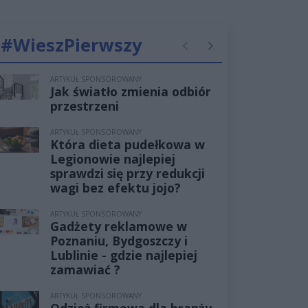
#WieszPierwszy
Poprzednie
Następne
ARTYKUŁ SPONSOROWANY
Jak światło zmienia odbiór
przestrzeni
ARTYKUŁ SPONSOROWANY
Która dieta pudełkowa w
Legionowie najlepiej
sprawdzi się przy redukcji
wagi bez efektu jojo?
ARTYKUŁ SPONSOROWANY
Gadżety reklamowe w
Poznaniu, Bydgoszczy i
Lublinie - gdzie najlepiej
zamawiać ?
ARTYKUŁ SPONSOROWANY
Odzież firmowa dla branży