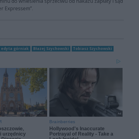
minu do wniesienia sprzeciwu od nakazu zapłaty i sąd
r Expressem”.
edyta górniak
Błazej Szychowski
Tobiasz Szychowski