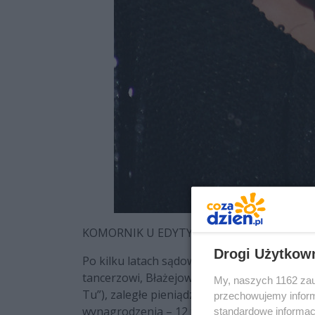
KOMORNIK U EDYTY GÓRNIAK!
Drogi Użytkow
Po kilku latach sądowego procesu zapadł w
tancerzowi, Błażejowi Szychowskiemu (z któ
My, naszych 1162 zau
Tu”), zaległe pieniądze. Tancerz i choreogr
przechowujemy informa
wynagrodzenia – 12 tysięcy. I, mimo że dla ta
standardowe informac