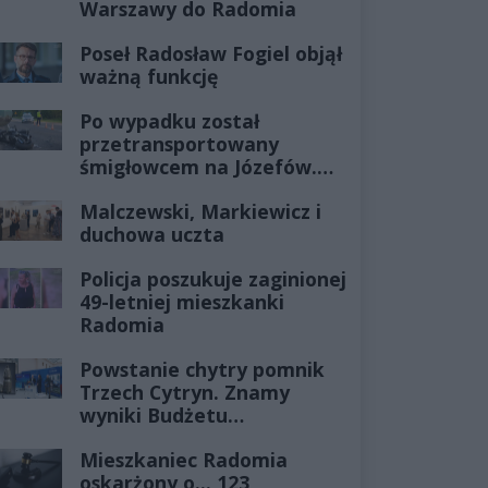
Warszawy do Radomia
Poseł Radosław Fogiel objął
ważną funkcję
Po wypadku został
przetransportowany
śmigłowcem na Józefów.
Historia mrozi krew w
Malczewski, Markiewicz i
żyłach
duchowa uczta
Policja poszukuje zaginionej
49-letniej mieszkanki
Radomia
Powstanie chytry pomnik
Trzech Cytryn. Znamy
wyniki Budżetu
Obywatelskiego 2027
Mieszkaniec Radomia
oskarżony o... 123