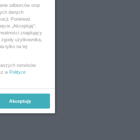
anie odbiorców oraz
nych danych
kacji. Ponieważ
ięcie „Akceptuję”.
ywatności znajdujący
ą zgody użytkownika,
 tylko na tej
 naszych serwisów
esz w
Polityce
Akceptuję