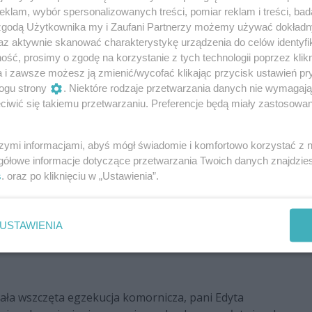
klam, wybór spersonalizowanych treści, pomiar reklam i treści, bad
tych pieniędzy. Powodem mógł być fakt, iż Błażej
 zgodą Użytkownika my i Zaufani Partnerzy możemy używać dokład
iększej rywalki Edyty – Dody.
az aktywnie skanować charakterystykę urządzenia do celów identyfi
ale nie został spłacony. Mecenas Tobiasz Szychowski,
ść, prosimy o zgodę na korzystanie z tych technologii poprzez klikn
a i zawsze możesz ją zmienić/wycofać klikając przycisk ustawień pr
ia w „Super Expressie”:
ogu strony
. Niektóre rodzaje przetwarzania danych nie wymagaj
ępu pozwanej na festiwalu (…), który odbył się w
iwić się takiemu przetwarzaniu. Preferencje będą miały zastosowania
cerzy, a występ odbył się.
Umowa została zawarta w
j przedstawił wycenę i ta wycena została
szymi informacjami, abyś mógł świadomie i komfortowo korzystać z
gółowe informacje dotyczące przetwarzania Twoich danych znajdzi
s
. oraz po kliknięciu w „Ustawienia”.
sprawa została przekazana komornikowi:
.
Okazywało się, że albo pani Górniak nie ma nigdzie
ońcu na jedno z zajętych kont wpłynęła pewna kwota
USTAWIENIA
 – opowiada Mecenas Szychowski.
ała wszczęta egzekucja komornicza, pani Edyta