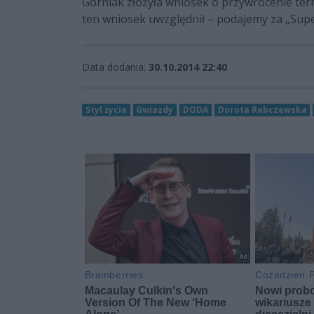
Górniak złożyła wniosek o przywrócenie ter
ten wniosek uwzględnił
– podajemy za „Supe
Data dodania:
30.10.2014 22:40
Styl życia
Gwiazdy
DODA
Dorota Rabczewska