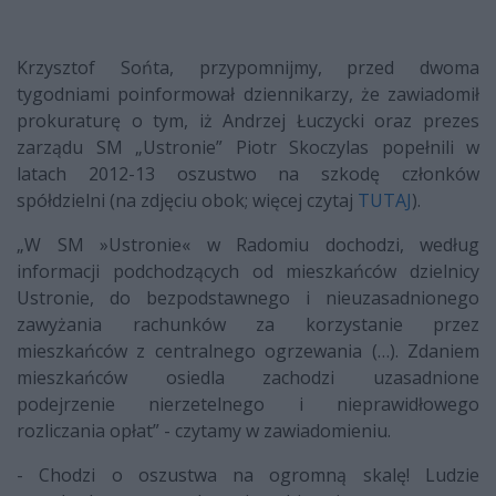
Krzysztof Sońta, przypomnijmy, przed dwoma
tygodniami poinformował dziennikarzy, że zawiadomił
prokuraturę o tym, iż Andrzej Łuczycki oraz prezes
zarządu SM „Ustronie” Piotr Skoczylas popełnili w
latach 2012-13 oszustwo na szkodę członków
spółdzielni (na zdjęciu obok; więcej czytaj
TUTAJ
).
„W SM »Ustronie« w Radomiu dochodzi, według
informacji podchodzących od mieszkańców dzielnicy
Ustronie, do bezpodstawnego i nieuzasadnionego
zawyżania rachunków za korzystanie przez
mieszkańców z centralnego ogrzewania (…). Zdaniem
mieszkańców osiedla zachodzi uzasadnione
podejrzenie nierzetelnego i nieprawidłowego
rozliczania opłat” - czytamy w zawiadomieniu.
- Chodzi o oszustwa na ogromną skalę! Ludzie