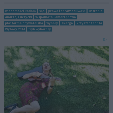
wiadomości Radom
sąd
prawo i sprawiedliwość
ustronie
Andrzej Łuczycki
Wspólnota Samorządowa
platforma obywatelska
wybory
skarga
krzysztof sonta
Wybory 2014
tryb wyborczy