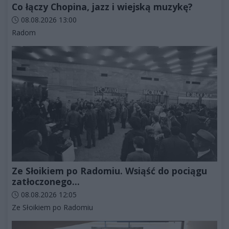
Co łączy Chopina, jazz i wiejską muzykę?
Data dodania artykułu:
08.08.2026 13:00
Kategorie artykułu:
Radom
Ze Słoikiem po Radomiu. Wsiąść do pociągu
zatłoczonego...
Data dodania artykułu:
08.08.2026 12:05
Kategorie artykułu:
Ze Słoikiem po Radomiu