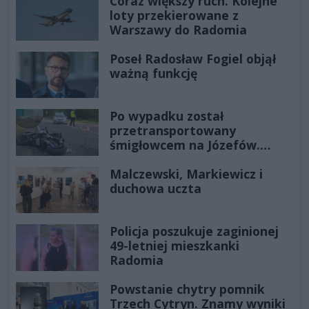
Coraz większy ruch. Kolejne
loty przekierowane z
Warszawy do Radomia
Poseł Radosław Fogiel objął
ważną funkcję
Po wypadku został
przetransportowany
śmigłowcem na Józefów.
Historia mrozi krew w żyłach
Malczewski, Markiewicz i
duchowa uczta
Policja poszukuje zaginionej
49-letniej mieszkanki
Radomia
Powstanie chytry pomnik
Trzech Cytryn. Znamy wyniki