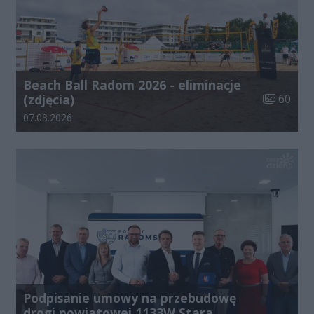
Beach Ball Radom 2026 - eliminacje
Liczba zdj
(zdjęcia)
60
Data dodania galerii:
07.08.2026
Podpisanie umowy na przebudowę
drogi powiatowej 1133W Stara