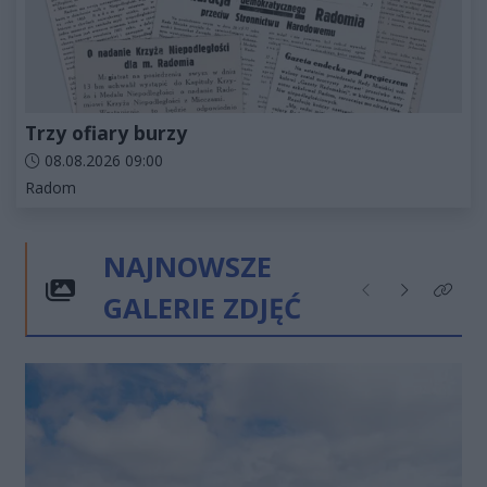
Trzy ofiary burzy
Data dodania artykułu:
08.08.2026 09:00
Kategorie artykułu:
Radom
NAJNOWSZE
GALERIE ZDJĘĆ
Poprzednie
Następne
Kliknij