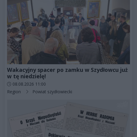
Wakacyjny spacer po zamku w Szydłowcu już
w tę niedzielę!
Data dodania artykułu:
08.08.2026 11:00
Kategorie artykułu:
Region
Powiat szydłowiecki