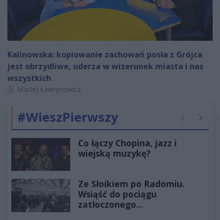
Kalinowska: kopiowanie zachowań posła z Grójca
jest obrzydliwe, uderza w wizerunek miasta i nas
wszystkich
Autor artykułu:
Maciej Ławrynowicz
#WieszPierwszy
Poprzednie
Następ
Co łączy Chopina, jazz i
wiejską muzykę?
Ze Słoikiem po Radomiu.
Wsiąść do pociągu
zatłoczonego...