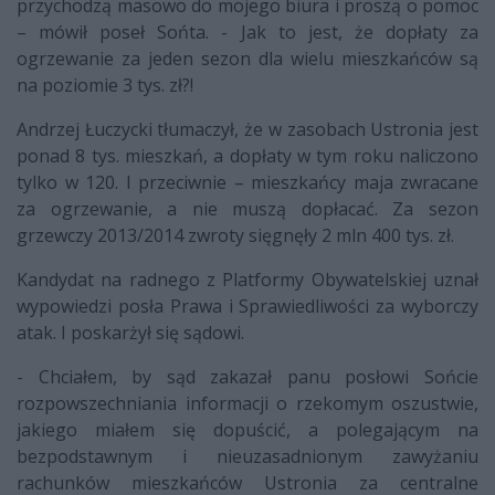
przychodzą masowo do mojego biura i proszą o pomoc
– mówił poseł Sońta. - Jak to jest, że dopłaty za
ogrzewanie za jeden sezon dla wielu mieszkańców są
na poziomie 3 tys. zł?!
Andrzej Łuczycki tłumaczył, że w zasobach Ustronia jest
ponad 8 tys. mieszkań, a dopłaty w tym roku naliczono
tylko w 120. I przeciwnie – mieszkańcy maja zwracane
za ogrzewanie, a nie muszą dopłacać. Za sezon
grzewczy 2013/2014 zwroty sięgnęły 2 mln 400 tys. zł.
Kandydat na radnego z Platformy Obywatelskiej uznał
wypowiedzi posła Prawa i Sprawiedliwości za wyborczy
atak. I poskarżył się sądowi.
- Chciałem, by sąd zakazał panu posłowi Sońcie
rozpowszechniania informacji o rzekomym oszustwie,
jakiego miałem się dopuścić, a polegającym na
bezpodstawnym i nieuzasadnionym zawyżaniu
rachunków mieszkańców Ustronia za centralne