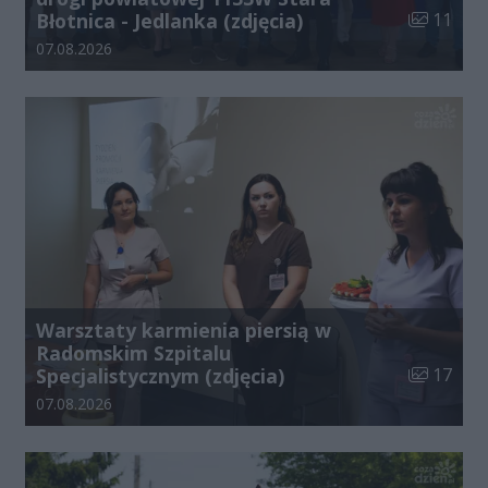
Liczba zdj
Błotnica - Jedlanka (zdjęcia)
11
Data dodania galerii:
07.08.2026
Warsztaty karmienia piersią w
Radomskim Szpitalu
Liczba zdj
Specjalistycznym (zdjęcia)
17
Data dodania galerii:
07.08.2026