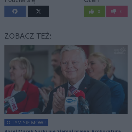
0
0
ZOBACZ TEŻ:
O TYM SIĘ MÓWI!
Poseł Marek Suski nie złamał prawa. Prokuratura