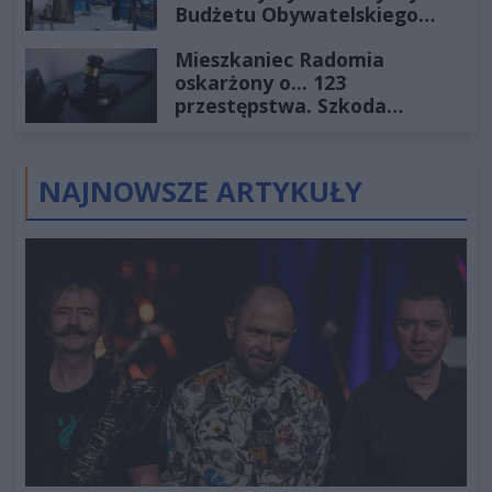
Budżetu Obywatelskiego
2027
Mieszkaniec Radomia
oskarżony o... 123
przestępstwa. Szkoda
wyceniona na ponad milion
złotych
NAJNOWSZE ARTYKUŁY