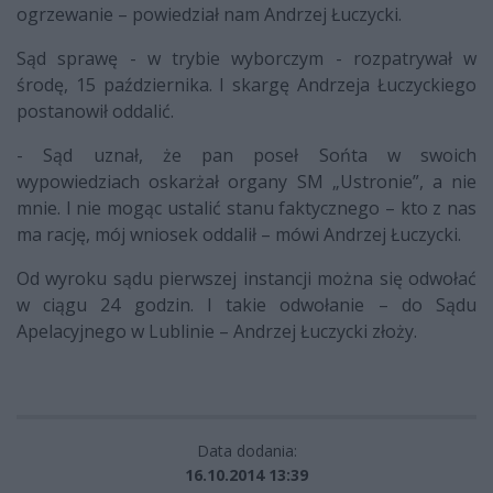
ogrzewanie – powiedział nam Andrzej Łuczycki.
Sąd sprawę - w trybie wyborczym - rozpatrywał w
środę, 15 października. I skargę Andrzeja Łuczyckiego
postanowił oddalić.
- Sąd uznał, że pan poseł Sońta w swoich
wypowiedziach oskarżał organy SM „Ustronie”, a nie
mnie. I nie mogąc ustalić stanu faktycznego – kto z nas
ma rację, mój wniosek oddalił – mówi Andrzej Łuczycki.
Od wyroku sądu pierwszej instancji można się odwołać
w ciągu 24 godzin. I takie odwołanie – do Sądu
Apelacyjnego w Lublinie – Andrzej Łuczycki złoży.
Data dodania:
16.10.2014 13:39