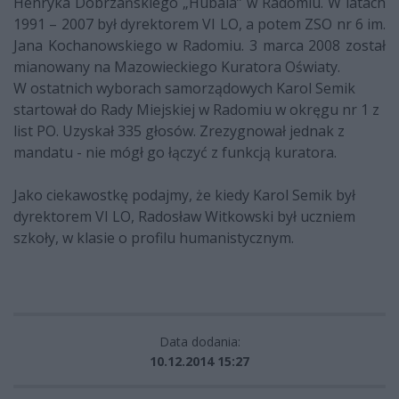
Henryka Dobrzańskiego „Hubala” w Radomiu. W latach
1991 – 2007 był dyrektorem VI LO, a potem ZSO nr 6 im.
Jana Kochanowskiego w Radomiu. 3 marca 2008 został
mianowany na Mazowieckiego Kuratora Oświaty.
W ostatnich wyborach samorządowych Karol Semik
startował do Rady Miejskiej w Radomiu w okręgu nr 1 z
list PO. Uzyskał 335 głosów. Zrezygnował jednak z
mandatu - nie mógł go łączyć z funkcją kuratora.
Jako ciekawostkę podajmy, że kiedy Karol Semik był
dyrektorem VI LO, Radosław Witkowski był uczniem
szkoły, w klasie o profilu humanistycznym.
Data dodania:
10.12.2014 15:27