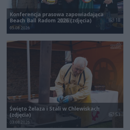
Konferencja prasowa zapowiadająca
Liczba zdj
Beach Ball Radom 2026 (zdjęcia)
18
Data dodania galerii:
05.08.2026
Święto Żelaza i Stali w Chlewiskach
Liczba zdj
(zdjęcia)
51
Data dodania galerii:
03.08.2026