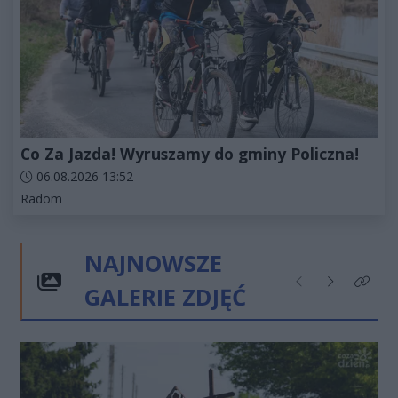
Co Za Jazda! Wyruszamy do gminy Policzna!
Data dodania artykułu:
06.08.2026 13:52
Kategorie artykułu:
Radom
NAJNOWSZE
GALERIE ZDJĘĆ
Poprzednie
Następne
Kliknij