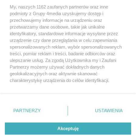
My, naszych 1162 zaufanych partnerów oraz inne
podmioty z Grupy 4media uzyskujemy dostęp i
przechowujemy informacje na urządzeniu oraz
przetwarzamy dane osobowe, takie jak unikalne
identyfikatory, standardowe informacje wysyłane przez
urządzenie czy dane przeglądania w celu zapewniania
spersonalizowanych reklam, wybór spersonalizowanych
Redakcja
Reklama
Prywatność
Praca Łódź
treści, pomiar reklam i treści, badanie odbiorców oraz
the:protocol
ulepszanie usług. Za zgodą Użytkownika my i Zaufani
Partnerzy możemy używać dokładnych danych
geolokalizacyjnych oraz aktywnie skanować
charakterystykę urządzenia do celów identyfikacji.
Ponieważ cenimy Twoją prywatność, prosimy o zgodę na
Szukaj
korzystanie z tych technologii poprzez kliknięcie
„Akceptuję”. Zgoda jest dobrowolna i zawsze możesz ją
zmienić/wycofać klikając przycisk ustawień prywatności
Facebook.com
Youtube.com
PARTNERZY
USTAWIENIA
znajdujący się w lewym dolnym rogu strony
. Niektóre
rodzaje przetwarzania danych nie wymagają zgody
użytkownika, ale masz prawo sprzeciwić się takiemu
Akceptuję
przetwarzaniu. Preferencje będą miały zastosowania tylko