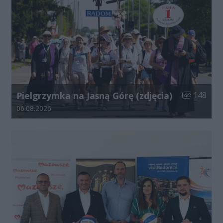
Liczba zdjęć
Pielgrzymka na Jasną Górę (zdjęcia)
148
Data dodania galerii:
06.08.2026