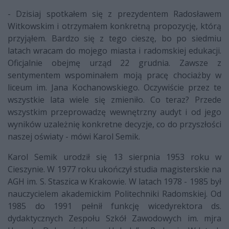
- Dzisiaj spotkałem się z prezydentem Radosławem
Witkowskim i otrzymałem konkretną propozycję, którą
przyjąłem. Bardzo się z tego cieszę, bo po siedmiu
latach wracam do mojego miasta i radomskiej edukacji.
Oficjalnie obejmę urząd 22 grudnia. Zawsze z
sentymentem wspominałem moją pracę chociażby w
liceum im. Jana Kochanowskiego. Oczywiście przez te
wszystkie lata wiele się zmieniło. Co teraz? Przede
wszystkim przeprowadzę wewnętrzny audyt i od jego
wyników uzależnię konkretne decyzje, co do przyszłości
naszej oświaty - mówi Karol Semik.
Karol Semik urodził się 13 sierpnia 1953 roku w
Cieszynie. W 1977 roku ukończył studia magisterskie na
AGH im. S. Staszica w Krakowie. W latach 1978 - 1985 był
nauczycielem akademickim Politechniki Radomskiej. Od
1985 do 1991 pełnił funkcję wicedyrektora ds.
dydaktycznych Zespołu Szkół Zawodowych im. mjra