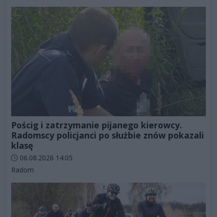
Pościg i zatrzymanie pijanego kierowcy.
Radomscy policjanci po służbie znów pokazali
klasę
Data dodania artykułu:
06.08.2026 14:05
Kategorie artykułu:
Radom