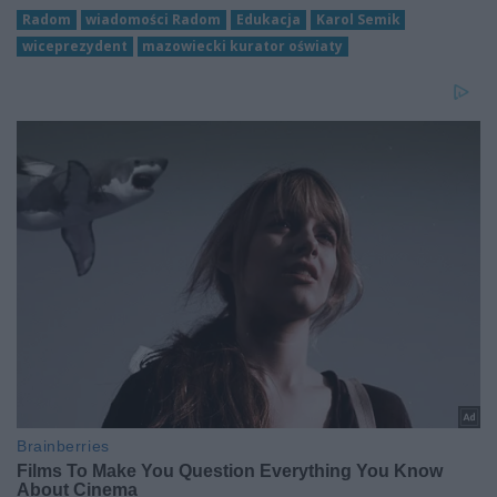
Radom
wiadomości Radom
Edukacja
Karol Semik
wiceprezydent
mazowiecki kurator oświaty