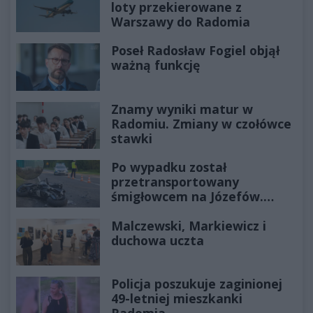
loty przekierowane z
Warszawy do Radomia
Poseł Radosław Fogiel objął
ważną funkcję
Znamy wyniki matur w
Radomiu. Zmiany w czołówce
stawki
Po wypadku został
przetransportowany
śmigłowcem na Józefów.
Historia mrozi krew w żyłach
Malczewski, Markiewicz i
duchowa uczta
Policja poszukuje zaginionej
49-letniej mieszkanki