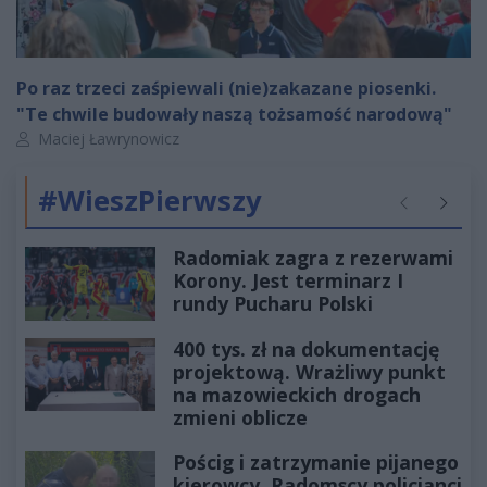
Po raz trzeci zaśpiewali (nie)zakazane piosenki.
"Te chwile budowały naszą tożsamość narodową"
Autor artykułu:
Maciej Ławrynowicz
#WieszPierwszy
Poprzednie
Następ
Radomiak zagra z rezerwami
Korony. Jest terminarz I
rundy Pucharu Polski
400 tys. zł na dokumentację
projektową. Wrażliwy punkt
na mazowieckich drogach
zmieni oblicze
Pościg i zatrzymanie pijanego
kierowcy. Radomscy policjanci