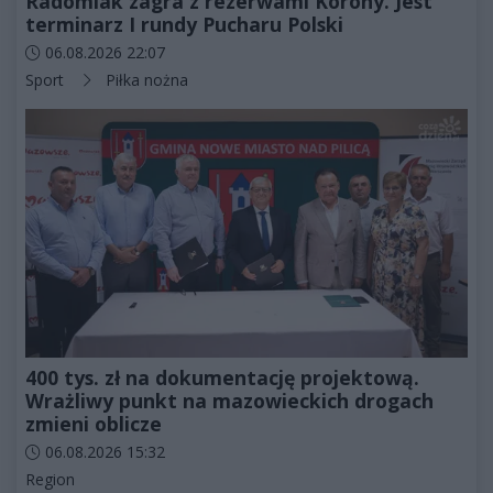
Radomiak zagra z rezerwami Korony. Jest
terminarz I rundy Pucharu Polski
Data dodania artykułu:
06.08.2026 22:07
Kategorie artykułu:
Sport
Piłka nożna
400 tys. zł na dokumentację projektową.
Wrażliwy punkt na mazowieckich drogach
zmieni oblicze
Data dodania artykułu:
06.08.2026 15:32
Kategorie artykułu:
Region