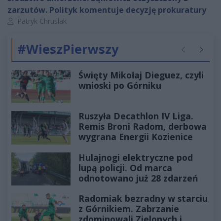
zarzutów. Polityk komentuje decyzję prokuratury
Autor artykułu:
Patryk Chruślak
#WieszPierwszy
Poprzednie
Następ
Święty Mikołaj Dieguez, czyli
wnioski po Górniku
Ruszyła Decathlon IV Liga.
Remis Broni Radom, derbowa
wygrana Energii Kozienice
Hulajnogi elektryczne pod
lupą policji. Od marca
odnotowano już 28 zdarzeń
Radomiak bezradny w starciu
z Górnikiem. Zabrzanie
zdominowali Zielonych i