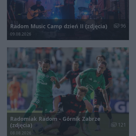
Liczba zdj
Radom Music Camp dzień II (zdjęcia)
96
Data dodania galerii:
09.08.2026
Radomiak Radom - Górnik Zabrze
Liczba zdjęć
(zdjęcia)
121
Data dodania galerii:
08.08.2026