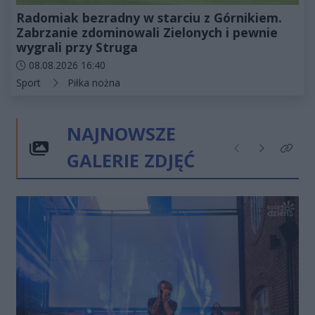
Radomiak bezradny w starciu z Górnikiem.
Zabrzanie zdominowali Zielonych i pewnie
wygrali przy Struga
Data dodania artykułu:
08.08.2026 16:40
Kategorie artykułu:
Sport
Piłka nożna
NAJNOWSZE
GALERIE ZDJĘĆ
Poprzednie
Następne
Kliknij