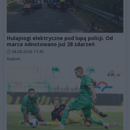
Hulajnogi elektryczne pod lupą policji. Od
marca odnotowano już 28 zdarzeń
Data dodania artykułu:
08.08.2026 17:45
Kategorie artykułu:
Radom