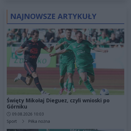
NAJNOWSZE ARTYKUŁY
Święty Mikołaj Dieguez, czyli wnioski po
Górniku
Data dodania artykułu:
09.08.2026 10:03
Kategorie artykułu:
Sport
Piłka nożna