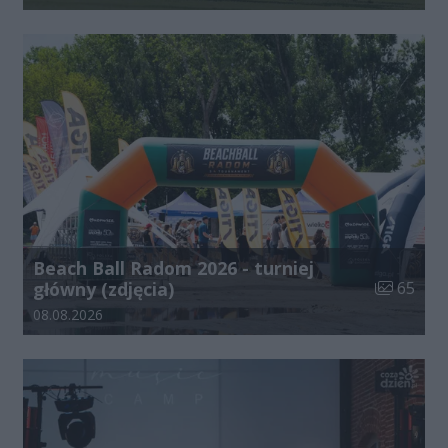
Beach Ball Radom 2026 - turniej
Liczba zdj
główny (zdjęcia)
65
Data dodania galerii:
08.08.2026