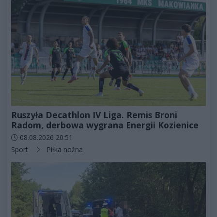
Ruszyła Decathlon IV Liga. Remis Broni
Radom, derbowa wygrana Energii Kozienice
Data dodania artykułu:
08.08.2026 20:51
Kategorie artykułu:
Sport
Piłka nożna