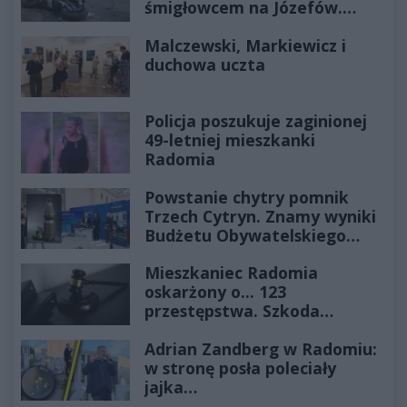
śmigłowcem na Józefów.
Historia mrozi krew w żyłach
Malczewski, Markiewicz i
duchowa uczta
Policja poszukuje zaginionej
49-letniej mieszkanki
Radomia
Powstanie chytry pomnik
Trzech Cytryn. Znamy wyniki
Budżetu Obywatelskiego
2027
Mieszkaniec Radomia
oskarżony o... 123
przestępstwa. Szkoda
wyceniona na ponad milion
Adrian Zandberg w Radomiu:
złotych
w stronę posła poleciały
jajka…