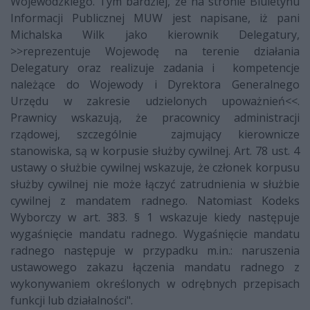
Wojewódzkiego. Tym bardziej, że na stronie Biuletynu
Informacji Publicznej MUW jest napisane, iż pani
Michalska Wilk jako kierownik Delegatury,
>>reprezentuje Wojewodę na terenie działania
Delegatury oraz realizuje zadania i kompetencje
należące do Wojewody i Dyrektora Generalnego
Urzędu w zakresie udzielonych upoważnień<<.
Prawnicy wskazują, że pracownicy administracji
rządowej, szczególnie zajmujący kierownicze
stanowiska, są w korpusie służby cywilnej. Art. 78 ust. 4
ustawy o służbie cywilnej wskazuje, że członek korpusu
służby cywilnej nie może łączyć zatrudnienia w służbie
cywilnej z mandatem radnego. Natomiast Kodeks
Wyborczy w art. 383. § 1 wskazuje kiedy następuje
wygaśnięcie mandatu radnego. Wygaśnięcie mandatu
radnego następuje w przypadku m.in.: naruszenia
ustawowego zakazu łączenia mandatu radnego z
wykonywaniem określonych w odrębnych przepisach
funkcji lub działalności".