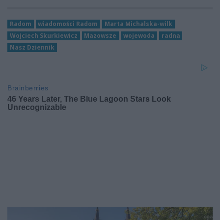
Radom
wiadomości Radom
Marta Michalska-wilk
Wojciech Skurkiewicz
Mazowsze
wojewoda
radna
Nasz Dziennik