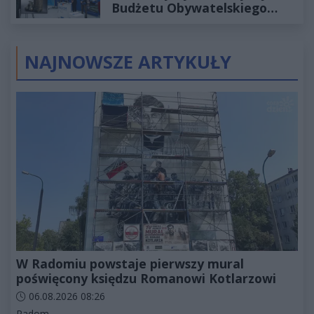
Budżetu Obywatelskiego
2027
NAJNOWSZE ARTYKUŁY
W Radomiu powstaje pierwszy mural
poświęcony księdzu Romanowi Kotlarzowi
Data dodania artykułu:
06.08.2026 08:26
Kategorie artykułu:
Radom