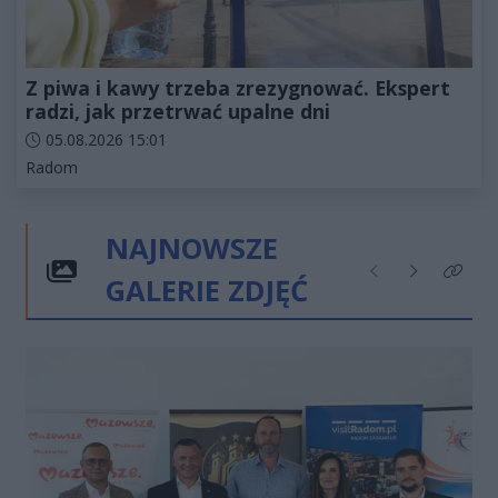
Z piwa i kawy trzeba zrezygnować. Ekspert
radzi, jak przetrwać upalne dni
Data dodania artykułu:
05.08.2026 15:01
Kategorie artykułu:
Radom
NAJNOWSZE
GALERIE ZDJĘĆ
Poprzednie
Następne
Kliknij