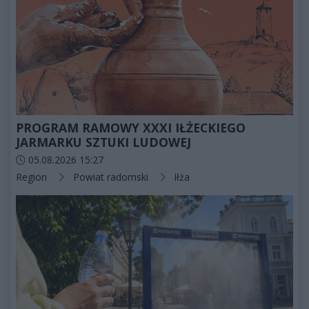
PROGRAM RAMOWY XXXI IŁŻECKIEGO
JARMARKU SZTUKI LUDOWEJ
Data dodania artykułu:
05.08.2026 15:27
Kategorie artykułu:
Region
Powiat radomski
Iłża