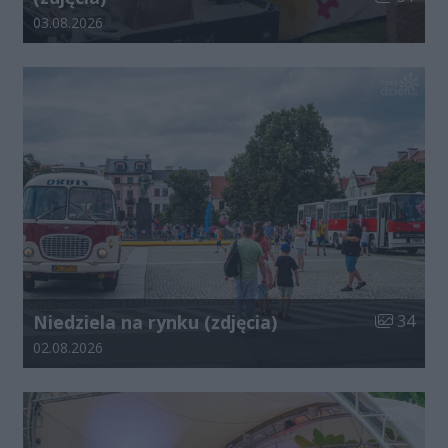
Data dodania galerii:
03.08.2026
Liczba zdj
Niedziela na rynku (zdjęcia)
34
Data dodania galerii:
02.08.2026