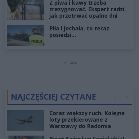
Z piwa i kawy trzeba
zrezygnować. Ekspert radzi,
jak przetrwać upalne dni
Piła i jechała, to teraz
posiedzi…
REKLAMA
NAJCZĘŚCIEJ CZYTANE
Poprzednie
Następ
Coraz większy ruch. Kolejne
loty przekierowane z
Warszawy do Radomia
Poseł Radosław Fogiel objął