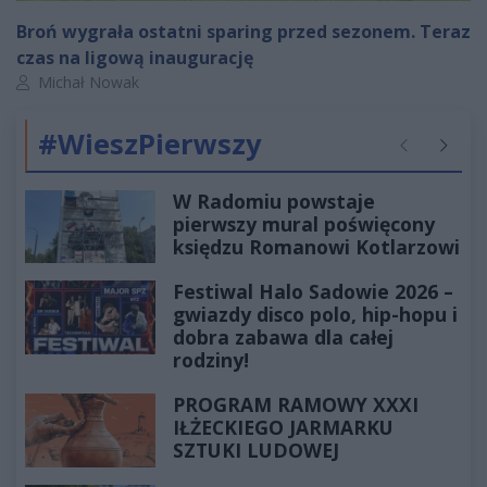
Broń wygrała ostatni sparing przed sezonem. Teraz
czas na ligową inaugurację
Autor artykułu:
Michał Nowak
#WieszPierwszy
Poprzednie
Następ
W Radomiu powstaje
pierwszy mural poświęcony
księdzu Romanowi Kotlarzowi
Festiwal Halo Sadowie 2026 –
gwiazdy disco polo, hip-hopu i
dobra zabawa dla całej
rodziny!
PROGRAM RAMOWY XXXI
IŁŻECKIEGO JARMARKU
SZTUKI LUDOWEJ