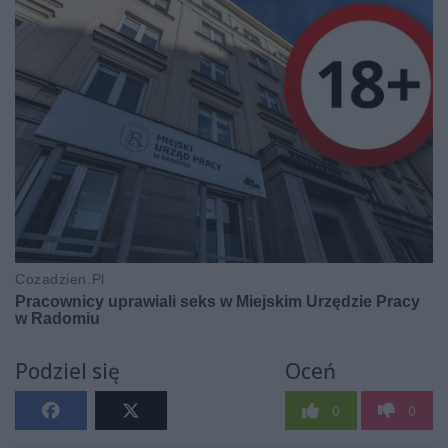
Podziel się
Oceń
0
0