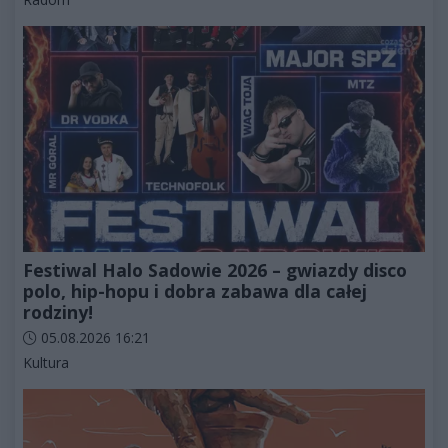
Festiwal Halo Sadowie 2026 – gwiazdy disco
polo, hip-hopu i dobra zabawa dla całej
rodziny!
Data dodania artykułu:
05.08.2026 16:21
Kategorie artykułu:
Kultura