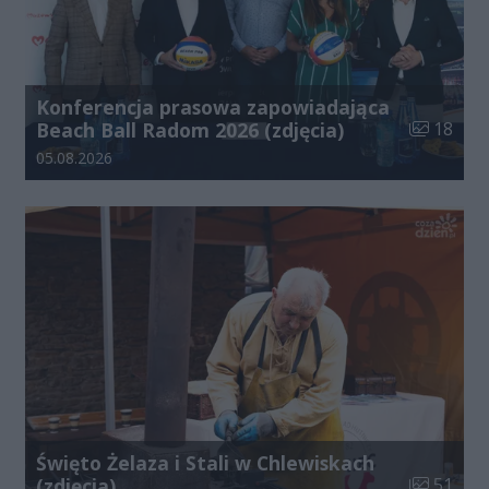
Konferencja prasowa zapowiadająca
Liczba zdj
Beach Ball Radom 2026 (zdjęcia)
18
Data dodania galerii:
05.08.2026
Święto Żelaza i Stali w Chlewiskach
Liczba zdj
(zdjęcia)
51