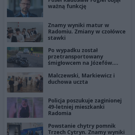
ważną funkcję
Znamy wyniki matur w
Radomiu. Zmiany w czołówce
stawki
Po wypadku został
przetransportowany
śmigłowcem na Józefów.
Historia mrozi krew w żyłach
Malczewski, Markiewicz i
duchowa uczta
Policja poszukuje zaginionej
49-letniej mieszkanki
Radomia
Powstanie chytry pomnik
Trzech Cytryn. Znamy wyniki