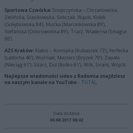
Sportowa Czwórka:
Snopczyńska – Chrzanowska,
Zielińska, Stasikowska, Sobczak, Wąsik, Kołek
(Gołębiowska 84’), Mućka (Marcinkowska 89’),
Stefańska (Dobrowolska 89’), Tracz, Wiaderna (Smagur
66’)
AZS Kraków:
Klabis – Konopka (Kubaszek 73’), Ferfecka
(Ładocha 46’), Woźniak, Maziarz (Bryzek 79’), Zapała
(Nieciąg 61’), Sitarz, Dul (Bolko 61’), Wilk, Sirant, Wójcik
Najlepsze wiadomości video z Radomia znajdziesz
na naszym kanale na YouTube -
TUTAJ
.
Data dodania:
06.08.2017 08:42