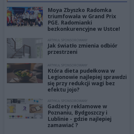
Moya Zbyszko Radomka
triumfowała w Grand Prix
PGE. Radomianki
bezkonkurencyjne w Ustce!
ARTYKUŁ SPONSOROWANY
Jak światło zmienia odbiór
przestrzeni
ARTYKUŁ SPONSOROWANY
Która dieta pudełkowa w
Legionowie najlepiej sprawdzi
się przy redukcji wagi bez
efektu jojo?
ARTYKUŁ SPONSOROWANY
Gadżety reklamowe w
Poznaniu, Bydgoszczy i
Lublinie - gdzie najlepiej
zamawiać ?