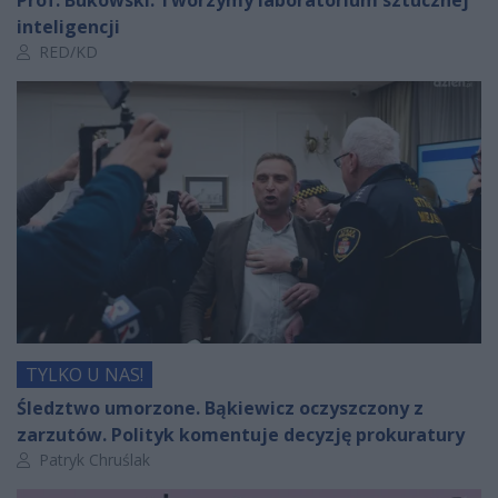
Prof. Bukowski: Tworzymy laboratorium sztucznej
inteligencji
Autor artykułu:
RED/KD
TYLKO U NAS!
Śledztwo umorzone. Bąkiewicz oczyszczony z
zarzutów. Polityk komentuje decyzję prokuratury
Autor artykułu:
Patryk Chruślak