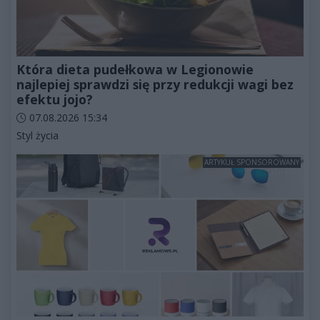
Która dieta pudełkowa w Legionowie
najlepiej sprawdzi się przy redukcji wagi bez
efektu jojo?
Data dodania artykułu:
07.08.2026 15:34
Kategorie artykułu:
Styl życia
ARTYKUŁ SPONSOROWANY