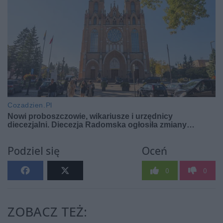
Podziel się
Oceń
0
0
ZOBACZ TEŻ: