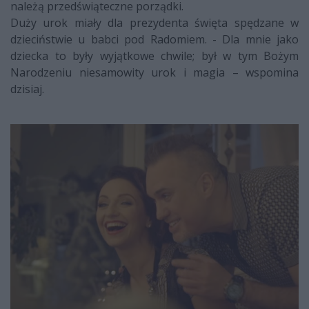
należą przedświąteczne porządki.
Duży urok miały dla prezydenta święta spędzane w
dzieciństwie u babci pod Radomiem. - Dla mnie jako
dziecka to były wyjątkowe chwile; był w tym Bożym
Narodzeniu niesamowity urok i magia – wspomina
dzisiaj.