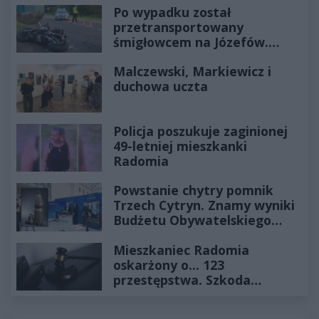
Po wypadku został
przetransportowany
śmigłowcem na Józefów.
Historia mrozi krew w żyłach
Malczewski, Markiewicz i
duchowa uczta
Policja poszukuje zaginionej
49-letniej mieszkanki
Radomia
Powstanie chytry pomnik
Trzech Cytryn. Znamy wyniki
Budżetu Obywatelskiego
2027
Mieszkaniec Radomia
oskarżony o... 123
przestępstwa. Szkoda
wyceniona na ponad milion
złotych