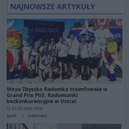
NAJNOWSZE ARTYKUŁY
Moya Zbyszko Radomka triumfowała w
Grand Prix PGE. Radomianki
bezkonkurencyjne w Ustce!
Data dodania artykułu:
07.08.2026 19:30
Kategorie artykułu:
Sport
Siatkówka
ARTYKUŁ SPONSOROWANY