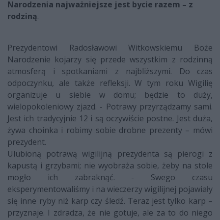
Narodzenia najważniejsze jest bycie razem – z
rodziną
.
Prezydentowi Radosławowi Witkowskiemu Boże
Narodzenie kojarzy się przede wszystkim z rodzinną
atmosferą i spotkaniami z najbliższymi. Do czas
odpoczynku, ale także refleksji. W tym roku Wigilię
organizuje u siebie w domu; będzie to duży,
wielopokoleniowy zjazd. - Potrawy przyrządzamy sami.
Jest ich tradycyjnie 12 i są oczywiście postne. Jest duża,
żywa choinka i robimy sobie drobne prezenty – mówi
prezydent.
Ulubioną potrawą wigilijną prezydenta są pierogi z
kapustą i grzybami; nie wyobraża sobie, żeby na stole
mogło ich zabraknąć. - Swego czasu
eksperymentowaliśmy i na wieczerzy wigilijnej pojawiały
się inne ryby niż karp czy śledź. Teraz jest tylko karp –
przyznaje. I zdradza, że nie gotuje, ale za to do niego