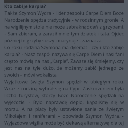
Kto zabije karpia?
Także Szymon Wydra - lider zespołu Carpe Diem Boże
Narodzenie spędza tradycyjnie - w rodzinnym gronie. A
na wigilijnym stole nie może zabraknąć dań z grzybami.
- Sam zbieram, a zaraził mnie tym dziatek i tata. Ojciec
później te grzyby suszy i marynuje - zaznacza.
Co roku rodzina Szymona ma dylemat - czy i kto zabije
karpia? - Nasz zespół nazywa się Carpe Diem i nasi fani
często mówią na nas „Karpie”. Zawsze się śmiejemy, czy
jest nas na tyle dużo, że możemy zabić jednego ze
swoich – mówi wokalista.
Wyjątkowe święta Szymon spędził w ubiegłym roku.
Wraz z rodziną wybrał się na Cypr. Zaskoczeniem była
liczba turystów, którzy Boże Narodzenie spędzali na
wyjeździe. - Było naprawdę ciepło, kąpaliśmy się w
morzu. A na plaży były ustawione sanie ze świętym
Mikołajem i reniferami – opowiada Szymon Wydra. -
Wyjazdowa wigilia może być ciekawą alternatywą dla tej