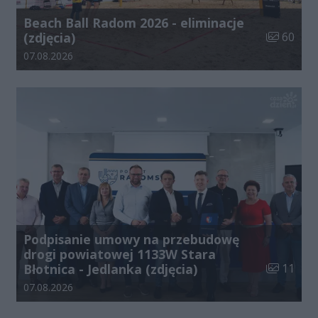
Beach Ball Radom 2026 - eliminacje
Liczba zdj
(zdjęcia)
60
Data dodania galerii:
07.08.2026
Podpisanie umowy na przebudowę
drogi powiatowej 1133W Stara
Liczba zdj
Błotnica - Jedlanka (zdjęcia)
11
Data dodania galerii:
07.08.2026