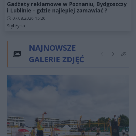
Gadżety reklamowe w Poznaniu, Bydgoszczy
i Lublinie - gdzie najlepiej zamawiać ?
Data dodania artykułu:
07.08.2026 15:26
Kategorie artykułu:
Styl życia
NAJNOWSZE
GALERIE ZDJĘĆ
Poprzednie
Następne
Kliknij