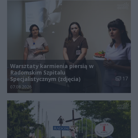
Warsztaty karmienia piersią w
Radomskim Szpitalu
Liczba zdj
Specjalistycznym (zdjęcia)
17
Data dodania galerii:
07.08.2026