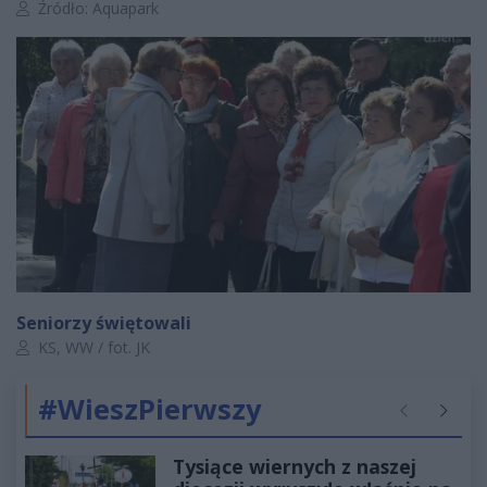
Autor artykułu:
Źródło: Aquapark
Seniorzy świętowali
Autor artykułu:
KS, WW / fot. JK
#WieszPierwszy
Poprzednie
Następ
Tysiące wiernych z naszej