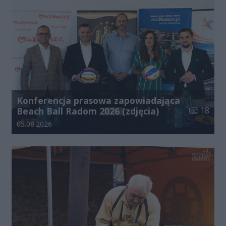
Konferencja prasowa zapowiadająca
Liczba zdj
Beach Ball Radom 2026 (zdjęcia)
18
Data dodania galerii:
05.08.2026