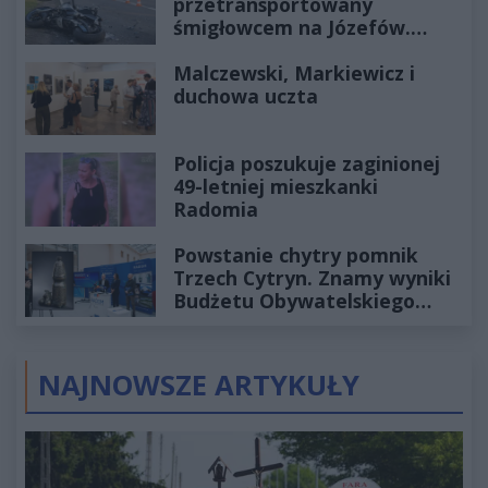
przetransportowany
śmigłowcem na Józefów.
Historia mrozi krew w żyłach
Malczewski, Markiewicz i
duchowa uczta
Policja poszukuje zaginionej
49-letniej mieszkanki
Radomia
Powstanie chytry pomnik
Trzech Cytryn. Znamy wyniki
Budżetu Obywatelskiego
2027
NAJNOWSZE ARTYKUŁY