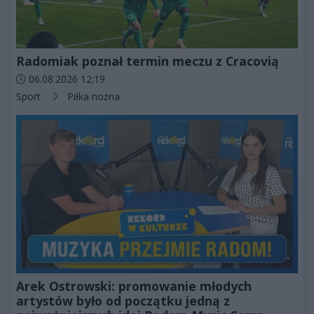
Radomiak poznał termin meczu z Cracovią
Data dodania artykułu:
06.08.2026 12:19
Kategorie artykułu:
Sport
Piłka nożna
Arek Ostrowski: promowanie młodych
artystów było od początku jedną z