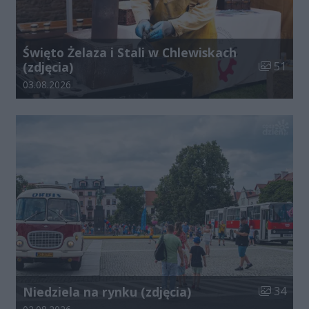
Święto Żelaza i Stali w Chlewiskach
Liczba zdj
(zdjęcia)
51
Data dodania galerii:
03.08.2026
Liczba zdj
Niedziela na rynku (zdjęcia)
34
Data dodania galerii: