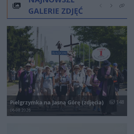
GALERIE ZDJĘĆ
Poprzednie
Następne
Kliknij
Liczba zdjęć
Pielgrzymka na Jasną Górę (zdjęcia)
148
Data dodania galerii:
06.08.2026