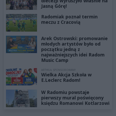
diecezji wyruszyło właśnie na
Jasną Górę!
Radomiak poznał termin
meczu z Cracovią
Arek Ostrowski: promowanie
młodych artystów było od
początku jedną z
najważniejszych idei Radom
Music Camp
ARTYKUŁ SPONSOROWANY
Wielka Akcja Szkoła w
E.Leclerc Radom!
W Radomiu powstaje
pierwszy mural poświęcony
księdzu Romanowi Kotlarzowi