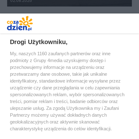
02.08.2026
REKLAMA
Drogi Użytkowniku,
My, naszych 1160 zaufanych partnerów oraz inne
podmioty z Grupy 4media uzyskujemy dostęp i
przechowujemy informacje na urządzeniu oraz
przetwarzamy dane osobowe, takie jak unikalne
identyfikatory, standardowe informacje wysyłane przez
urządzenie czy dane przeglądania w celu zapewniania
spersonalizowanych reklam, wybór spersonalizowanych
Redakcja
Reklama
Prywatność
Praca Łódź
treści, pomiar reklam i treści, badanie odbiorców oraz
the:protocol
ulepszanie usług. Za zgodą Użytkownika my i Zaufani
Partnerzy możemy używać dokładnych danych
geolokalizacyjnych oraz aktywnie skanować
charakterystykę urządzenia do celów identyfikacji.
Ponieważ cenimy Twoją prywatność, prosimy o zgodę na
Szukaj