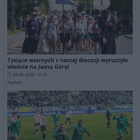
Tysiące wiernych z naszej diecezji wyruszyło
właśnie na Jasną Górę!
Data dodania artykułu:
06.08.2026 13:15
Kategorie artykułu:
Radom