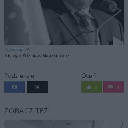
Podziel się
Oceń
0
0
ZOBACZ TEŻ: