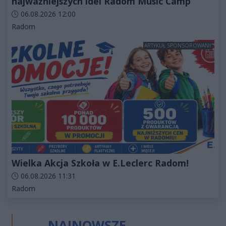
najważniejszych idei Radom Music Camp
Data dodania artykułu:
06.08.2026 12:00
Kategorie artykułu:
Radom
ARTYKUŁ SPONSOROWANY
Wielka Akcja Szkoła w E.Leclerc Radom!
Data dodania artykułu:
06.08.2026 11:31
Kategorie artykułu:
Radom
NAJNOWSZE