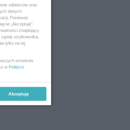
anie odbiorców oraz
nych danych
kacji. Ponieważ
ięcie „Akceptuję”.
ywatności znajdujący
ą zgody użytkownika,
 tylko na tej
 naszych serwisów
esz w
Polityce
Akceptuję