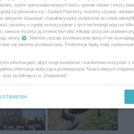
u znajdziesz na profilu CoZaDzien.pl na Facebooku -
klam, wybór spersonalizowanych treści, pomiar reklam i treści, bad
 zgodą Użytkownika my i Zaufani Partnerzy możemy używać dokład
az aktywnie skanować charakterystykę urządzenia do celów identyfi
ść, prosimy o zgodę na korzystanie z tych technologii poprzez klikn
a i zawsze możesz ją zmienić/wycofać klikając przycisk ustawień pr
ogu strony
. Niektóre rodzaje przetwarzania danych nie wymagaj
iwić się takiemu przetwarzaniu. Preferencje będą miały zastosowania
szymi informacjami, abyś mógł świadomie i komfortowo korzystać z
ka
Zacheusz
KDF
Klub Dobrego Filmu
gółowe informacje dotyczące przetwarzania Twoich danych znajdzi
s
. oraz po kliknięciu w „Ustawienia”.
USTAWIENIA