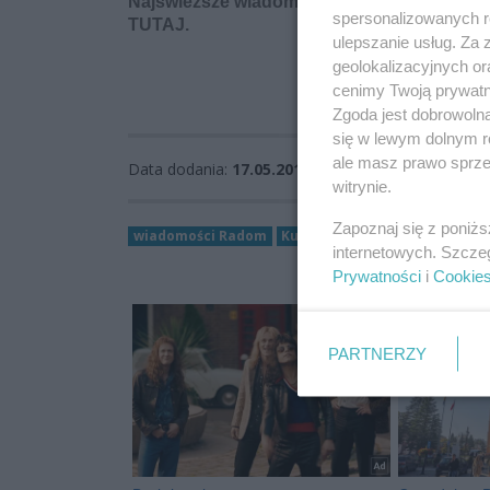
Najświeższe wiadomości z Radomia i region
spersonalizowanych re
TUTAJ.
ulepszanie usług. Za
geolokalizacyjnych or
cenimy Twoją prywatno
Zgoda jest dobrowoln
się w lewym dolnym r
ale masz prawo sprzec
Data dodania:
17.05.2017 09:36
witrynie.
Zapoznaj się z poniż
wiadomości Radom
Kultura
Resursa Obywatels
internetowych. Szcze
Prywatności
i
Cookie
PARTNERZY