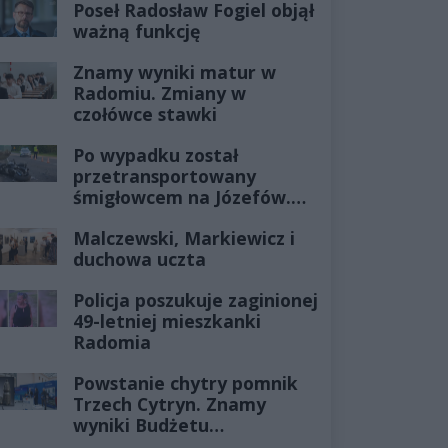
Poseł Radosław Fogiel objął
ważną funkcję
Znamy wyniki matur w
Radomiu. Zmiany w
czołówce stawki
Po wypadku został
przetransportowany
śmigłowcem na Józefów.
Historia mrozi krew w
Malczewski, Markiewicz i
żyłach
duchowa uczta
Policja poszukuje zaginionej
49-letniej mieszkanki
Radomia
Powstanie chytry pomnik
Trzech Cytryn. Znamy
wyniki Budżetu
Obywatelskiego 2027