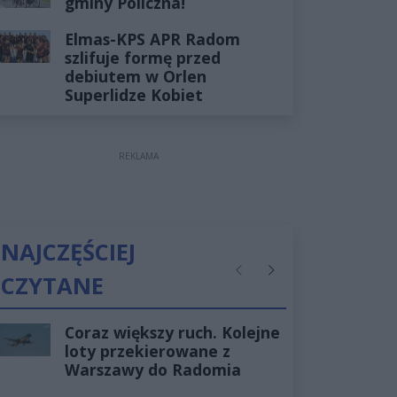
gminy Policzna!
Elmas-KPS APR Radom
szlifuje formę przed
debiutem w Orlen
Superlidze Kobiet
REKLAMA
NAJCZĘŚCIEJ
CZYTANE
Poprzednie
Następne
Coraz większy ruch. Kolejne
loty przekierowane z
Warszawy do Radomia