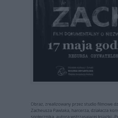
Obraz, zrealizowany przez studio filmowe dz
Zacheusza Pawlaka, harcerza, działacza kons
społecznika, autora wstrząsającej książki „