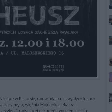
iałające w Resursie, opowiada o niezwykłych losach
piracyjnego, więźnia Majdanka, lekarza i
Przeżyłem”, opisującej okrucieństwa niemieckich