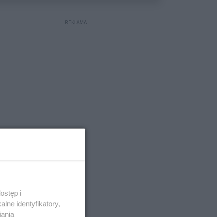
REKLAMA
ostęp i
lne identyfikatory,
iania