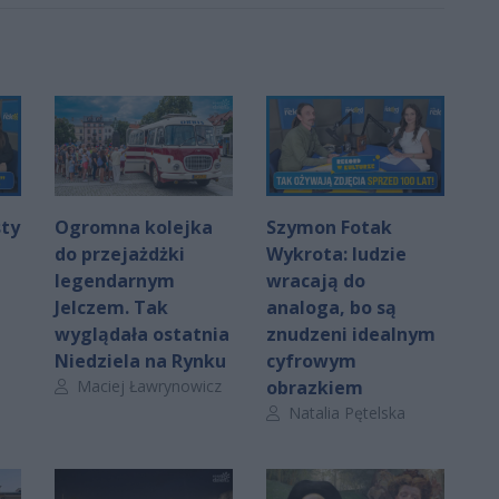
sty
Ogromna kolejka
Szymon Fotak
do przejażdżki
Wykrota: ludzie
legendarnym
wracają do
Jelczem. Tak
analoga, bo są
wyglądała ostatnia
znudzeni idealnym
Niedziela na Rynku
cyfrowym
Autor artykułu:
Maciej Ławrynowicz
obrazkiem
Autor artykułu:
Natalia Pętelska