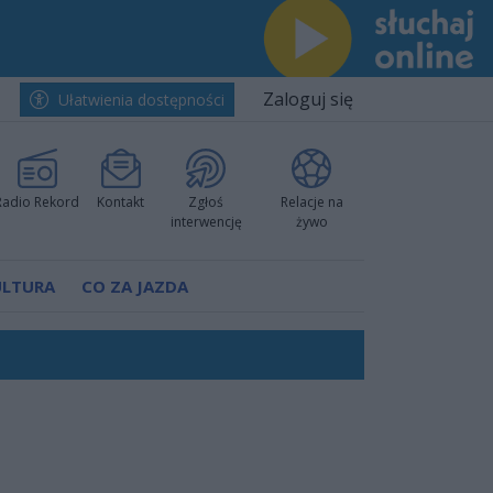
Zaloguj się
Ułatwienia dostępności
Radio Rekord
Kontakt
Zgłoś
Relacje na
interwencję
żywo
ULTURA
CO ZA JAZDA
ów pokazali klasę
rzowi
worzyć nową sportową tradycję"
ruchu