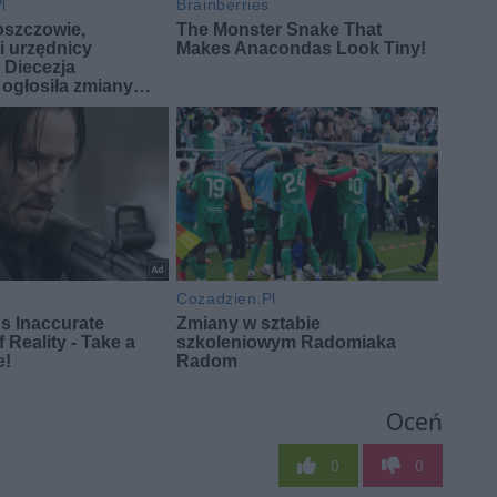
Oceń
0
0