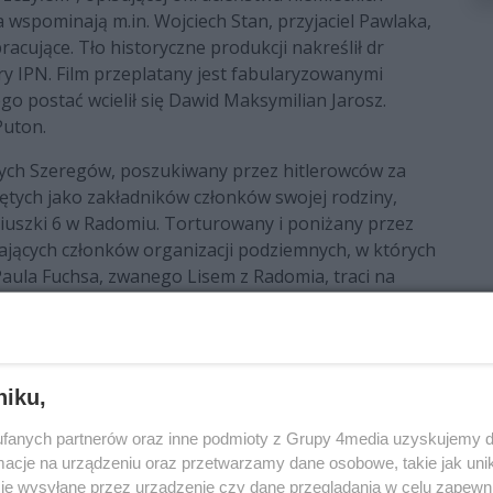
wspominają m.in. Wojciech Stan, przyjaciel Pawlaka,
acujące. Tło historyczne produkcji nakreślił dr
ry IPN. Film przeplatany jest fabularyzowanymi
o postać wcielił się Dawid Maksymilian Jarosz.
Puton.
ych Szeregów, poszukiwany przez hitlerowców za
iętych jako zakładników członków swojej rodziny,
ściuszki 6 w Radomiu. Torturowany i poniżany przez
jących członków organizacji podziemnych, w których
 Paula Fuchsa, zwanego Lisem z Radomia, traci na
rzewieziony na Majdanek, jest świadkiem
j eksterminacji Żydów. Wraz z przesuwającym się na
 rozsianych na terenie Niemiec. Po wojnie wraca do
traumatyczne wspomnienia opublikował w książce
niku,
y obozowej.
fanych partnerów oraz inne podmioty z Grupy 4media uzyskujemy d
cją.
cje na urządzeniu oraz przetwarzamy dane osobowe, takie jak unika
je wysyłane przez urządzenie czy dane przeglądania w celu zapewn