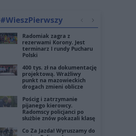
#WieszPierwszy
Poprzednie
Następne
Radomiak zagra z
rezerwami Korony. Jest
terminarz I rundy Pucharu
Polski
400 tys. zł na dokumentację
projektową. Wrażliwy
punkt na mazowieckich
drogach zmieni oblicze
Pościg i zatrzymanie
pijanego kierowcy.
Radomscy policjanci po
służbie znów pokazali klasę
Co Za Jazda! Wyruszamy do