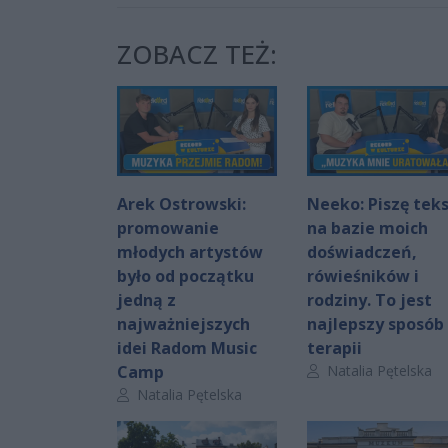
ZOBACZ TEŻ:
Arek Ostrowski:
Neeko: Piszę tek
promowanie
na bazie moich
młodych artystów
doświadczeń,
było od początku
rówieśników i
jedną z
rodziny. To jest
najważniejszych
najlepszy sposób
idei Radom Music
terapii
Autor artykułu:
Camp
Natalia Pętelska
Autor artykułu:
Natalia Pętelska