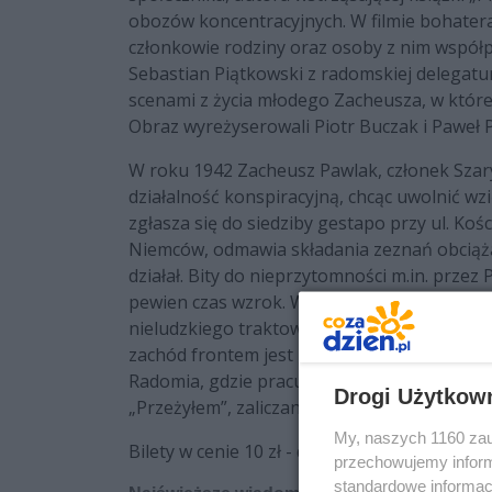
obozów koncentracyjnych. W filmie bohatera 
członkowie rodziny oraz osoby z nim współpr
Sebastian Piątkowski z radomskiej delegatu
scenami z życia młodego Zacheusza, w któreg
Obraz wyreżyserowali Piotr Buczak i Paweł 
W roku 1942 Zacheusz Pawlak, członek Szar
działalność konspiracyjną, chcąc uwolnić wz
zgłasza się do siedziby gestapo przy ul. Ko
Niemców, odmawia składania zeznań obciąża
działał. Bity do nieprzytomności m.in. przez
pewien czas wzrok. W styczniu 1943 roku, p
nieludzkiego traktowania więźniów i masowe
zachód frontem jest przenoszony do obozów
Radomia, gdzie pracuje jako lekarz. Swoje 
Drogi Użytkow
„Przeżyłem”, zaliczanej do kanonu literatur
My, naszych 1160 zau
Bilety w cenie 10 zł - do nabycia przed projek
przechowujemy informa
standardowe informac