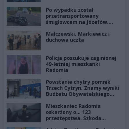
Po wypadku został
przetransportowany
śmigłowcem na Józefów.
Historia mrozi krew w żyłach
Malczewski, Markiewicz i
duchowa uczta
Policja poszukuje zaginionej
49-letniej mieszkanki
Radomia
Powstanie chytry pomnik
Trzech Cytryn. Znamy wyniki
Budżetu Obywatelskiego
2027
Mieszkaniec Radomia
oskarżony o... 123
przestępstwa. Szkoda
wyceniona na ponad milion