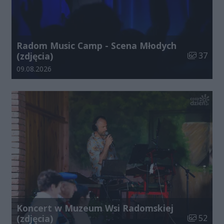
Radom Music Camp - Scena Młodych
Liczba zdj
(zdjęcia)
37
Data dodania galerii:
09.08.2026
Koncert w Muzeum Wsi Radomskiej
Liczba zdj
(zdjęcia)
52