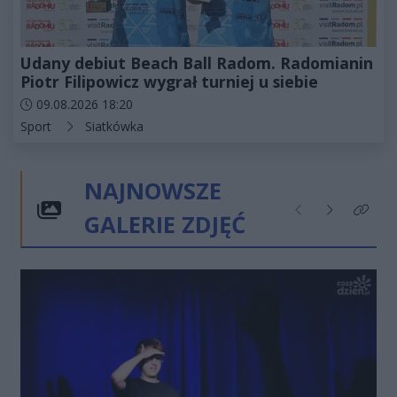
Udany debiut Beach Ball Radom. Radomianin
Piotr Filipowicz wygrał turniej u siebie
Data dodania artykułu:
09.08.2026 18:20
Kategorie artykułu:
Sport
Siatkówka
NAJNOWSZE
GALERIE ZDJĘĆ
Poprzednie
Następne
Kliknij