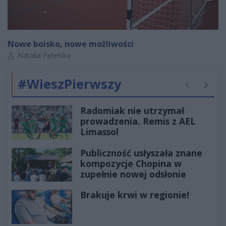
Nowe boisko, nowe możliwości
Autor artykułu:
Natalia Pętelska
#WieszPierwszy
Poprzednie
Następ
Radomiak nie utrzymał
prowadzenia. Remis z AEL
Limassol
Publiczność usłyszała znane
kompozycje Chopina w
zupełnie nowej odsłonie
Brakuje krwi w regionie!