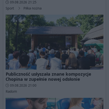
Data dodania artykułu:
09.08.2026 21:25
Kategorie artykułu:
Sport
Piłka nożna
Publiczność usłyszała znane kompozycje
Chopina w zupełnie nowej odsłonie
Data dodania artykułu:
09.08.2026 21:00
Kategorie artykułu:
Radom