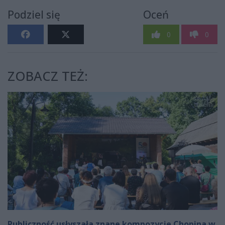
Podziel się
Oceń
0
0
ZOBACZ TEŻ:
Publiczność usłyszała znane kompozycje Chopina w