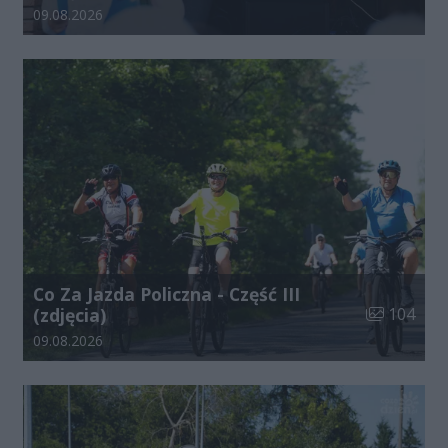
Data dodania galerii:
09.08.2026
Co Za Jazda Policzna - Część III
Liczba zdjęć
(zdjęcia)
104
Data dodania galerii:
09.08.2026