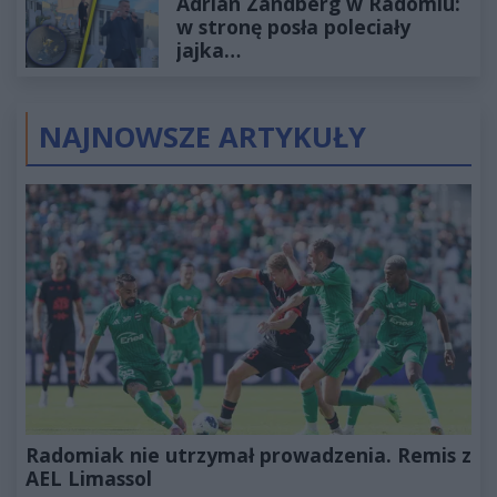
Adrian Zandberg w Radomiu:
złotych
w stronę posła poleciały
jajka…
NAJNOWSZE ARTYKUŁY
Radomiak nie utrzymał prowadzenia. Remis z
AEL Limassol