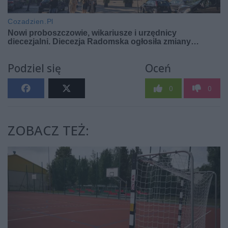
Podziel się
Oceń
0
0
ZOBACZ TEŻ: