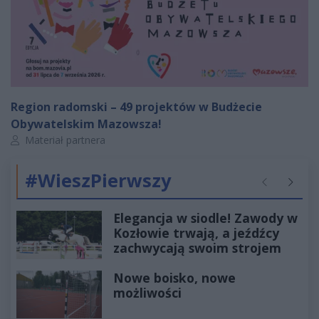
Region radomski – 49 projektów w Budżecie
Obywatelskim Mazowsza!
Autor artykułu:
Materiał partnera
#WieszPierwszy
Poprzednie
Następ
Elegancja w siodle! Zawody w
Kozłowie trwają, a jeźdźcy
zachwycają swoim strojem
Nowe boisko, nowe
możliwości