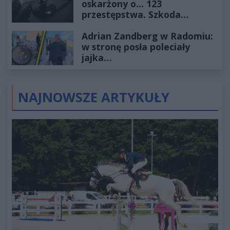
oskarżony o... 123
przestępstwa. Szkoda
wyceniona na ponad milion
Adrian Zandberg w Radomiu:
złotych
w stronę posła poleciały
jajka…
NAJNOWSZE ARTYKUŁY