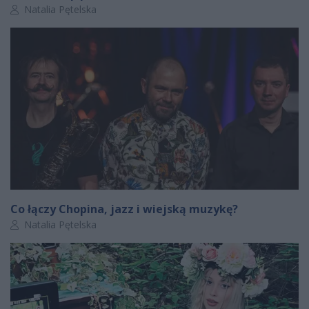
Autor artykułu:
Natalia Pętelska
Co łączy Chopina, jazz i wiejską muzykę?
Autor artykułu:
Natalia Pętelska