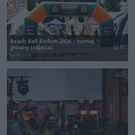
Beach Ball Radom 2026 - turniej
Liczba zdj
główny (zdjęcia)
65
Data dodania galerii:
08.08.2026