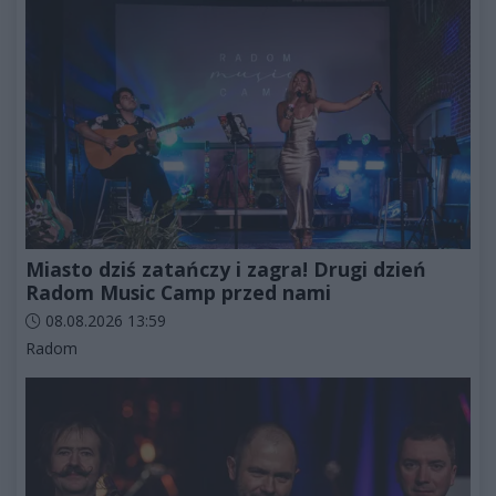
Miasto dziś zatańczy i zagra! Drugi dzień
Radom Music Camp przed nami
Data dodania artykułu:
08.08.2026 13:59
Kategorie artykułu:
Radom