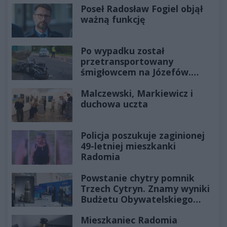
Poseł Radosław Fogiel objął
ważną funkcję
Po wypadku został
przetransportowany
śmigłowcem na Józefów.
Historia mrozi krew w żyłach
Malczewski, Markiewicz i
duchowa uczta
Policja poszukuje zaginionej
49-letniej mieszkanki
Radomia
Powstanie chytry pomnik
Trzech Cytryn. Znamy wyniki
Budżetu Obywatelskiego
2027
Mieszkaniec Radomia