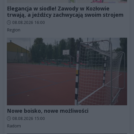
Elegancja w siodle! Zawody w Kozłowie
trwają, a jeźdźcy zachwycają swoim strojem
Data dodania artykułu:
08.08.2026 16:00
Kategorie artykułu:
Region
Nowe boisko, nowe możliwości
Data dodania artykułu:
08.08.2026 15:00
Kategorie artykułu:
Radom