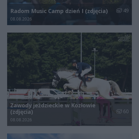
Liczba zdj
Radom Music Camp dzień I (zdjęcia)
49
Data dodania galerii:
08.08.2026
Zawody jeździeckie w Kozłowie
Liczba zdj
(zdjęcia)
60
Data dodania galerii:
08.08.2026