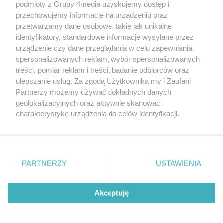
podmioty z Grupy 4media uzyskujemy dostęp i
przechowujemy informacje na urządzeniu oraz
przetwarzamy dane osobowe, takie jak unikalne
identyfikatory, standardowe informacje wysyłane przez
urządzenie czy dane przeglądania w celu zapewniania
spersonalizowanych reklam, wybór spersonalizowanych
Redakcja
Reklama
Prywatność
Praca Łódź
treści, pomiar reklam i treści, badanie odbiorców oraz
the:protocol
ulepszanie usług. Za zgodą Użytkownika my i Zaufani
Partnerzy możemy używać dokładnych danych
geolokalizacyjnych oraz aktywnie skanować
charakterystykę urządzenia do celów identyfikacji.
Ponieważ cenimy Twoją prywatność, prosimy o zgodę na
Szukaj
korzystanie z tych technologii poprzez kliknięcie
„Akceptuję”. Zgoda jest dobrowolna i zawsze możesz ją
zmienić/wycofać klikając przycisk ustawień prywatności
Facebook.com
Youtube.com
PARTNERZY
USTAWIENIA
znajdujący się w lewym dolnym rogu strony
. Niektóre
rodzaje przetwarzania danych nie wymagają zgody
użytkownika, ale masz prawo sprzeciwić się takiemu
Akceptuję
przetwarzaniu. Preferencje będą miały zastosowania tylko
na tej witrynie.
CMS portalu
przygotowany przez