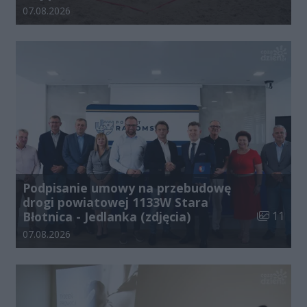
Data dodania galerii:
07.08.2026
Podpisanie umowy na przebudowę
drogi powiatowej 1133W Stara
Liczba zdj
Błotnica - Jedlanka (zdjęcia)
11
Data dodania galerii:
07.08.2026