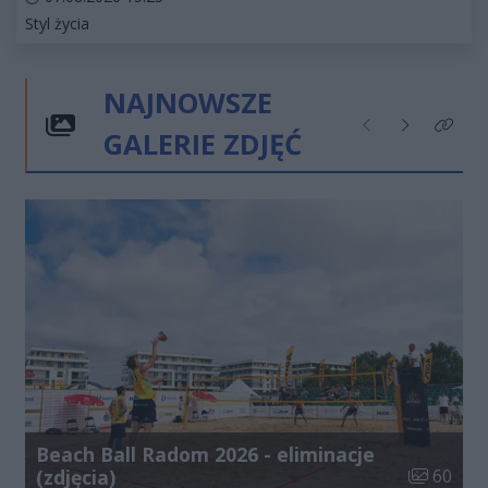
Kategorie artykułu:
Styl życia
NAJNOWSZE
GALERIE ZDJĘĆ
Poprzednie
Następne
Kliknij
Beach Ball Radom 2026 - eliminacje
Liczba zdj
(zdjęcia)
60