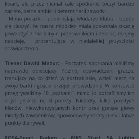
kwart, ale przez niemal całe spotkanie toczył bardzo
zacięte, pełne ambicji i determinacji zawody.
- Mimo porażki - podkreślają włodarze klubu - trzeba
się cieszyć, że nasza młodzież miała doskonałą okazję
powalczyć z tak silnym przeciwnikiem i zebrać, miejmy
nadzieję, procentujące w niedalekiej przyszłości
doświadczenia.
Trener Dawid Mazur:
- Początek spotkania mieliśmy
naprawdę obiecujący. Później doświadczeni gracze,
trenujący na co dzień w ekstraklasie, wzięli mecz na
swoje barki i goście przejęli prowadzenie. W końcówce
przegrywaliśmy 10 „oczkami”, mimo to potrafiliśmy ich
dojść jeszcze na 4 punkty. Niestety, kilka prostych
błędów, niewykorzystanych kontr oraz gorące głowy
młodych zawodników, spowodowały straty piłek i łatwe
punkty dla rywali.
ROSA-Sport Radom - MKS Start SA Lublin