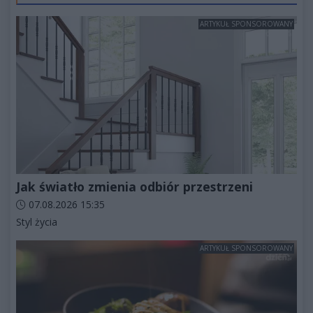
ARTYKUŁ SPONSOROWANY
Jak światło zmienia odbiór przestrzeni
Data dodania artykułu:
07.08.2026 15:35
Kategorie artykułu:
Styl życia
ARTYKUŁ SPONSOROWANY