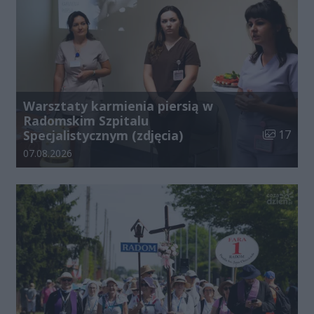
Warsztaty karmienia piersią w
Radomskim Szpitalu
Liczba zdj
Specjalistycznym (zdjęcia)
17
Data dodania galerii:
07.08.2026