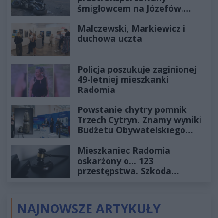
śmigłowcem na Józefów.
Historia mrozi krew w żyłach
Malczewski, Markiewicz i
duchowa uczta
Policja poszukuje zaginionej
49-letniej mieszkanki
Radomia
Powstanie chytry pomnik
Trzech Cytryn. Znamy wyniki
Budżetu Obywatelskiego
2027
Mieszkaniec Radomia
oskarżony o... 123
przestępstwa. Szkoda
wyceniona na ponad milion
złotych
NAJNOWSZE ARTYKUŁY