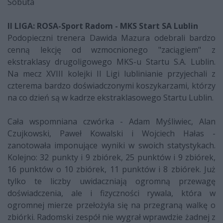
Sobuta
II LIGA: ROSA-Sport Radom - MKS Start SA Lublin
Podopieczni trenera Dawida Mazura odebrali bardzo
cenną lekcję od wzmocnionego "zaciągiem" z
ekstraklasy drugoligowego MKS-u Startu S.A. Lublin.
Na mecz XVIII kolejki II Ligi lublinianie przyjechali z
czterema bardzo doświadczonymi koszykarzami, którzy
na co dzień są w kadrze ekstraklasowego Startu Lublin.
Cała wspomniana czwórka - Adam Myśliwiec, Alan
Czujkowski, Paweł Kowalski i Wojciech Hałas -
zanotowała imponujące wyniki w swoich statystykach.
Kolejno: 32 punkty i 9 zbiórek, 25 punktów i 9 zbiórek,
16 punktów o 10 zbiórek, 11 punktów i 8 zbiórek. Już
tylko te liczby uwidaczniają ogromną przewagę
doświadczenia, ale i fizyczności rywala, która w
ogromnej mierze przełożyła się na przegraną walkę o
zbiórki. Radomski zespół nie wygrał wprawdzie żadnej z