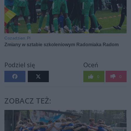
Podziel się
Oceń
0
0
ZOBACZ TEŻ: