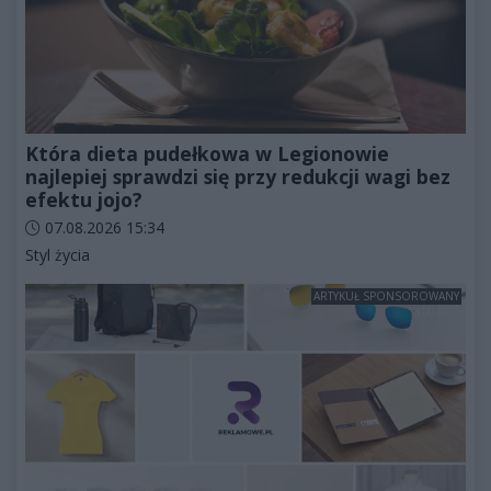
Która dieta pudełkowa w Legionowie
najlepiej sprawdzi się przy redukcji wagi bez
efektu jojo?
Data dodania artykułu:
07.08.2026 15:34
Kategorie artykułu:
Styl życia
ARTYKUŁ SPONSOROWANY