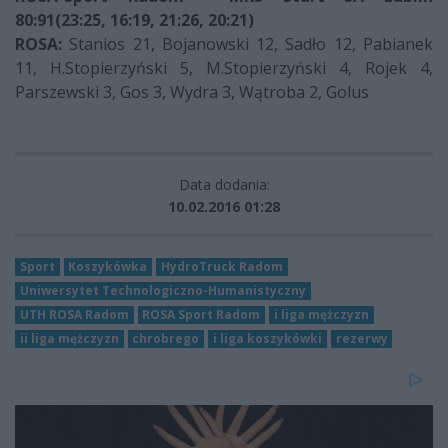
80:91(23:25, 16:19, 21:26, 20:21)
ROSA:
Stanios 21, Bojanowski 12, Sadło 12, Pabianek
11, H.Stopierzyński 5, M.Stopierzyński 4, Rojek 4,
Parszewski 3, Gos 3, Wydra 3, Wątroba 2, Golus
Data dodania:
10.02.2016 01:28
Sport
Koszykówka
HydroTruck Radom
Uniwersytet Technologiczno-Humanistyczny
UTH ROSA Radom
ROSA Sport Radom
i liga mężczyzn
ii liga mężczyzn
chrobrego
i liga koszykówki
rezerwy