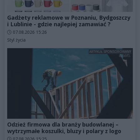
Gadżety reklamowe w Poznaniu, Bydgoszczy
i Lublinie - gdzie najlepiej zamawiać ?
Data dodania artykułu:
07.08.2026 15:26
Kategorie artykułu:
Styl życia
ARTYKUŁ SPONSOROWANY
Odzież firmowa dla branży budowlanej –
wytrzymałe koszulki, bluzy i polary z logo
Data dodania artykułu:
07.08.2026 15:25