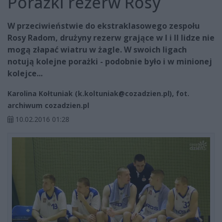
Porażki rezerw Rosy
W przeciwieństwie do ekstraklasowego zespołu
Rosy Radom, drużyny rezerw grające w I i II lidze nie
mogą złapać wiatru w żagle. W swoich ligach
notują kolejne porażki - podobnie było i w minionej
kolejce...
Karolina Kołtuniak (
k.koltuniak@cozadzien.pl
), fot.
archiwum cozadzien.pl
10.02.2016 01:28