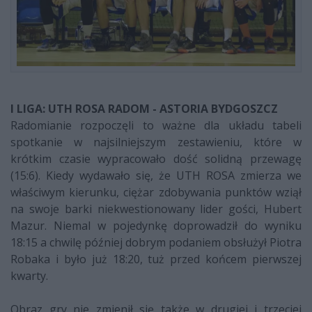
I LIGA: UTH ROSA RADOM - ASTORIA BYDGOSZCZ
Radomianie rozpoczęli to ważne dla układu tabeli
spotkanie w najsilniejszym zestawieniu, które w
krótkim czasie wypracowało dość solidną przewagę
(15:6). Kiedy wydawało się, że UTH ROSA zmierza we
właściwym kierunku, ciężar zdobywania punktów wziął
na swoje barki niekwestionowany lider gości, Hubert
Mazur. Niemal w pojedynkę doprowadził do wyniku
18:15 a chwilę później dobrym podaniem obsłużył Piotra
Robaka i było już 18:20, tuż przed końcem pierwszej
kwarty.
Obraz gry nie zmienił się także w drugiej i trzeciej