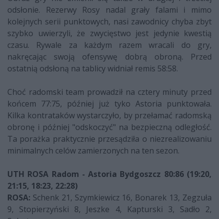
odsłonie. Rezerwy Rosy nadal grały falami i mimo
kolejnych serii punktowych, nasi zawodnicy chyba zbyt
szybko uwierzyli, że zwycięstwo jest jedynie kwestią
czasu. Rywale za każdym razem wracali do gry,
nakręcając swoją ofensywę dobrą obroną. Przed
ostatnią odsłoną na tablicy widniał remis 58:58.
Choć radomski team prowadził na cztery minuty przed
końcem 77:75, później już tyko Astoria punktowała.
Kilka kontrataków wystarczyło, by przełamać radomską
obronę i później "odskoczyć" na bezpieczną odległość.
Ta porażka praktycznie przesądziła o niezrealizowaniu
minimalnych celów zamierzonych na ten sezon.
UTH ROSA Radom - Astoria Bydgoszcz 80:86 (19:20,
21:15, 18:23, 22:28)
ROSA:
Schenk 21, Szymkiewicz 16, Bonarek 13, Zegzuła
9, Stopierzyński 8, Jeszke 4, Kapturski 3, Sadło 2,