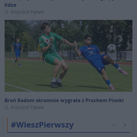
lidze
Autor artykułu:
Krzysztof Pękała
Broń Radom skromnie wygrała z Prochem Pionki
Autor artykułu:
Krzysztof Pękała
#WieszPierwszy
Poprzednie
Następ