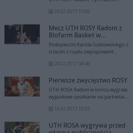
drużyna prowadzona przez Karola
20.02.2017 13:06
Gutkowskiego pokonała we własnej
hali Biofarm Basket Poznań 64:58.
Mecz UTH ROSY Radom z
Biofarm Basket w
obiektywie (GALERIA)
Podopieczni Karola Gutkowskiego z
trzecim z rzędu zwycięstwem!
Koszykarze UTH ROSY Radom w
20.02.2017 08:46
ostatnią niedzielę (19 lutego)
pokonali na własnym obiekcie
Pierwsze zwycięstwo ROSY
drużynę Biofarm Basket Poznań
64:58! Zapraszamy do obejrzenia
UTH ROSA Radom w końcu wygrała
galerii zdjęć z tego pojedynku,
wyjazdowe spotkanie na parkietach
którą przygotowała dla Państwa
I ligi. Podopieczni Karola
Joanna Gołąbek!
16.02.2017 10:53
Gutkowskiego triumfowali z AZS-
em AGH Kraków 77:69.
UTH ROSA wygrywa przed
własną publicznością