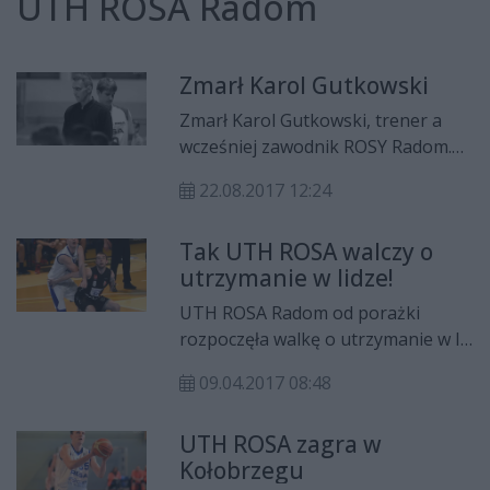
UTH ROSA Radom
Zmarł Karol Gutkowski
Zmarł Karol Gutkowski, trener a
wcześniej zawodnik ROSY Radom.
Karol od lat zmagał się z chorobą
22.08.2017 12:24
nowotworową. Miał 36 lat.
Tak UTH ROSA walczy o
utrzymanie w lidze!
UTH ROSA Radom od porażki
rozpoczęła walkę o utrzymanie w I
lidze koszykówki. "Smoki" po
09.04.2017 08:48
zaciętej pogoni minimalnie uległy
Astorii Bydgoszcz 60:62. Więcej na
UTH ROSA zagra w
temat tego spotkania pisaliśmy
Kołobrzegu
TUTAJ. Natomiast teraz