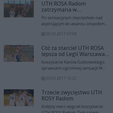
UTH ROSA Radom
zatrzymana w
Inowrocławiu
Po sensacyjnym zwycięstwie nad
aspirującym do awansu zespołem
Legii Warszawa, koszykarze UTH
05.03.2017 07:58
ROSY Radom w następnej kolejce
zmagań I ligi wybrali się do
Cóż za starcie! UTH ROSA
Inowrocławia. Niestety podopieczni
lepsza od Legii Warszawa!
Karola Gutkowskiego mimo
(WIDEO)
ogromnej walki przegrali z
Koszykarze Karola Gutkowskiego
gospodarzem Notecią Inowrocław
sprawcami ogromnej sensacji! W
73:69.
środę (1 marca) UTH ROSA Radom
03.03.2017 15:22
zmierzyła się z aktualnym
wiceliderem zaplecza ekstraklasy,
Trzecie zwycięstwo UTH
Legią Warszawa. Lepsi w derbach
ROSY Radom
Mazowsza okazali się radomianie,
którzy po dramatycznym meczu,
Kolejny mecz wygrali koszykarze
wygrali po dogrywce 85:79!
UTH ROSY Radom. Tym razem