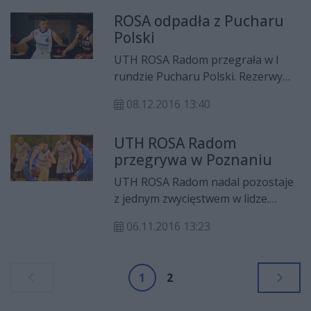
87:81.
ROSA odpadła z Pucharu
Polski
UTH ROSA Radom przegrała w I
rundzie Pucharu Polski. Rezerwy
„Smoków” polegli na wyjeździe z III-
08.12.2016 13:40
ligowym Stomilem Olsztyn.
UTH ROSA Radom
przegrywa w Poznaniu
UTH ROSA Radom nadal pozostaje
z jednym zwycięstwem w lidze.
Podopieczni Karola Gutkowskiego
06.11.2016 13:23
w sobotni (5 listopada) wieczór
przegrali w Poznaniu z miejscowym
Biofarm Basket 64:51.
1
2