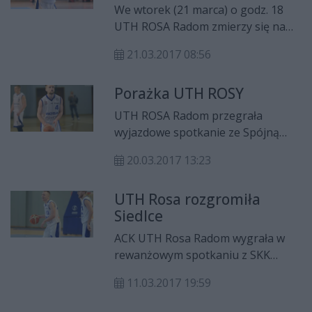
zapraszamy do obejrzenia galerii
We wtorek (21 marca) o godz. 18
zdjęć z tego pojedynku.
UTH ROSA Radom zmierzy się na
wyjeździe z Kotwicą Kołobrzeg w
21.03.2017 08:56
meczu 29. kolejki I ligi koszykarzy.
Porażka UTH ROSY
UTH ROSA Radom przegrała
wyjazdowe spotkanie ze Spójną
Stargard. Drużyna prowadzona
20.03.2017 13:23
przez Karola Gutkowskiego uległa
rywalom 72:98.
UTH Rosa rozgromiła
Siedlce
ACK UTH Rosa Radom wygrała w
rewanżowym spotkaniu z SKK
Siedlce aż 83:61. Radomianie mimo
11.03.2017 19:59
początkowych problemów, nie dali
szans rywalom.