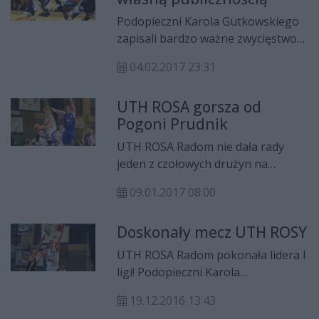
Podopieczni Karola Gutkowskiego
zapisali bardzo ważne zwycięstwo
w rozgrywkach I ligi koszykarzy! W
04.02.2017 23:31
sobotę (4 lutego) UTH ROSA
Radom pokonała na własnym
UTH ROSA gorsza od
parkiecie Zetkame Doral Nysa
Pogoni Prudnik
Kłodzko 79:58! Liderami zespołu z
Radomia w tym pojedynku okazał
UTH ROSA Radom nie dała rady
się duet Mateusz Szczypiński - Filip
jeden z czołowych drużyn na
Zegzuła!
zapleczu Polskiej Ligi Koszykówki.
09.01.2017 08:00
Podopieczni Karola Gutkowskiego,
w ostatnią sobotę (7 stycznia)
Doskonały mecz UTH ROSY
przegrali na własnym terenie z
obecnie czwartym zespołem I ligi -
UTH ROSA Radom pokonała lidera I
Pogoniom Prudnik 53:76.
ligi! Podopieczni Karola
Gutkowskiego wygrali we własnej
19.12.2016 13:43
hali z MAX Electro Sokołem Łańcut