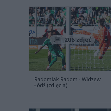
Liczba zdjęć
206 zdjęć
Radomiak Radom - Widzew
Łódź (zdjęcia)