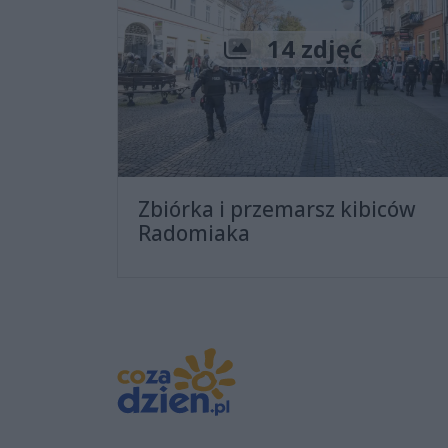
Liczba zdjęć
14 zdjęć
Zbiórka i przemarsz kibiców
Radomiaka