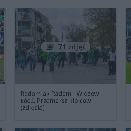
Liczba zdjęć
71 zdjęć
Radomiak Radom - Widzew
Łódź. Przemarsz kibiców
(zdjęcia)