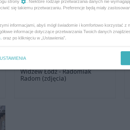
ogu strony
. Niektóre rodzaje przetwarzania danych nie wymagaj
iwić się takiemu przetwarzaniu. Preferencje będą miały zastosowania
Liczba zdjęć
137 zdjęć
szymi informacjami, abyś mógł świadomie i komfortowo korzystać z
gółowe informacje dotyczące przetwarzania Twoich danych znajdzi
s
. oraz po kliknięciu w „Ustawienia”.
USTAWIENIA
Widzew Łódź - Radomiak
Radom (zdjęcia)