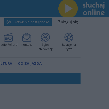
Zaloguj się
Ułatwienia dostępności
Radio Rekord
Kontakt
Zgłoś
Relacje na
interwencję
żywo
ULTURA
CO ZA JAZDA
ów pokazali klasę
rzowi
worzyć nową sportową tradycję"
ruchu