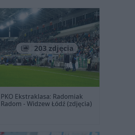
Liczba zdjęć
203 zdjęcia
PKO Ekstraklasa: Radomiak
Radom - Widzew Łódź (zdjęcia)