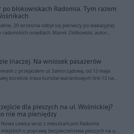
r po blokowiskach Radomia. Tym razem
Wośnikach
nie, 20 września odbył się pierwszy po wakacyjnej
 radomskich osiedlach. Marek Ziółkowski, autor
ka Radom" przeprowadził uczestników przez
asę wiodącą przez Borki oraz Wośniki.
dzie inaczej. Na wniosek pasażerów
emami z przejazdem ul. Samorządową, od 13 maja
tałej korekcie trasa kursów wariantowych linii 13 na
ne wykonywane ul. Hodowlaną i Sadowniczą do pętli
za.
ejście dla pieszych na ul. Wośnickiej?
bo nie ma pieniędzy
u Nowa Lewica wraz z mieszkańcami Radomia
 miejskich o poprawę bezpieczeństwa pieszych na ul.