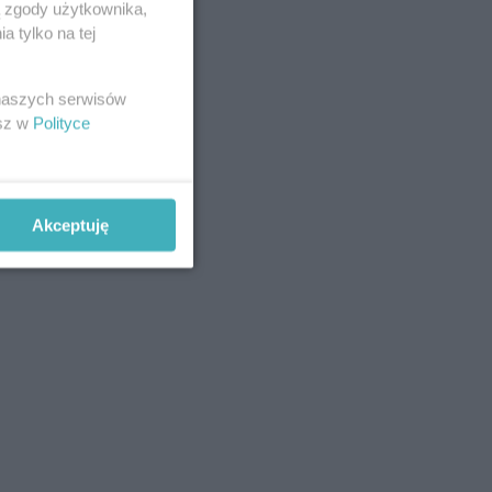
ą zgody użytkownika,
 tylko na tej
 naszych serwisów
esz w
Polityce
Akceptuję