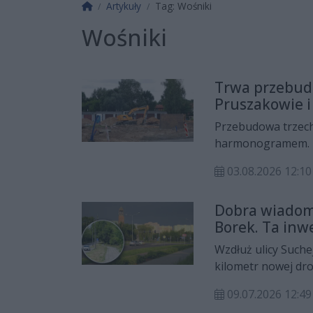
Strona główna
Artykuły
Tag: Wośniki
Wośniki
Trwa przebud
Pruszakowie i
Przebudowa trzech
harmonogramem. Na
budowlane, natomi
03.08.2026 12:
bardziej zaawanso
zyskają nowoczesn
Dobra wiadom
autobusów - lepsz
Borek. Ta inw
jesień tego roku.
rowerzystów
Wzdłuż ulicy Such
kilometr nowej dro
przetarg na rozbud
09.07.2026 12:
Wośnickiej.