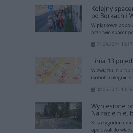
Kolejny space
po Borkach i 
W piątkowe popołud
przerwie spacer po
książki "Blokowis
21.09.2024 10:17
trzykilometrową tr
Linia 13 poje
W związku z probl
(sobota) ulegnie s
Wośnikach. Będą o
08.05.2023 13:28
Wośniki / Sadownic
Wyniesione prz
Na razie nie, 
Kilka tygodni tem
apelowali do władz