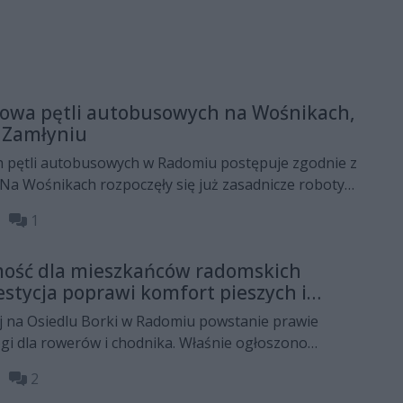
owa pętli autobusowych na Wośnikach,
 Zamłyniu
 pętli autobusowych w Radomiu postępuje zgodnie z
 Wośnikach rozpoczęły się już zasadnicze roboty
ast na Pruszakowie i Zamłyniu inwestycje są na
10
1
wanym etapie. Po zakończeniu prac pasażerowie
ą infrastrukturę przystankową, a kierowcy
ość dla mieszkańców radomskich
e warunki pracy. Zakończenie prac planowane jest na
estycja poprawi komfort pieszych i
ej na Osiedlu Borki w Radomiu powstanie prawie
gi dla rowerów i chodnika. Właśnie ogłoszono
owę ulicy na odcinku od ul. Limanowskiego do ul.
49
2