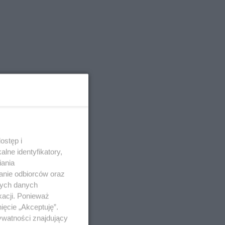
ostęp i
lne identyfikatory,
iania
anie odbiorców oraz
nych danych
kacji. Ponieważ
ięcie „Akceptuję”.
ywatności znajdujący