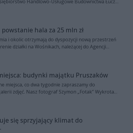
dsiębiorstwo Handlowo-Usługowe Budownictwa Łucz-
powstanie hala za 25 mln zł
ia i okolic otrzymają do dyspozycji nową przestrzeń
renie działki na Wośnikach, należącej do Agencji
 powstanie hala o powierzchni ponad 11 tys. m2 z
o-administracyjnym. Zgodnie z zawartymi umowami
m zakończą się w połowie 2019 roku.
iejsca: budynki majątku Pruszaków
e miejsca, co dwa tygodnie zapraszamy do
alerii zdjęć. Nasz fotograf Szymon „Fotak” Wykrota
 budynki, zagląda do starych fabryk i w miejsca na
re utraciły świetność. Dziś zaprasza na teren
odziny Pruszaków na osiedlu Wośniki.
je się sprzyjający klimat do
.