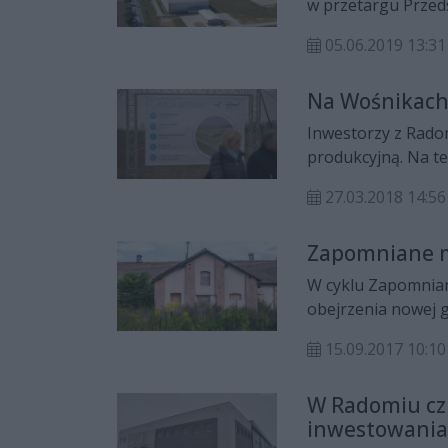
w przetargu Prze
Bud z Radomia.
05.06.2019 13:31
Na Wośnikach 
Inwestorzy z Radom
produkcyjną. Na te
Rozwoju Przemysłu
27.03.2018 14:56
zapleczem socjaln
prace nad obiekte
Zapomniane m
W cyklu Zapomnian
obejrzenia nowej g
zwiedza opuszczone
15.09.2017 10:10
mapie Radomia, któ
dawnego majątku r
W Radomiu czu
inwestowania