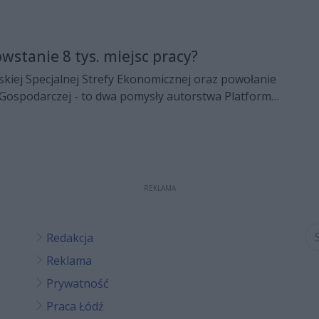
stanie 8 tys. miejsc pracy?
kiej Specjalnej Strefy Ekonomicznej oraz powołanie
 Gospodarczej - to dwa pomysły autorstwa Platformy
óre mają zagwarantować spadek bezrobocia w mieście.
ację tych projektów ma udzielić m.in. Agencja Rozwoju
asz plan się powiedzie, to w mieście powstanie 8 tys.
cy - mówi poseł Radosław Witkowski.
REKLAMA
Redakcja
Reklama
Prywatność
Praca Łódź