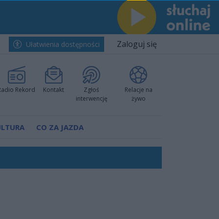
Zaloguj się
Ułatwienia dostępności
Radio Rekord
Kontakt
Zgłoś
Relacje na
interwencję
żywo
ULTURA
CO ZA JAZDA
nkurencyjne w Ustce!
ano umowę
Polski
 decyzję prokuratury
ów pokazali klasę