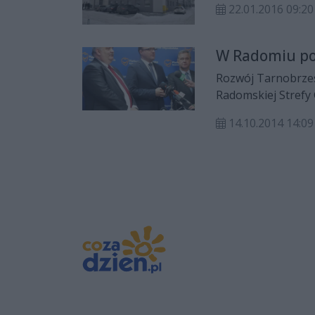
22.01.2016 09:20
W Radomiu pow
Rozwój Tarnobrzes
Radomskiej Strefy
Obywatelskiej, kt
14.10.2014 14:09
Wsparcia na realiz
Przemysłu.- Jeśli n
nowych miejsc pra