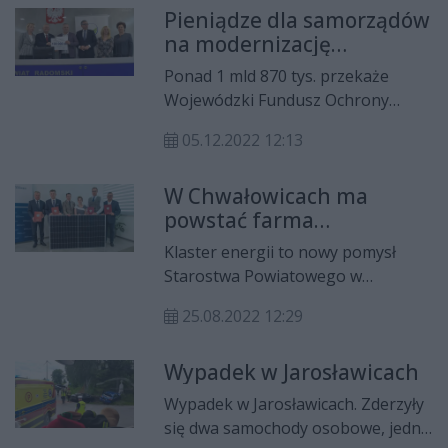
Pieniądze dla samorządów
- mówi sierż. szt. Kamil Warda z
na modernizację
radomskiej policji. Droga w
oświetlenia
kierunku Krakowa jest
Ponad 1 mld 870 tys. przekaże
zablokowana.
Wojewódzki Fundusz Ochrony
Środowiska i Gospodarki Wodnej
05.12.2022 12:13
na działania związane z
modernizacją oświetlenia. Wsparcie
W Chwałowicach ma
otrzyma 20 gmin z regionu
powstać farma
radomskiego.
odnawialnych źródeł
Klaster energii to nowy pomysł
energii
Starostwa Powiatowego w
Radomiu. Do współpracy
25.08.2022 12:29
przyłączyły się także cztery gminy z
powiatu radomskiego. Cel? Własna
Wypadek w Jarosławicach
energia dla jednostek samorządu
terytorialnego z odnawialnych
Wypadek w Jarosławicach. Zderzyły
źródeł energii.
się dwa samochody osobowe, jedna