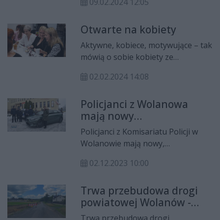
09.02.2024 12:05
sądu najbliższe trzy miesiące
mężczyzna spędzi w areszcie. Za to
Otwarte na kobiety
przestępstwo grozi kara do 20 lat
pozbawienia wolności.
Aktywne, kobiece, motywujące – tak
mówią o sobie kobiety ze
stowarzyszenia Lejdis Aktywnie. W
02.02.2024 14:08
czwartek, 1 lutego odbyło się
pierwsze spotkanie kobiecego
Policjanci z Wolanowa
klubu z Wolanowa.
mają nowy
nieoznakowany radiowóz
Policjanci z Komisariatu Policji w
Wolanowie mają nowy,
nieoznakowany radiowóz. Zakup
02.12.2023 10:00
był możliwy dzięki współpracy
samorządu z policją.
Trwa przebudowa drogi
powiatowej Wolanów -
Zakrzew
Trwa przebudowa drogi