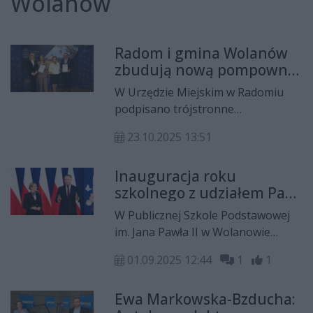
Wolanów
Radom i gmina Wolanów
zbudują nową pompownię
wody – podpisano
W Urzędzie Miejskim w Radomiu
trójstronne porozumienie
podpisano trójstronne
porozumienie pomiędzy Miastem
23.10.2025 13:51
Radom, gminą Wolanów i spółką
Wodociągi Miejskie. Umowa dotyczy
Inauguracja roku
budowy nowej pompowni wody,
szkolnego z udziałem Pary
która poprawi jakość i
Prezydenckiej w
bezpieczeństwo dostaw dla
W Publicznej Szkole Podstawowej
Wolanowie
mieszkańców obu samorządów.
im. Jana Pawła II w Wolanowie
odbyła się uroczysta inauguracja
01.09.2025 12:44
1
1
roku szkolnego 2025/2026.
Wydarzenie miało szczególną
Ewa Markowska-Bzducha:
rangę, ponieważ uczestniczyła w