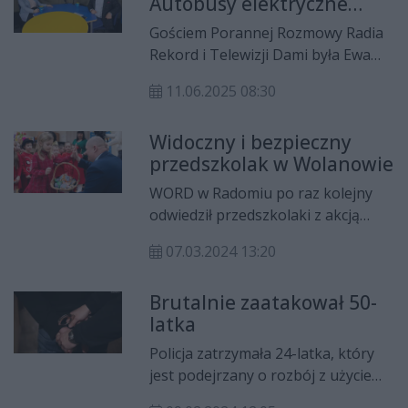
Autobusy elektryczne
nim para prezydencka – Prezydent
wprowadzą nas na wyższy
RP Karol Nawrocki wraz z małżonką
Gościem Porannej Rozmowy Radia
poziom życia
Martą Nawrocką.
Rekord i Telewizji Dami była Ewa
Markowska-Bzducha, wójt gminy
11.06.2025 08:30
Wolanów. Krzysztof Domagała
rozmawiał z nią m.in. o
Widoczny i bezpieczny
planowanych inwestycjach w
przedszkolak w Wolanowie
gminie, rozwoju transportu
publicznego, modernizacji
WORD w Radomiu po raz kolejny
placówek oświatowych oraz
odwiedził przedszkolaki z akcją
promocji lokalnych produktów
"Jesteś widoczny, jesteś
spożywczych. Wójt podsumowała
07.03.2024 13:20
bezpieczny". Tym razem o
także najważniejsze zadania
bezpiecznym poruszaniu się po
zrealizowane w pierwszej połowie
Brutalnie zaatakował 50-
drogach dowiedziały się dzieci z
2025 roku i zdradziła, które
latka
Samorządowego Publicznego
projekty budzą największe emocje
Przedszkola w Wolanowie.
Policja zatrzymała 24-latka, który
wśród mieszkańców.
jest podejrzany o rozbój z użyciem
niebezpiecznego narzędzia. Decyzją