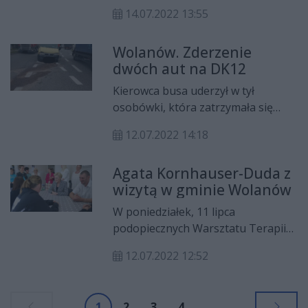
osoba była zakleszczona w
14.07.2022 13:55
pojeździe.
Wolanów. Zderzenie
dwóch aut na DK12
Kierowca busa uderzył w tył
osobówki, która zatrzymała się
przed przejściem dla pieszych.
12.07.2022 14:18
Sprawca dostał mandat.
Agata Kornhauser-Duda z
wizytą w gminie Wolanów
W poniedziałek, 11 lipca
podopiecznych Warsztatu Terapii
Zajęciowej Stowarzyszenia
12.07.2022 12:52
Przyjaciół Młodocina Większego i
Osób Niepełnosprawnych
"Pozytywni" odwiedziła Agata
1
2
3
4
...