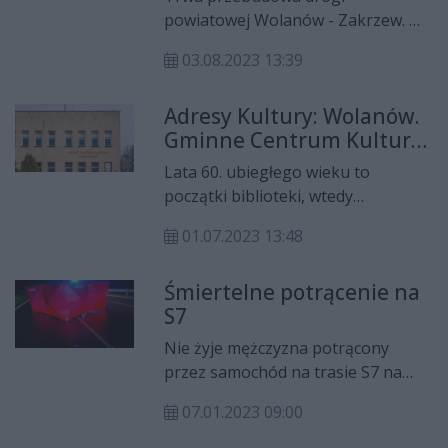
powiatowej Wolanów - Zakrzew. Na
niektórych odcinkach kierowcy
03.08.2023 13:39
muszą liczyć się z utrudnieniami -
ruch odbywa się tam wahadłowo.
Adresy Kultury: Wolanów.
Gminne Centrum Kultury
i Biblioteka
Lata 60. ubiegłego wieku to
początki biblioteki, wtedy
gromadzkiej; książnicę ulokowano
01.07.2023 13:48
w prywatnym budynku w rynku. W
latach 70. natomiast, w nowo
Śmiertelne potrącenie na
powstałej remizie strażackiej przy
S7
ul. Opoczyńskiej znalazł siedzibę
Klub Rolnika – pierwsza placówka
Nie żyje mężczyzna potrącony
kultury.
przez samochód na trasie S7 na
wysokości Sławna. - Z
07.01.2023 09:00
niewyjaśnionych na ten moment
przyczyn znalazł się na pasie jezdni