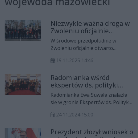
wojewoda mazowiecki
Niezwykle ważna droga w
Zwoleniu oficjalnie
otwarta. Inwestycja
W środowe przedpołudnie w
kosztowała kilka milionów
Zwoleniu oficjalnie otwarto
złotych
przebudowaną drogę powiatową
19.11.2025 14:46
nr 4512W na odcinku Zwoleń -
Mostki. W uroczystości wzięli udział
Radomianka wśród
wicewojewoda mazowiecki Patryk
ekspertów ds. polityki
Fajdek, starosta zwoleński Andrzej
senioralnej
Skorek oraz burmistrz Zwolenia,
Radomianka Ewa Suwała znalazła
Arkadiusz Sulima.
się w gronie Ekspertów ds. Polityki
Senioralnej przy Wojewodzie
24.11.2024 15:00
Mazowieckim. 18 członków będzie
pełniło funkcję opiniodawczo-
Prezydent złożył wniosek o
doradaczą.