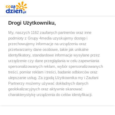
REKLAMA
Drogi Użytkowniku,
My, naszych 1162 zaufanych partnerów oraz inne
podmioty z Grupy 4media uzyskujemy dostęp i
przechowujemy informacje na urządzeniu oraz
przetwarzamy dane osobowe, takie jak unikalne
identyfikatory, standardowe informacje wysyłane przez
urządzenie czy dane przeglądania w celu zapewniania
spersonalizowanych reklam, wybór spersonalizowanych
Redakcja
Reklama
Prywatność
Praca Łódź
treści, pomiar reklam i treści, badanie odbiorców oraz
the:protocol
ulepszanie usług. Za zgodą Użytkownika my i Zaufani
Partnerzy możemy używać dokładnych danych
geolokalizacyjnych oraz aktywnie skanować
charakterystykę urządzenia do celów identyfikacji.
Ponieważ cenimy Twoją prywatność, prosimy o zgodę na
Szukaj
korzystanie z tych technologii poprzez kliknięcie
„Akceptuję”. Zgoda jest dobrowolna i zawsze możesz ją