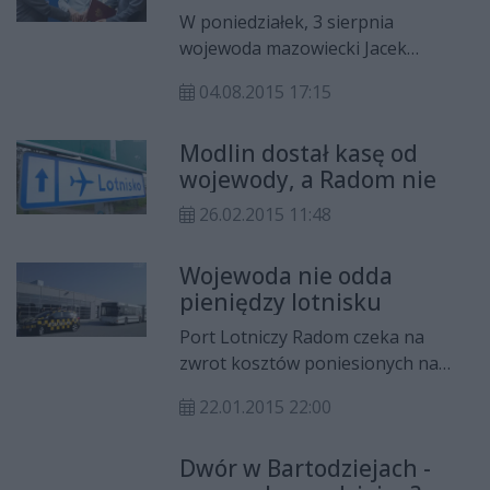
mówili.
W poniedziałek, 3 sierpnia
wojewoda mazowiecki Jacek
Kozłowski i prezydent Radomia
04.08.2015 17:15
Radosław Witkowski podpisali
umowy w sprawie przekazania
Modlin dostał kasę od
środków z rządowej dotacji dla
wojewody, a Radom nie
Radomskiego Szpitala
Specjalistycznego. 8,7 mln zł.
26.02.2015 11:48
zostanie przekazanych szpitalowi
na na zakup sprzętu medycznego i
Wojewoda nie odda
na remont oddziałów
pieniędzy lotnisku
rehabilitacyjnego i chirurgii
naczyniowej. W dotację dla naszego
Port Lotniczy Radom czeka na
szpitala mocno zaangażowała się
zwrot kosztów poniesionych na
również wiceprezydent Anna Maria
utworzenie granicy państwa od
22.01.2015 22:00
Białkowska.
wojewody mazowieckiego.
Wszystko jednak wskazuje na to, że
Dwór w Bartodziejach -
się nie doczeka, bowiem wojewoda