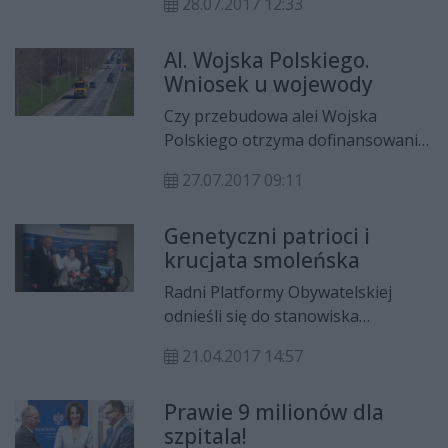
28.07.2017 12:33
zyskały poparcie Wojewody
Mazowieckiego. Wojewoda
Al. Wojska Polskiego.
zapowiedział, że złoży w
Wniosek u wojewody
Ministerstwie Finansów oficjalny
wniosek w tej sprawie.
Czy przebudowa alei Wojska
Polskiego otrzyma dofinansowanie
z budżetu państwa? Zabiegają o to
27.07.2017 09:11
władze Radomia. Zgodnie z
zapowiedzią, prezydent Radosław
Genetyczni patrioci i
Witkowski skierował już do
krucjata smoleńska
wojewody mazowieckiego prośbę,
by złożył on wniosek o ujęcie
Radni Platformy Obywatelskiej
inwestycji w budżecie państwa.
odnieśli się do stanowiska
wojewody mazowieckiego,
21.04.2017 14:57
wzywającego radnych do
wygaszenia mandatu prezydenta. -
Prawie 9 milionów dla
To kolejny etap krucjaty ogłoszonej
szpitala!
przez papieża religii smoleńskiej –