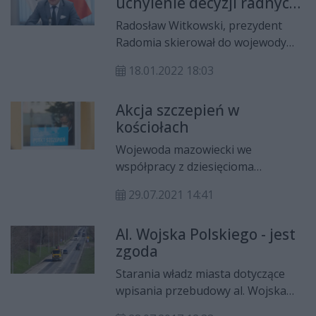
uchylenie decyzji radnych
w sprawie obniżki
Radosław Witkowski, prezydent
wynagrodzenia
Radomia skierował do wojewody
mazowieckiego wniosek o
18.01.2022 18:03
stwierdzenie nieważności uchwały
Rady Miejskiej w sprawie obniżenia
Akcja szczepień w
wynagrodzenia. Została ona
kościołach
przyjęta zaledwie trzy tygodnie po
tym, jak Rada uchwaliła wyższe
Wojewoda mazowiecki we
wynagrodzenie.
współpracy z dziesięcioma
parafiami na Mazowszu
29.07.2021 14:41
przeprowadzi akcję szczepień.
Zaszczepić się będzie można w
Al. Wojska Polskiego - jest
niedzielę, 1 sierpnia,
zgoda
jednodawkowym preparatem firmy
Johnson&Johnson. W regionie
Starania władz miasta dotyczące
radomskim będą to dwie parafie w
wpisania przebudowy al. Wojska
Jastrzębiu i w Głowaczowie.
Polskiego do budżetu państwa