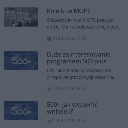
zakończy drugą w tym roku edycję
Kolejki w MOPS
Konkursu Grantowego.
Od października MOPS pracuje
dłużej. Ma rozładować kolejki osób,
chcących złożyć wniosek o
10.10.2016 17:26
pieniądze na świadczenia rodzinne
Duże zainteresowanie
programem 500 plus
Czy radomianie są zadowoleni
z rządowej propozycji wsparcia
rodzin wielodzietnych? - Zobacz
22.05.2016 08:37
sondę - TUTAJ.
500+ Jak wypełnić
wniosek?
07.04.2016 21:37