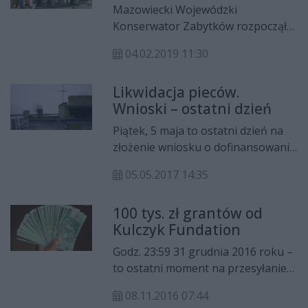
świadczenie uzupełniające złożyło
Mazowiecki Wojewódzki
już ponad 2 tysiące osób.
Konserwator Zabytków rozpoczął
przyjmowanie wniosków o
04.02.2019 11:30
przyznanie dofinansowania na
remont zabytkowych obiektów. W
Likwidacja pieców.
budżecie na 2019 rok na ten cel jest
Wnioski – ostatni dzień
zarezerwowana kwota prawie 20
milionów złotych.
Piątek, 5 maja to ostatni dzień na
złożenie wniosku o dofinansowanie
na likwidację pieców węglowych.
05.05.2017 14:35
100 tys. zł grantów od
Kulczyk Fundation
Godz. 23:59 31 grudnia 2016 roku –
to ostatni moment na przesyłanie
wniosków o granty. Gdy wybije
08.11.2016 07:44
północ Kulczyk Foundation