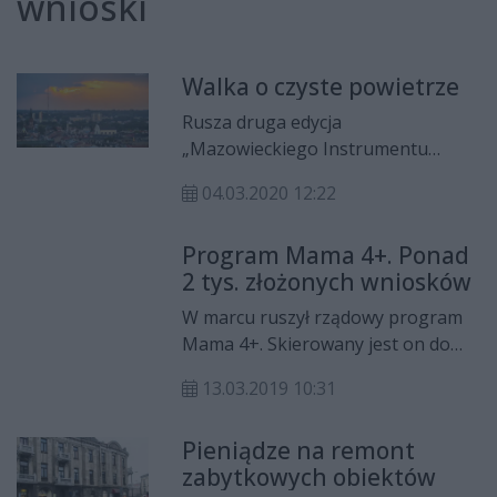
wnioski
Walka o czyste powietrze
Rusza druga edycja
„Mazowieckiego Instrumentu
Wsparcia Ochrony Powietrza
04.03.2020 12:22
Mazowsze 2020”. Wnioski można
składać do końca marca. Na ten cel
Program Mama 4+. Ponad
samorząd woj. mazowieckiego
2 tys. złożonych wniosków
przeznaczy w sumie 10 mln zł.
W marcu ruszył rządowy program
Mama 4+. Skierowany jest on do
osób, które wychowały co najmniej
13.03.2019 10:31
czworo dzieci i z tego powodu nie
mogły podjąć pracy zawodowej lub
Pieniądze na remont
musiały z niej zrezygnować. Na
zabytkowych obiektów
Mazowszu wniosek o rodzicielskie