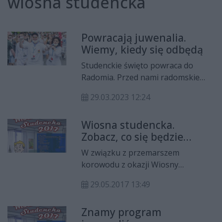
wiosna studencka
Powracają juwenalia.
Wiemy, kiedy się odbędą
Studenckie święto powraca do
Radomia. Przed nami radomskie
juwenalia. Dwudniowa impreza
29.03.2023 12:24
powróci do Radomia po kilkuletniej
przerwie.
Wiosna studencka.
Zobacz, co się będzie
działo!
W związku z przemarszem
korowodu z okazji Wiosny
Studenckiej, 31 maja (środa) w
29.05.2017 13:49
godzinach około 12:00-14:00
wystąpią utrudnienia w ruchu
Znamy program
kołowym oraz komunikacji miejskiej