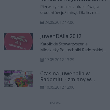
(Pezet & Małolat)
Pierwszy koncert z okazji święta
studentów już minął. Dla licznie
zgromadzonych żaków w środę
24.05.2012 14:06
zagrały zespoły Hip-Hopowe.
JuwenDAlia 2012
Katolickie Stowarzyszenie
Młodzieży Politechniki Radomskiej i
Duszpasterstwo Akademickie w
17.05.2012 13:29
Radomiu zapraszają na JuwenDAlia
2012.
Czas na Juwenalia w
Radomiu! - zmiany w
planie
10.05.2012 12:06
REKLAMA