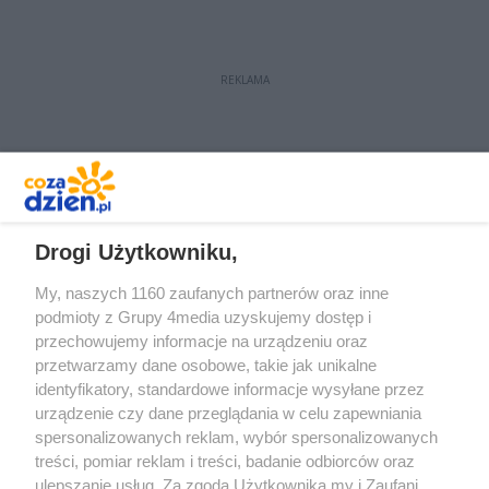
REKLAMA
REKLAMA
Drogi Użytkowniku,
My, naszych 1160 zaufanych partnerów oraz inne
podmioty z Grupy 4media uzyskujemy dostęp i
przechowujemy informacje na urządzeniu oraz
przetwarzamy dane osobowe, takie jak unikalne
identyfikatory, standardowe informacje wysyłane przez
urządzenie czy dane przeglądania w celu zapewniania
spersonalizowanych reklam, wybór spersonalizowanych
Redakcja
Reklama
Prywatność
Praca Łódź
treści, pomiar reklam i treści, badanie odbiorców oraz
the:protocol
ulepszanie usług. Za zgodą Użytkownika my i Zaufani