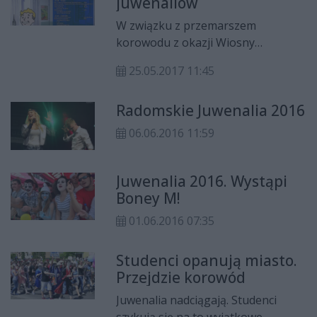
juwenaliów
(na trasie od osiedla Akademickiego
do Śródmieścia i z powrotem).
W związku z przemarszem
korowodu z okazji Wiosny
Studenckiej, 31 maja (środa) w
25.05.2017 11:45
godzinach około 12:00-14:00
wystąpią utrudnienia w ruchu
Radomskie Juwenalia 2016
kołowym oraz komunikacji miejskiej
(na trasie od osiedla Akademickiego
06.06.2016 11:59
do Śródmieścia i z powrotem).
Juwenalia 2016. Wystąpi
Boney M!
01.06.2016 07:35
Studenci opanują miasto.
Przejdzie korowód
Juwenalia nadciągają. Studenci
szykują się na to wyjątkowe,