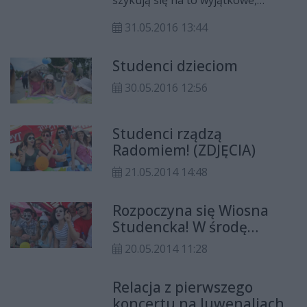
coroczne wydarzenie. Punktualnie
31.05.2016 13:44
o godz. 10 żacy rozpoczną
inaugurację wiosny studenckiej
Studenci dzieciom
przed Domem Studenckim
"Bliźniak" nr 3 przy ul. Akademickiej
30.05.2016 12:56
5. I przejdą ulicami miasta w
barwnym korowodzie.
Studenci rządzą
Radomiem! (ZDJĘCIA)
21.05.2014 14:48
Rozpoczyna się Wiosna
Studencka! W środę
korowód (PLAN IMPREZ)
20.05.2014 11:28
Relacja z pierwszego
koncertu na Juwenaliach