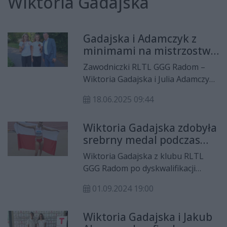
Wiktoria Gadajska
Gadajska i Adamczyk z
minimami na mistrzostwa
Europy
Zawodniczki RLTL GGG Radom –
Wiktoria Gadajska i Julia Adamczyk
– wywalczyły minima na
18.06.2025 09:44
najważniejsze imprezy sezonu.
Wiktoria Gadajska zdobyła
srebrny medal podczas
lekkoatletycznych
Wiktoria Gadajska z klubu RLTL
mistrzostw świata U20!
GGG Radom po dyskwalifikacji
amerykańskiej rywalki zdobyła
01.09.2024 19:00
ostatecznie srebrny medal w biegu
na 400 metrów przez płotki
Wiktoria Gadajska i Jakub
podczas lekkoatletycznych