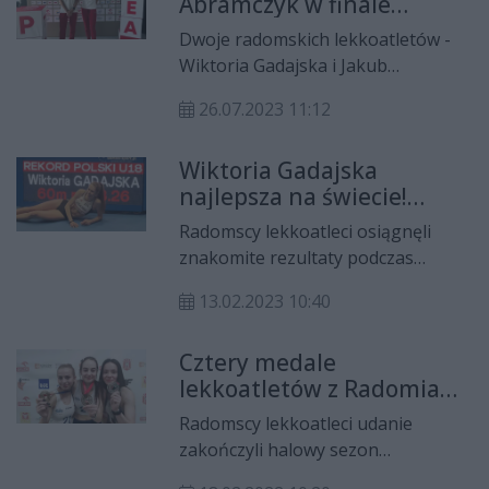
Abramczyk w finale
mistrzostw świata U20 w Peru.
European Youth Olympic
Dwoje radomskich lekkoatletów -
Festival
Wiktoria Gadajska i Jakub
Abramczyk - wywalczyło kwalifikacje
26.07.2023 11:12
na European Youth Olympic
Festival, które w tym roku odbywają
Wiktoria Gadajska
się w Mariborze.
najlepsza na świecie!
Świetne wyniki
Radomscy lekkoatleci osiągnęli
radomskich lekkoatletów
znakomite rezultaty podczas
halowych mistrzostw Polski do lat
13.02.2023 10:40
18 i 20 zdobywając osiem medali.
Wiktoria Gadajska została liderką
Cztery medale
światowych tabel!
lekkoatletów z Radomia
na halowych
Radomscy lekkoatleci udanie
mistrzostwach Polski
zakończyli halowy sezon
lekkoatletyczny. Zawodnicy RLTL