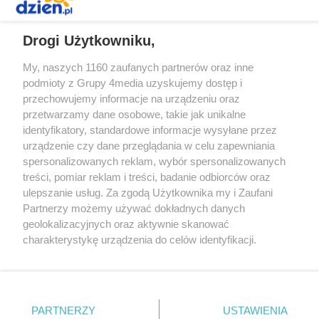
REKLAMA
Drogi Użytkowniku,
My, naszych 1160 zaufanych partnerów oraz inne
podmioty z Grupy 4media uzyskujemy dostęp i
przechowujemy informacje na urządzeniu oraz
przetwarzamy dane osobowe, takie jak unikalne
identyfikatory, standardowe informacje wysyłane przez
urządzenie czy dane przeglądania w celu zapewniania
spersonalizowanych reklam, wybór spersonalizowanych
Redakcja
Reklama
Prywatność
Praca Łódź
treści, pomiar reklam i treści, badanie odbiorców oraz
the:protocol
ulepszanie usług. Za zgodą Użytkownika my i Zaufani
Partnerzy możemy używać dokładnych danych
geolokalizacyjnych oraz aktywnie skanować
charakterystykę urządzenia do celów identyfikacji.
Ponieważ cenimy Twoją prywatność, prosimy o zgodę na
Szukaj
korzystanie z tych technologii poprzez kliknięcie
„Akceptuję”. Zgoda jest dobrowolna i zawsze możesz ją
zmienić/wycofać klikając przycisk ustawień prywatności
Facebook.com
Youtube.com
PARTNERZY
USTAWIENIA
znajdujący się w lewym dolnym rogu strony
. Niektóre