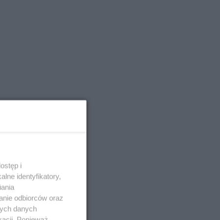
ostęp i
lne identyfikatory,
iania
anie odbiorców oraz
nych danych
kacji. Ponieważ