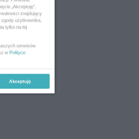
ięcie „Akceptuję”.
ywatności znajdujący
ą zgody użytkownika,
 tylko na tej
 naszych serwisów
esz w
Polityce
Akceptuję