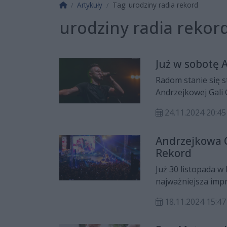
Strona główna
Artykuły
Tag: urodziny radia rekord
urodziny radia rekor
Już w sobotę 
Radom stanie się s
Andrzejkowej Gali 
Playboys, Boys, MIG
24.11.2024 20:45
Zielińska.
Andrzejkowa G
Rekord
Już 30 listopada 
najważniejsza impr
lat Radia Rekord! 
18.11.2024 15:47