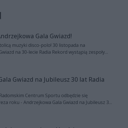
d
Andrzejkowa Gala Gwiazd!
tolicą muzyki disco-polo! 30 listopada na
Gwiazd na 30-lecie Radia Rekord wystąpią zespoły
, Piękni i Młodzi, Classic, Top Girls i Klaudia
ala Gwiazd na Jubileusz 30 lat Radia
w Radomskim Centrum Sportu odbędzie się
eza roku - Andrzejkowa Gala Gwiazd na Jubileusz 30
Czekamy na Ciebie!