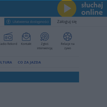
Zaloguj się
Ułatwienia dostępności
Radio Rekord
Kontakt
Zgłoś
Relacje na
interwencję
żywo
ULTURA
CO ZA JAZDA
nkurencyjne w Ustce!
ano umowę
Polski
 decyzję prokuratury
ów pokazali klasę
worzyć nową sportową tradycję"
ruchu