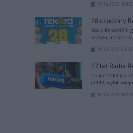
29.10.2022 12:00
Rekord Grupy Medio
przyszłości jeszcz
28 urodziny R
innymi o tym opowi
Rekord Grupy Medi
Radio Rekord FM gr
muzyki, a także c
rekordową ekipę.
29.10.2022 09:30
27 lat Radia 
To już 27 lat jak 
(29.10) wybił kolej
30.10.2021 12:51