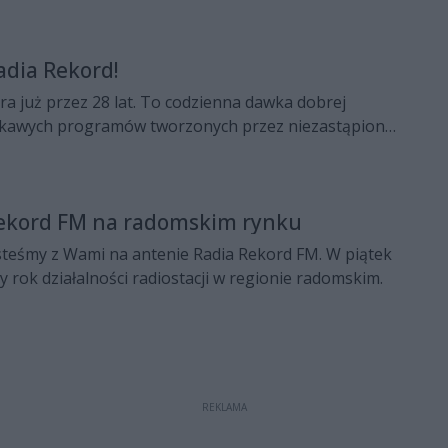
wej. Jak radio rozwijało się przez 28 lat? Gdzie w
e będziemy mogli usłyszeć Radio Rekord? Między
adia Rekord!
adał w studiu Radia Rekord Rafał Tatarek, prezes
owej. Rozmawiała Wiktoria Stefańska.
a już przez 28 lat. To codzienna dawka dobrej
iekawych programów tworzonych przez niezastąpioną
Rekord FM na radomskim rynku
jesteśmy z Wami na antenie Radia Rekord FM. W piątek
ny rok działalności radiostacji w regionie radomskim.
REKLAMA