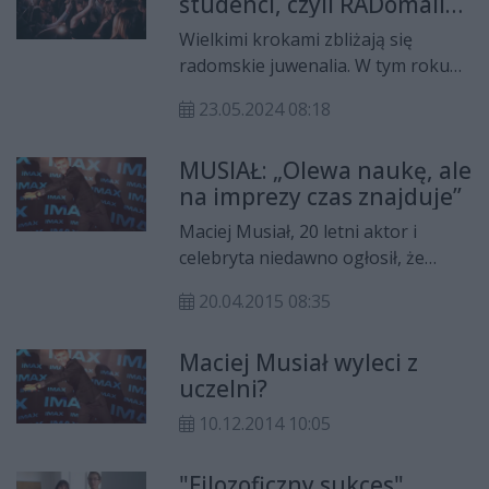
studenci, czyli RADomalia
psychiatrycznym szpitala
2024
więziennego w Radomiu.
Wielkimi krokami zbliżają się
radomskie juwenalia. W tym roku
święto studentów w naszym
23.05.2024 08:18
mieście rozpoczyna się już dziś
(23.05) i potrwa do soboty (25.05).
MUSIAŁ: „Olewa naukę, ale
W programie studenckiej imprezy
na imprezy czas znajduje”
nie zabraknie koncertów,
warsztatów czy gier terenowych.
Maciej Musiał, 20 letni aktor i
celebryta niedawno ogłosił, że
rezygnuje z wymarzonych studiów
20.04.2015 08:35
na Uniwersytecie Warszawskim.
Młody adept filozofii stwierdził, że
Maciej Musiał wyleci z
nie jest w stanie pogodzić nauki z
uczelni?
pracą.
10.12.2014 10:05
"Filozoficzny sukces"