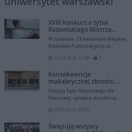
uniwersytet warszawski
XVIII konkurs o tytuł
Radomskiego Mistrza
Ortografii!
W czwartek, 23 kwietnia w Miejskiej
Bibliotece Publicznej przy ul.
Piłsudskiego 12 odbędzie się XVIII
15.04.2026 12:48
1
edycja konkursu o tytuł
Radomskiego Mistrza Ortografii.
Konsekwencje
Dyktando przeprowadzi Paulina
makabrycznej zbrodni.
Mikuła.
Areszt Śledczy w Radomiu
Decyzją Sądu Rejonowego dla
nowym miejscem pobytu
Warszawy, sprawca zbrodni na
Mieszka R.
Uniwersytecie Warszawskim ma
09.05.2025 20:50
odbyć trzymiesięczny areszt
tymczasowy. Mężczyzna będzie
Świętują wszyscy
osadzony w oddziale