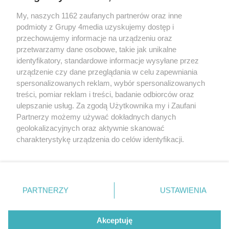
My, naszych 1162 zaufanych partnerów oraz inne
podmioty z Grupy 4media uzyskujemy dostęp i
przechowujemy informacje na urządzeniu oraz
przetwarzamy dane osobowe, takie jak unikalne
identyfikatory, standardowe informacje wysyłane przez
urządzenie czy dane przeglądania w celu zapewniania
spersonalizowanych reklam, wybór spersonalizowanych
Redakcja
Reklama
Prywatność
Praca Łódź
treści, pomiar reklam i treści, badanie odbiorców oraz
the:protocol
ulepszanie usług. Za zgodą Użytkownika my i Zaufani
Partnerzy możemy używać dokładnych danych
geolokalizacyjnych oraz aktywnie skanować
charakterystykę urządzenia do celów identyfikacji.
Ponieważ cenimy Twoją prywatność, prosimy o zgodę na
Szukaj
korzystanie z tych technologii poprzez kliknięcie
„Akceptuję”. Zgoda jest dobrowolna i zawsze możesz ją
zmienić/wycofać klikając przycisk ustawień prywatności
Facebook.com
Youtube.com
PARTNERZY
USTAWIENIA
znajdujący się w lewym dolnym rogu strony
. Niektóre
rodzaje przetwarzania danych nie wymagają zgody
użytkownika, ale masz prawo sprzeciwić się takiemu
Akceptuję
przetwarzaniu. Preferencje będą miały zastosowania tylko