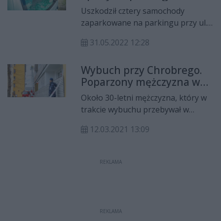
Uszkodził cztery samochody
zaparkowane na parkingu przy ul.
Chrobrego. Policja zatrzymała 29-
31.05.2022 12:28
letniego radomianina.
Wybuch przy Chrobrego.
Poparzony mężczyzna w
szpitalu
Około 30-letni mężczyzna, który w
trakcie wybuchu przebywał w
budynku przy ul. Chrobrego 34
12.03.2021 13:09
trafił do szpitala z poparzeniami
ciała. Prawdopodobnie źródłem
wybuchu był piecyk gazowy.
REKLAMA
REKLAMA