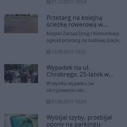
01.12.2022 15:54
ronda Sybiraków. Według
radomian, wybudowany chodnik
Przetarg na kolejną
przy ul. Chrobrego znajduje się
ścieżkę rowerową w
zbyt blisko ruchliwej jezdni, co
mieście
stwarza zagrożenie dla pieszych.
Miejski Zarząd Dróg i Komunikacji
ogłosił przetarg na budowę ścieżki
pieszo-rowerowej wzdłuż ul.
12.08.2022 12:22
Chrobrego, na odcinku od 11
Listopada do ronda Sybiraków.
Wypadek na ul.
Chrobrego. 25-latek w
szpitalu
W wyniku wypadku na
skrzyżowaniu ulic
Chrobrego/Rapackiego do szpitala
07.06.2022 10:24
trafił 25-letni mężczyzna.
Wybijał szyby, przebijał
opony na parkingu