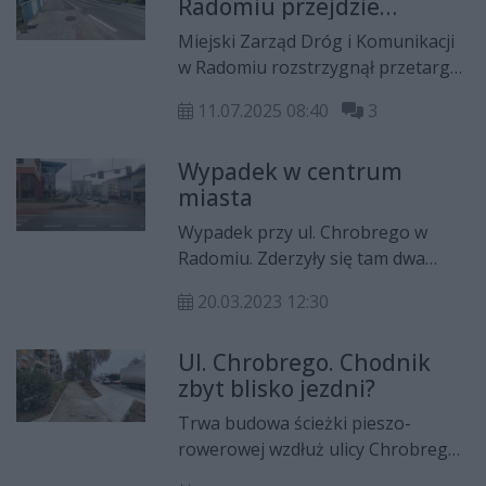
Radomiu przejdzie
rondem Sybiraków. Objazdami
metamorfozę.
pojadą autobusy linii 6 i 7.
Miejski Zarząd Dróg i Komunikacji
Rozstrzygnięto przetarg
w Radomiu rozstrzygnął przetarg
na rozbudowę ulicy Chrobrego
11.07.2025 08:40
3
wraz z modernizacją mostu oraz
budową chodnika i ścieżki
Wypadek w centrum
rowerowej.
miasta
Wypadek przy ul. Chrobrego w
Radomiu. Zderzyły się tam dwa
pojazdy, jeden z kierowców trafił do
20.03.2023 12:30
szpitala.
Ul. Chrobrego. Chodnik
zbyt blisko jezdni?
Trwa budowa ścieżki pieszo-
rowerowej wzdłuż ulicy Chrobrego,
na odcinku od 11 Listopada do