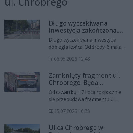
ul. Chrobrego
Długo wyczekiwana
inwestycja zakończona.
Kierowcy wracają na
Długo wyczekiwana inwestycja
Chrobrego
dobiegła końca! Od środy, 6 maja
kierowcy mogą ponownie
06.05.2026 12:43
korzystać z całej ul. Chrobrego w
Radomiu. Zakończyły się
Zamknięty fragment ul.
kompleksowe prace drogowe,
Chrobrego. Będą
które objęły nie tylko modernizację,
wprowadzone objazdy
ale ostatecznie także budowę
Od czwartku, 17 lipca rozpocznie
nowego mostu.
się przebudowa fragmentu ul.
Chrobrego wraz z mostem nad
15.07.2025 10:23
Potokiem Północnym.
Nieprzejezdny będzie więc, odcinek
Ulica Chrobrego w
między salonem samochodowym a