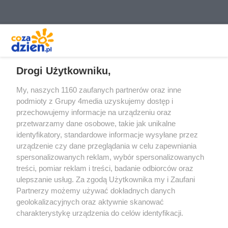
REKLAMA
Drogi Użytkowniku,
My, naszych 1160 zaufanych partnerów oraz inne
podmioty z Grupy 4media uzyskujemy dostęp i
przechowujemy informacje na urządzeniu oraz
przetwarzamy dane osobowe, takie jak unikalne
identyfikatory, standardowe informacje wysyłane przez
urządzenie czy dane przeglądania w celu zapewniania
spersonalizowanych reklam, wybór spersonalizowanych
Redakcja
Reklama
Prywatność
Praca Łódź
treści, pomiar reklam i treści, badanie odbiorców oraz
the:protocol
ulepszanie usług. Za zgodą Użytkownika my i Zaufani
Partnerzy możemy używać dokładnych danych
geolokalizacyjnych oraz aktywnie skanować
charakterystykę urządzenia do celów identyfikacji.
Ponieważ cenimy Twoją prywatność, prosimy o zgodę na
Szukaj