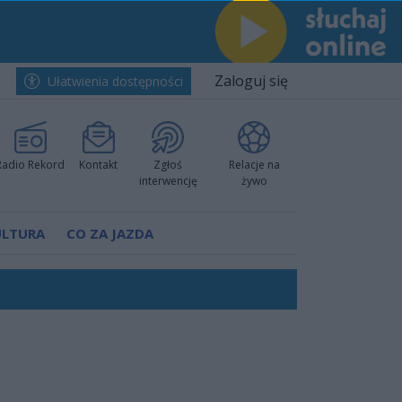
Zaloguj się
Ułatwienia dostępności
Radio Rekord
Kontakt
Zgłoś
Relacje na
interwencję
żywo
ULTURA
CO ZA JAZDA
ów pokazali klasę
worzyć nową sportową tradycję"
ruchu