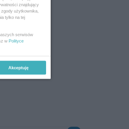
ywatności znajdujący
ą zgody użytkownika,
 tylko na tej
 naszych serwisów
esz w
Polityce
Akceptuję