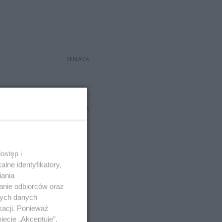
REKLAMA
REKLAMA
ostęp i
lne identyfikatory,
iania
anie odbiorców oraz
nych danych
kacji. Ponieważ
ięcie „Akceptuję”.