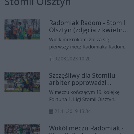
Stomil Olsztyn
Radomiak Radom - Stomil
Olsztyn (zdjęcia z kwietnia
2016 roku)
Wielkimi krokami zbliża się
pierwszy mecz Radomiaka Radom
na nowym obiekcie przy Struga 63.
02.08.2023 10:20
Tymczasem my przypominamy na
zdjęciach ostatni pojedynek
Szczęśliwy dla Stomilu
rozegrany na starym obiekcie. 9
arbiter poprowadzi
kwietnia 2016 roku "Zieloni"
niedzielny mecz
zmierzyli się towarzysko ze
W meczu kończącym 19. kolejkę
Radomiaka
Stomilem Olsztyn. Mecz zakończył
Fortuna 1. Ligi Stomil Olsztyn
się zwycięstwem gości 2:1. Ale wynik
podejmie Radomiaka Radom, a
nie był wtedy najistotniejszy.
21.11.2019 13:34
mecz poprowadzi Artur Aluszczyk.
Zobaczcie zdjęcia!
Wokół meczu Radomiak -