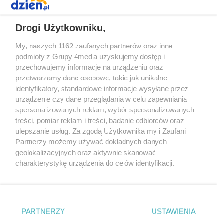
REKLAMA
Drogi Użytkowniku,
My, naszych 1162 zaufanych partnerów oraz inne
podmioty z Grupy 4media uzyskujemy dostęp i
przechowujemy informacje na urządzeniu oraz
przetwarzamy dane osobowe, takie jak unikalne
identyfikatory, standardowe informacje wysyłane przez
urządzenie czy dane przeglądania w celu zapewniania
spersonalizowanych reklam, wybór spersonalizowanych
Redakcja
Reklama
Prywatność
Praca Łódź
treści, pomiar reklam i treści, badanie odbiorców oraz
the:protocol
ulepszanie usług. Za zgodą Użytkownika my i Zaufani
Partnerzy możemy używać dokładnych danych
geolokalizacyjnych oraz aktywnie skanować
charakterystykę urządzenia do celów identyfikacji.
Ponieważ cenimy Twoją prywatność, prosimy o zgodę na
Szukaj
korzystanie z tych technologii poprzez kliknięcie
„Akceptuję”. Zgoda jest dobrowolna i zawsze możesz ją
zmienić/wycofać klikając przycisk ustawień prywatności
Facebook.com
Youtube.com
PARTNERZY
USTAWIENIA
znajdujący się w lewym dolnym rogu strony
. Niektóre