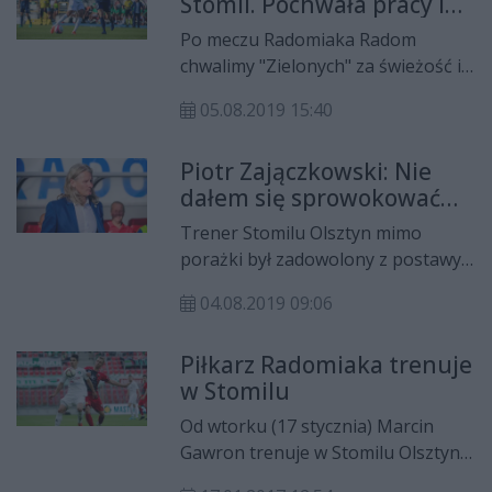
Stomil. Pochwała pracy i
pan piłkarz z Olsztyna
Po meczu Radomiaka Radom
chwalimy "Zielonych" za świeżość i
polot, jaki wnieśli do ligi. Piszemy o
05.08.2019 15:40
walce i umiejętnościach, które dają
radomianom sukcesy oraz o
Piotr Zajączkowski: Nie
żenującym zachowaniu
dałem się sprowokować
przyjezdnych. Piłkarze Stomilu
kibicom
nieustannie prowokowali kibiców i
Trener Stomilu Olsztyn mimo
rywali, a jeden z olsztynian
porażki był zadowolony z postawy
zwyzywał chłopca podającego piłki.
swojego zespołu. Mówił też o tym,
04.08.2019 09:06
że z uwagi na jego przeszłość
kibice próbowali go sprowokować.
Piłkarz Radomiaka trenuje
Chwalił jednak atmosferę na
w Stomilu
stadionie Radomiaka.
Od wtorku (17 stycznia) Marcin
Gawron trenuje w Stomilu Olsztyn.
Pomocnik może zostać