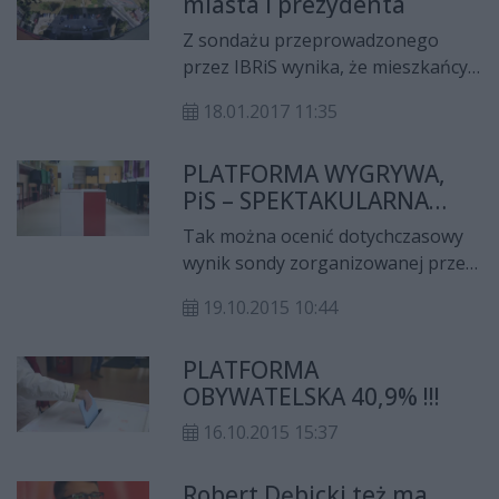
miasta i prezydenta
przeprowadzonej przez znanego
socjologa Marcina Paladego.
Z sondażu przeprowadzonego
przez IBRiS wynika, że mieszkańcy
Radomia pozytywnie oceniają
18.01.2017 11:35
zmiany w mieście, jakie zaszły w
ciągu ostatnich dwóch lat.
PLATFORMA WYGRYWA,
PiS – SPEKTAKULARNA
PORAŻKA!
Tak można ocenić dotychczasowy
wynik sondy zorganizowanej przez
media Radomskiej Grupy Mediowej
19.10.2015 10:44
(CoZaDzien.pl i Radio Rekord). W
poniedziałek o godz. 11:00 w sms-
PLATFORMA
owym plebiscycie liderem jest
OBYWATELSKA 40,9% !!!
Platforma Obywatelska (48,2%
głosów). Na drugim miejscu
16.10.2015 15:37
.Nowoczesna Ryszarda Petru z
poparciem wynoszącym 22,2%.
Robert Dębicki też ma