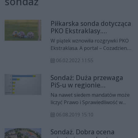
sondaż
Piłkarska sonda dotycząca
PKO Ekstraklasy.
Odpowiadały osoby
W piątek wznowiła rozgrywki PKO
związane z futbolem
Ekstraklasa. A portal – Cozadzien.pl
sportowcom związanym z
06.02.2022 11:55
Radomiem zadał cztery pytania
dotyczące drużyn występujących w
Sondaż: Duża przewaga
najwyższej klasie rozgrywkowej w
PiS-u w regionie
Polsce.
radomskim
Na nawet siedem mandatów może
liczyć Prawo i Sprawiedliwość w
regionie radomskim w
06.08.2019 15:10
nadchodzących wyborach
parlamentarnych. Tak wynika z
Sondaż. Dobra ocena
prognozy wyborczej