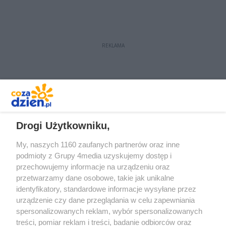
REKLAMA
REKLAMA
Drogi Użytkowniku,
My, naszych 1160 zaufanych partnerów oraz inne
podmioty z Grupy 4media uzyskujemy dostęp i
przechowujemy informacje na urządzeniu oraz
przetwarzamy dane osobowe, takie jak unikalne
identyfikatory, standardowe informacje wysyłane przez
urządzenie czy dane przeglądania w celu zapewniania
spersonalizowanych reklam, wybór spersonalizowanych
Redakcja
Reklama
Prywatność
Praca Łódź
treści, pomiar reklam i treści, badanie odbiorców oraz