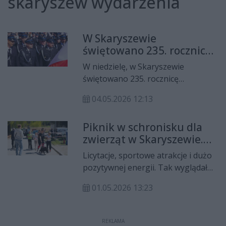
skaryszew wydarzenia
W Skaryszewie
świętowano 235. rocznicę
uchwalenia Konstytucji 3
W niedzielę, w Skaryszewie
Maja
świętowano 235. rocznicę
uchwalenia Konstytucji 3 Maja.
04.05.2026 12:13
Podobnie jak w poprzednich latach,
zorganizowano oficjalne
Piknik w schronisku dla
uroczystości z udziałem władz
zwierząt w Skaryszewie.
miasta i wojska. Tegoroczne
Wspólna zabawa, której
obchody Święta Konstytucji 3 Maja,
Licytacje, sportowe atrakcje i dużo
towarzyszył szczytny cel
połączone były z Miejsko-Gminnym
pozytywnej energii. Tak wyglądał
Dniem Strażaka.
charytatywny piknik dla
01.05.2026 13:23
bezdomnych zwierząt ze
schroniska w Skaryszewie.
REKLAMA