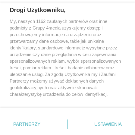
Drogi Użytkowniku,
My, naszych 1162 zaufanych partnerów oraz inne
podmioty z Grupy 4media uzyskujemy dostęp i
przechowujemy informacje na urządzeniu oraz
przetwarzamy dane osobowe, takie jak unikalne
identyfikatory, standardowe informacje wysyłane przez
urządzenie czy dane przeglądania w celu zapewniania
spersonalizowanych reklam, wybór spersonalizowanych
Redakcja
Reklama
Prywatność
Praca Łódź
treści, pomiar reklam i treści, badanie odbiorców oraz
the:protocol
ulepszanie usług. Za zgodą Użytkownika my i Zaufani
Partnerzy możemy używać dokładnych danych
geolokalizacyjnych oraz aktywnie skanować
charakterystykę urządzenia do celów identyfikacji.
Ponieważ cenimy Twoją prywatność, prosimy o zgodę na
Szukaj
korzystanie z tych technologii poprzez kliknięcie
„Akceptuję”. Zgoda jest dobrowolna i zawsze możesz ją
zmienić/wycofać klikając przycisk ustawień prywatności
Facebook.com
Youtube.com
PARTNERZY
USTAWIENIA
znajdujący się w lewym dolnym rogu strony
. Niektóre
rodzaje przetwarzania danych nie wymagają zgody