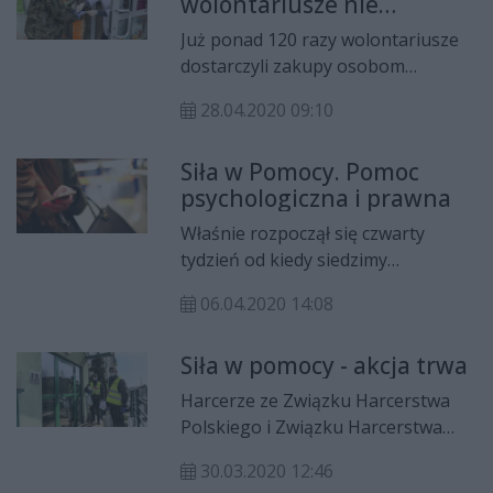
wolontariusze nie
związku z epidemią wpłynęło ponad
zwalniają tempa
163 tys. zł.
Już ponad 120 razy wolontariusze
dostarczyli zakupy osobom
potrzebującym. To jeden z
28.04.2020 09:10
elementów zainicjowanej przez
miasto akcji "Siła w pomocy", która
Siła w Pomocy. Pomoc
obejmuje szereg działań, w tym
psychologiczna i prawna
także bezpłatne porady prawne i
psychologiczne czy zbiórkę
Właśnie rozpoczął się czwarty
pieniędzy dla szpitala i pogotowia.
tydzień od kiedy siedzimy
pozamykani w domach. Izolacja, a
06.04.2020 14:08
także natłok informacji o wzroście
zakażonych, zgonach i niepewnej
Siła w pomocy - akcja trwa
sytuacji, co do przyszłości budzi w
wielu lęk i stres. A przecież z nim
Harcerze ze Związku Harcerstwa
też musimy sobie jakoś radzić?
Polskiego i Związku Harcerstwa
Rzeczypospolitej oraz żołnierze
30.03.2020 12:46
Wojsk Obrony Terytorialnej ruszyli