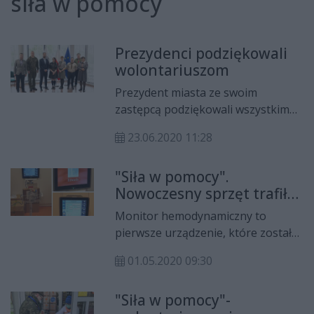
siła w pomocy
Prezydenci podziękowali
wolontariuszom
Prezydent miasta ze swoim
zastępcą podziękowali wszystkim
wolonatriuszom, którzy
23.06.2020 11:28
zaangażowali się w akcję miejską
"Siła w pomocy".
"Siła w pomocy".
Nowoczesny sprzęt trafił
do radomskiego szpitala
Monitor hemodynamiczny to
pierwsze urządzenie, które zostało
kupione dla Radomskiego Szpitala
01.05.2020 09:30
Specjalistycznego w ramach akcji
"Siła Pomocy". Do tej pory, na
"Siła w pomocy"-
specjalny rachunek utworzony w