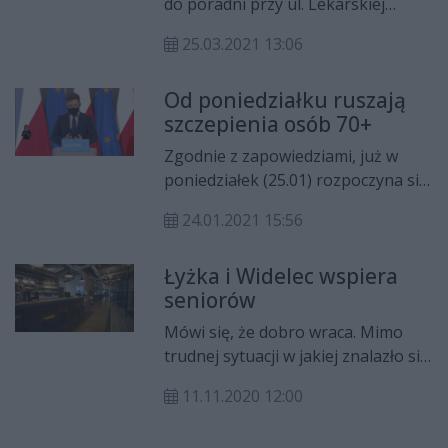
do poradni przy ul. Lekarskiej
wywołało zamieszanie. Na to co się
25.03.2021 13:06
wydarzyło przed punktem
szczepień przy ul. Lekarskiej nie
Od poniedziałku ruszają
pozostała obojętna randa KO
szczepienia osób 70+
Marta Michalska-Wilk, która w tej
sprawie złożyła interpelację.
Zgodnie z zapowiedziami, już w
poniedziałek (25.01) rozpoczyna się
populacyjne szczepienie przeciwko
24.01.2021 15:56
koronawirusowi. Na konferencji
prasowej na "Kancelaria Premiera"
Łyżka i Widelec wspiera
Szef Kancelarii Prezesa Rady
seniorów
Ministrów Michał Dworczyk
zapowiedział szczepienia w 5 tys.
Mówi się, że dobro wraca. Mimo
punktów w całej Polsce.
trudnej sytuacji w jakiej znalazło się
wiele przedsiębiorstw w związku
11.11.2020 12:00
pandemią koronawirusa, są ludzie,
którzy potrafią się dzielić tym, co