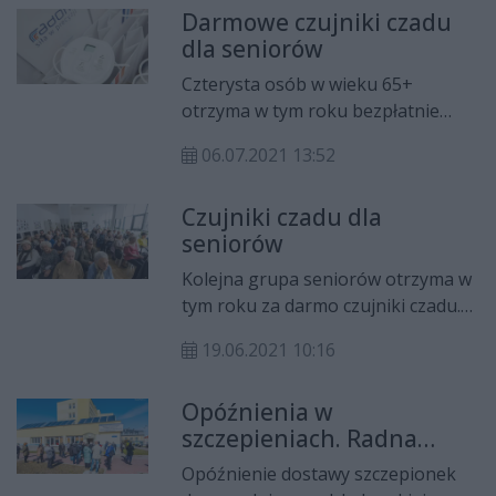
Darmowe czujniki czadu
dla seniorów
Czterysta osób w wieku 65+
otrzyma w tym roku bezpłatnie
czujniki czadu. To część programu
06.07.2021 13:52
profilaktycznego, który na zlecenie
miasta realizuje Zakład
Czujniki czadu dla
Doskonalenia Zawodowego.
seniorów
Kolejna grupa seniorów otrzyma w
tym roku za darmo czujniki czadu.
To jedno z działań prowadzonych
19.06.2021 10:16
przez władze miasta w ramach
programu „Siła w seniorach”.
Opóźnienia w
szczepieniach. Radna
składa interpelację
Opóźnienie dostawy szczepionek