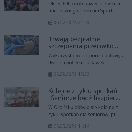
Około 600 osób bawiło się w hali
Radomskiego Centrum Sportu
podczas pierwszego dnia V Balu
06.02.2024 21:30
Seniora. Specjalnym gościem
wydarzenia była minister ds.
Trwają bezpłatne
polityki senioralnej Marzena Okła-
szczepienia przeciwko
Drewnowicz.
grypie
Wykorzystano już ponad połowę z
dwóch i pół tysiąca dawek
szczepionki przeciwko grypie w
26.09.2022 15:32
ramach akcji profilaktycznej Stop
Grypie. Z bezpłatnej szczepionki
Kolejne z cyklu spotkań:
będą mogli skorzystać mieszkańcy
„Seniorze bądź bezpieczny
Radomia, którzy ukończyli 65 lat.
na drodze”
W Orońsku odbyło się kolejne z
cyklu spotkań dla seniorów, pt.
„Seniorze bądź bezpieczny na
26.05.2022 11:14
drodze”. Wojewódzki Ośrodek