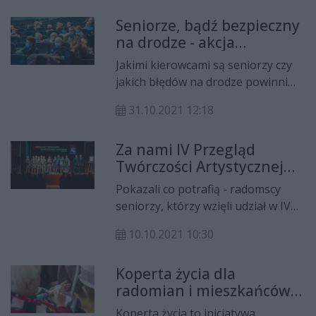
Ruchu Drogowego przy współpracy
Seniorze, bądź bezpieczny
z Komendą Wojewódzką Policji,
na drodze - akcja
uczy seniorów jak powinni
profilaktyczna
zachowywać się na drodze, aby byli
Jakimi kierowcami są seniorzy czy
jak najbardziej bezpieczni.
jakich błędów na drodze powinni
unikać – między innymi te tematy
31.10.2021 12:18
będą poruszane podczas cyklu
spotkań kierowanych do seniorów
Za nami IV Przegląd
z subregionu radomskiego. W
Twórczości Artystycznej
trakcie zajęć policjanci będą mówić
Seniorów
o aktualnie obowiązujących
Pokazali co potrafią - radomscy
przepisach i omawiać najczęstsze
seniorzy, którzy wzięli udział w IV
przyczyny wypadków. W spotkaniu
Przeglądzie Twórczości
inauguracyjnym wziął udział
10.10.2021 10:30
Artystycznej Seniorów. Jury
wicemarszałek Rafał Rajkowski.
oceniało ich zmagania w trzech
Koperta życia dla
kategoriach.
radomian i mieszkańców
powiatu
Koperta życia to inicjatywa