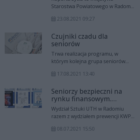
Starostwa Powiatowego w Radomiu
w celu wsparcia samotnych osób
23.08.2021 09:27
starszych. Umieszczenie w niej
danych osobowych, informacji o
Czujniki czadu dla
stanie zdrowia oraz przyjmowanych
seniorów
lekach ma pomóc służbom
medycznym uratować życie seniora.
Trwa realizacja programu, w
którym kolejna grupa seniorów
otrzyma w tym roku za darmo
17.08.2021 13:40
czujniki czadu. Zadanie na zlecenia
miasta realizuje Zakład
Seniorzy bezpieczni na
Doskonalenia Zawodowego. Aby
rynku finansowym.
wziąć udział trzeba wypełnić
Studenci UTH stworzyli
wniosek. Udział jest bezpłatny.
Wydział Sztuki UTH w Radomiu
plakaty
razem z wydziałem prewencji KWP
zs. w Radomiu realizują projekt
08.07.2021 15:50
"Aktywny i świadomy senior w
świecie finansów".