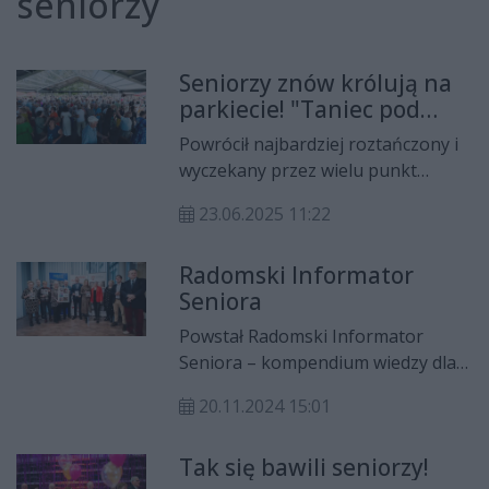
seniorzy
Seniorzy znów królują na
parkiecie! "Taniec pod
gwiazdami" wrócił na
Powrócił najbardziej roztańczony i
Borki
wyczekany przez wielu punkt
wakacji. Miejski Ośrodek Sportu i
23.06.2025 11:22
Rekreacji na Borkach ponownie
zamienił się w taneczne serce
Radomski Informator
miasta. Po raz pierwszy również
Seniora
seniorzy zatańczyli pod dachem.
Powstał Radomski Informator
Seniora – kompendium wiedzy dla
seniorów. Zawiera wszystkie
20.11.2024 15:01
niezbędne informacje, które mają
ich wesprzeć w różnych aspektach
Tak się bawili seniorzy!
codziennego życia.