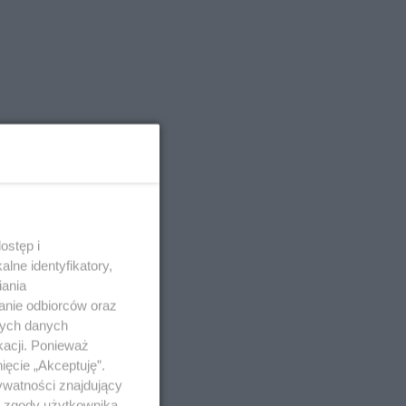
ostęp i
lne identyfikatory,
iania
anie odbiorców oraz
nych danych
kacji. Ponieważ
ięcie „Akceptuję”.
ywatności znajdujący
ą zgody użytkownika,