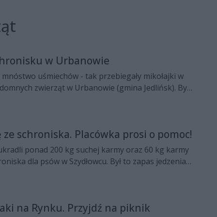
ząt
chronisku w Urbanowie
i mnóstwo uśmiechów - tak przebiegały mikołajki w
domnych zwierząt w Urbanowie (gmina Jedlińsk). Był
oficjalnego przekazania nowych boksów
tóre powstały dzięki dofinansowaniu samorządu
wieckiego.
 ze schroniska. Placówka prosi o pomoc!
ukradli ponad 200 kg suchej karmy oraz 60 kg karmy
oniska dla psów w Szydłowcu. Był to zapas jedzenia
a miesiące. Placówka apeluje o pomoc w odnalezieniu
ki na Rynku. Przyjdź na piknik