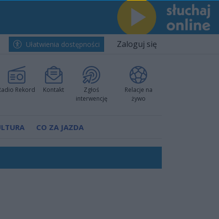
Zaloguj się
Ułatwienia dostępności
Radio Rekord
Kontakt
Zgłoś
Relacje na
interwencję
żywo
ULTURA
CO ZA JAZDA
worzyć nową sportową tradycję"
ruchu