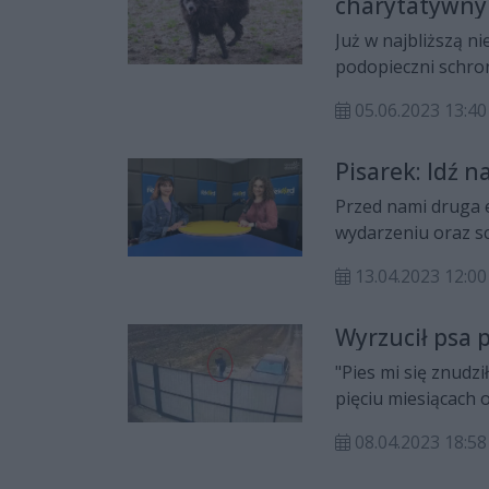
charytatywny
Już w najbliższą n
podopieczni schron
mogli nawet wróci
05.06.2023 13:40
Pisarek: Idź 
Przed nami druga e
wydarzeniu oraz s
Radia Rekord Alek
13.04.2023 12:00
Wiktoria Stefańska
Wyrzucił psa 
"Pies mi się znudzi
pięciu miesiącach 
jej z powrotem do 
08.04.2023 18:58
odjechał.