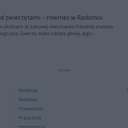
ad zwierzętami – również w Radomiu
 okolicach ul. Łąkowej mieszkanka Południa znalazła
go psa. Zwierzę miało odciętą głowę, jego
a zewnątrz. Niestety, to nie jedyny przypadek
zwierząt, jaki ostatnio odnotowała Straż Miejska w
REKLAMA
Redakcja
Reklama
Prywatność
Praca Łódź
the:protocol