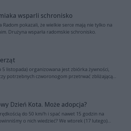
miaka wsparli schronisko
 Radom pokazali, że wielkie serce mają nie tylko na
 nim. Drużyna wsparła radomskie schronisko.
erząt
do 5 listopada) organizowana jest zbiórka żywności,
eczy potrzebnych czworonogom przetrwać zbliżającą
wy Dzień Kota. Może adopcja?
prędkością do 50 km/h i spać nawet 15 godzin na
owinniśmy o nich wiedzieć? We wtorek (17 lutego)
ynarodowy Dzień Kota.