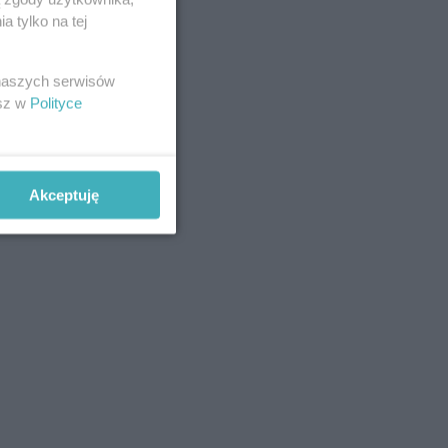
 tylko na tej
 naszych serwisów
esz w
Polityce
Akceptuję