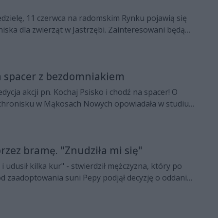
iedzielę, 11 czerwca na radomskim Rynku pojawią się
iska dla zwierząt w Jastrzębi. Zainteresowani będą
ć z psiakiem do domu.
na spacer z bezdomniakiem
dycja akcji pn. Kochaj Psisko i chodź na spacer! O
chronisku w Mąkosach Nowych opowiadała w studiu
sandra Pisarek z fundacji Kocham Psisko. Rozmawiała
.
przez bramę. "Znudziła mi się"
ł i udusił kilka kur" - stwierdził mężczyzna, który po
od zaadoptowania suni Pepy podjął decyzję o oddaniu
schroniska. Przerzucił psa przez dwumetrowy płot i