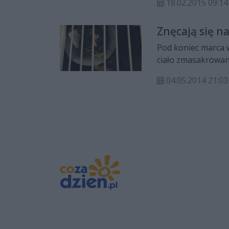
18.02.2015 09:14
Znęcają się n
Pod koniec marca w
ciało zmasakrowane
wnętrzności były n
04.05.2014 21:03
bestialstwa wobec 
Radomiu.