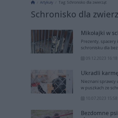
Strona główna
Artykuły
Tag: Schronisko dla zwierząt
Schronisko dla zwier
Mikołajki w s
Prezenty, spacery 
schronisku dla bez
to również dzień 
09.12.2023 16:18
schroniskowych, k
województwa mazo
Ukradli karmę
Nieznani sprawcy 
w puszkach ze schr
dla zwierząt na dw
10.07.2023 15:58
złodziei.
Bezdomne psia