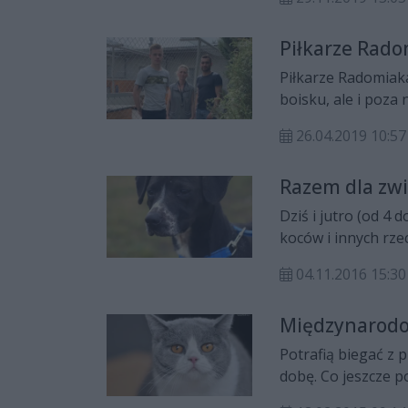
Piłkarze Rado
Piłkarze Radomiaka
boisku, ale i poza
26.04.2019 10:57
Razem dla zwi
Dziś i jutro (od 4 
koców i innych rz
się zimę.
04.11.2016 15:30
Międzynarodo
Potrafią biegać z 
dobę. Co jeszcze p
obchodzimy Międz