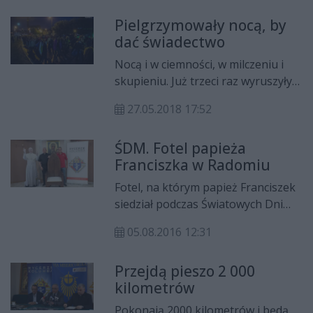
Pielgrzymowały nocą, by
dać świadectwo
Nocą i w ciemności, w milczeniu i
skupieniu. Już trzeci raz wyruszyły
na nocną pielgrzymkę do
27.05.2018 17:52
Sanktuarium Matki Bożej
Pocieszenia w Starej Błotnicy.
ŚDM. Fotel papieża
Mowa o kobietach z Diecezji
Franciszka w Radomiu
Radomskiej, które chciały dać
świadectwo przynależności do
Fotel, na którym papież Franciszek
Kościoła Katolickiego.
siedział podczas Światowych Dni
Młodzieży w Krakowie, trafił na
05.08.2016 12:31
stałe do parafii pw. Matki Bożej
Częstochowskiej na Kapturze. -
Przejdą pieszo 2 000
Traktujemy to jak nagrodę za
kilometrów
naszą wytężoną pracę i
zaangażowanie w organizację ŚDM
Pokonają 2000 kilometrów i będą