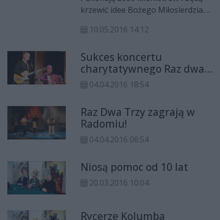
– mówi ks. Wiesław Lenartowicz,
krzewić idee Bożego Miłosierdzia.
proboszcz parafii. To
Grupa osób związanych z zakonem
wolontariusze z tej parafii stanowili
10.05.2016 14:12
Rycerzy Kolumba, latem przejdzie
połowę polskich Rycerzy Kolumba
szlak z Rzymu do Krakowa. Będzie
podczas spotkania w Krakowie, a
Sukces koncertu
to jedno z wydarzeń
tych było ich w sumie 120.
charytatywnego Raz dwa
towarzyszących podczas
trzy
Światowych Dni Młodzieży.
04.04.2016 18:54
Raz Dwa Trzy zagrają w
Radomiu!
04.04.2016 06:54
Niosą pomoc od 10 lat
20.03.2016 10:04
Rycerze Kolumba