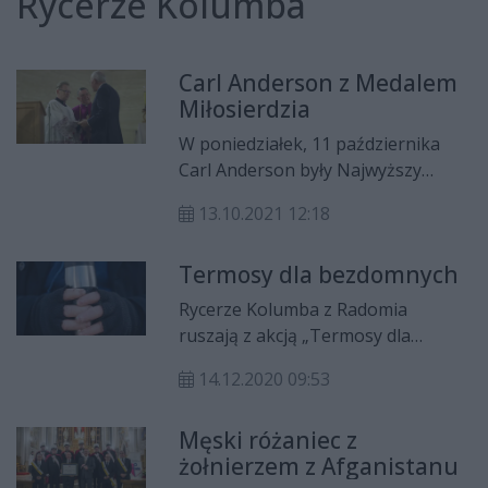
Rycerze Kolumba
Carl Anderson z Medalem
Miłosierdzia
W poniedziałek, 11 października
Carl Anderson były Najwyższy
Rycerz Kolumba został
13.10.2021 12:18
uhonorowany Medalem
Miłosierdzia. Wręczenie medalu i
Termosy dla bezdomnych
uroczysta msza święta, której
przewodniczył bp Marek Solarczyk,
Rycerze Kolumba z Radomia
odbyły się w parafii Matki Bożej
ruszają z akcją „Termosy dla
Częstochowskiej.
bezdomnych". Poprzez zbiórkę
14.12.2020 09:53
funduszy od ludzi dobrej woli,
organizacja chce pozyskać środki
Męski różaniec z
na zakup małych termosów, które
żołnierzem z Afganistanu
zostaną rozdane przez siostry