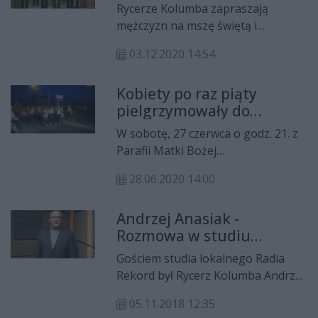
zakonne bezdomnym, będącym pod
Rycerze Kolumba zapraszają
ich opieką.
mężczyzn na mszę świętą i
różaniec. W niedzielę, 6 grudnia o
03.12.2020 14:54
godz. 15 w parafii św. Krzyża na
Halinowie. Podczas comiesięcznego
Kobiety po raz piąty
spotkania będzie też okazja do
pielgrzymowały do
wysłuchania świadectwa weterana z
Sanktuarium Matki Bożej
Afganistanu por. Karola Cierpicy.
W sobotę, 27 czerwca o godz. 21. z
Pocieszenia w Starej
Parafii Matki Bożej
Błotnicy
Częstochowskiej w Radomiu,
28.06.2020 14:00
wyruszyła V Nocna Pielgrzymka
Kobiet do Sanktuarium Matki Bożej
Andrzej Anasiak -
Pocieszenia w Starej Błotnicy. W
Rozmowa w studiu
tym roku w pielgrzymce wzięło
lokalnym Radia Rekord
udział ok. 350 pań.
Gościem studia lokalnego Radia
Rekord był Rycerz Kolumba Andrzej
Anasiak. Rozmowę prowadził
05.11.2018 12:35
Krzysztof Domagała.