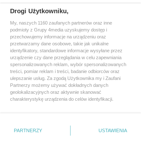
REKLAMA
Drogi Użytkowniku,
My, naszych 1160 zaufanych partnerów oraz inne
podmioty z Grupy 4media uzyskujemy dostęp i
przechowujemy informacje na urządzeniu oraz
przetwarzamy dane osobowe, takie jak unikalne
identyfikatory, standardowe informacje wysyłane przez
urządzenie czy dane przeglądania w celu zapewniania
spersonalizowanych reklam, wybór spersonalizowanych
Redakcja
Reklama
Prywatność
Praca Łódź
treści, pomiar reklam i treści, badanie odbiorców oraz
the:protocol
ulepszanie usług. Za zgodą Użytkownika my i Zaufani
Partnerzy możemy używać dokładnych danych
geolokalizacyjnych oraz aktywnie skanować
charakterystykę urządzenia do celów identyfikacji.
Ponieważ cenimy Twoją prywatność, prosimy o zgodę na
Szukaj
korzystanie z tych technologii poprzez kliknięcie
„Akceptuję”. Zgoda jest dobrowolna i zawsze możesz ją
zmienić/wycofać klikając przycisk ustawień prywatności
Facebook.com
Youtube.com
PARTNERZY
USTAWIENIA
znajdujący się w lewym dolnym rogu strony
. Niektóre
rodzaje przetwarzania danych nie wymagają zgody