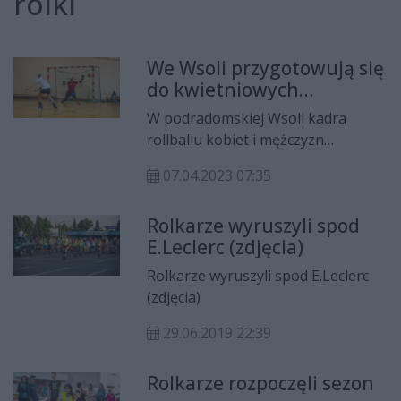
rolki
We Wsoli przygotowują się
do kwietniowych
mistrzostw świata!
W podradomskiej Wsoli kadra
rollballu kobiet i mężczyzn
przygotowuje się do mistrzostw
07.04.2023 07:35
świata, które za kilkanaście dni
odbędą się w Indiach. Większość
Rolkarze wyruszyli spod
zespołu stanowią radomianie.
E.Leclerc (zdjęcia)
Rolkarze wyruszyli spod E.Leclerc
(zdjęcia)
29.06.2019 22:39
Rolkarze rozpoczęli sezon