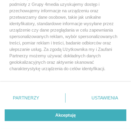
podmioty z Grupy 4media uzyskujemy dostęp i
przechowujemy informacje na urządzeniu oraz
przetwarzamy dane osobowe, takie jak unikalne
identyfikatory, standardowe informacje wysyłane przez
urządzenie czy dane przeglądania w celu zapewniania
spersonalizowanych reklam, wybór spersonalizowanych
Redakcja
Reklama
Prywatność
Praca Łódź
treści, pomiar reklam i treści, badanie odbiorców oraz
the:protocol
ulepszanie usług. Za zgodą Użytkownika my i Zaufani
Partnerzy możemy używać dokładnych danych
geolokalizacyjnych oraz aktywnie skanować
charakterystykę urządzenia do celów identyfikacji.
Ponieważ cenimy Twoją prywatność, prosimy o zgodę na
Szukaj
korzystanie z tych technologii poprzez kliknięcie
„Akceptuję”. Zgoda jest dobrowolna i zawsze możesz ją
zmienić/wycofać klikając przycisk ustawień prywatności
Facebook.com
Youtube.com
PARTNERZY
USTAWIENIA
znajdujący się w lewym dolnym rogu strony
. Niektóre
rodzaje przetwarzania danych nie wymagają zgody
użytkownika, ale masz prawo sprzeciwić się takiemu
Akceptuję
przetwarzaniu. Preferencje będą miały zastosowania tylko
na tej witrynie.
CMS portalu
przygotowany przez