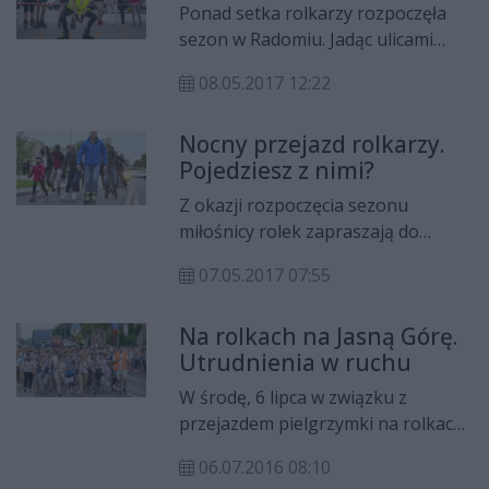
Ponad setka rolkarzy rozpoczęła
sezon w Radomiu. Jadąc ulicami
miasta pokonali trasę 11
08.05.2017 12:22
kilometrów. Pogoda dopisała; w
imprezie wzięły udział całe rodziny.
Nocny przejazd rolkarzy.
Pojedziesz z nimi?
Z okazji rozpoczęcia sezonu
miłośnicy rolek zapraszają do
wzięcia udziału w nocnej jeździe
07.05.2017 07:55
przez Radom. Organizatorzy
gwarantują świetną zabawę i
Na rolkach na Jasną Górę.
niespodzianki. Będą też pokazy
Utrudnienia w ruchu
wyczynowej jazdy na rolkach i
nauka jazdy pod okiem
W środę, 6 lipca w związku z
instruktora.
przejazdem pielgrzymki na rolkach
z Radomia na Jasną Górę w
06.07.2016 08:10
godzinach około 10:30-12:30 mogą