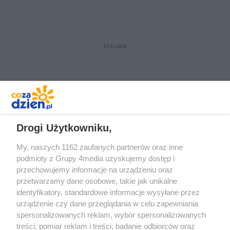
wcielili się w rolę przedstawicieli
japońskiej delegacji, która
zapragnęła wynająć cały hotel!
REKLAMA
REKLAMA
Drogi Użytkowniku,
My, naszych 1162 zaufanych partnerów oraz inne
podmioty z Grupy 4media uzyskujemy dostęp i
przechowujemy informacje na urządzeniu oraz
przetwarzamy dane osobowe, takie jak unikalne
identyfikatory, standardowe informacje wysyłane przez
urządzenie czy dane przeglądania w celu zapewniania
spersonalizowanych reklam, wybór spersonalizowanych
Redakcja
Reklama
Prywatność
Praca Łódź
treści, pomiar reklam i treści, badanie odbiorców oraz