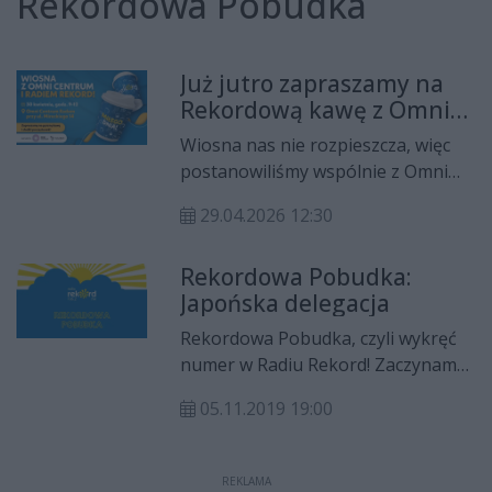
Rekordowa Pobudka
Już jutro zapraszamy na
Rekordową kawę z Omni
Centrum Radom
Wiosna nas nie rozpieszcza, więc
postanowiliśmy wspólnie z Omni
Centrum Radom ją pobudzić.
29.04.2026 12:30
Rekordowa Pobudka:
Japońska delegacja
Rekordowa Pobudka, czyli wykręć
numer w Radiu Rekord! Zaczynamy
publikację naszego nowego
05.11.2019 19:00
segmentu na portalu CoZaDzien.pl.
W najnowszym odcinku
prezenterzy – Dominik i Michał
REKLAMA