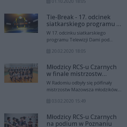
01.10.2020 18:05
portalu CoZaDzień.pl gościem
Michała Nowaka byli Dariusz
Tie-Break - 17. odcinek
Fryszkowski oraz Michał
siatkarskiego programu w
Zdybiewski, prezes i wiceprezes
TV Dami i na cozadzien.pl!
Radomskiego Centrum
W 17. odcinku siatkarskiego
Gościem Andrzej Sitkowski
Siatkarskiego Czarni.
programu Telewizji Dami pod
nazwą "Tie-Break" gościem Michała
20.02.2020 18:05
Nowaka był Andrzej Sitkowski,
trener juniorów Radomskiego
Młodzicy RCS-u Czarnych
Centrum Siatkarskiego Czarni.
w finale mistrzostw
Mazowsza
W Radomiu odbyły się półfinały
mistrzostw Mazowsza młodzików.
W turnieju wystartowało sześć
03.02.2020 15:49
drużyn a pomiędzy zwycięzcą a
ostatnią w tabeli drużyną była
Młodzicy RCS-u Czarnych
różnica zaledwie punktu! - To nie
na podium w Poznaniu
były dwa stracone dni – powiedział