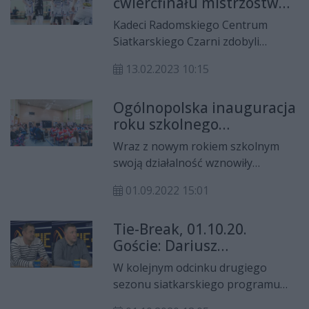
ćwierćfinału mistrzostw
Radom.
Polski kadetów
Kadeci Radomskiego Centrum
Siatkarskiego Czarni zdobyli
brązowy medal mistrzostw
13.02.2023 10:15
Mazowsza i awansowali do turnieju
ćwierćfinałowego mistrzostw
Ogólnopolska inauguracja
Polski.
roku szkolnego
Siatkarskich Ośrodków
Wraz z nowym rokiem szkolnym
Szkolnych odbyła się w
swoją działalność wznowiły
Radomiu
Siatkarskie Ośrodki Szkolne.
01.09.2022 15:01
Ogólnopolska inauguracja roku
szkolnego odbyła się w Radomiu.
Tie-Break, 01.10.20.
Goście: Dariusz
Fryszkowski i Michał
W kolejnym odcinku drugiego
Zdybiewski (RCS Czarni
sezonu siatkarskiego programu
Radom)
Tie-Break w Telewizji Dami i na