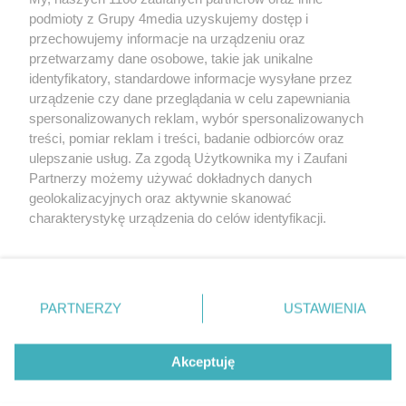
podmioty z Grupy 4media uzyskujemy dostęp i
przechowujemy informacje na urządzeniu oraz
przetwarzamy dane osobowe, takie jak unikalne
identyfikatory, standardowe informacje wysyłane przez
urządzenie czy dane przeglądania w celu zapewniania
spersonalizowanych reklam, wybór spersonalizowanych
Redakcja
Reklama
Prywatność
Praca Łódź
treści, pomiar reklam i treści, badanie odbiorców oraz
the:protocol
ulepszanie usług. Za zgodą Użytkownika my i Zaufani
Partnerzy możemy używać dokładnych danych
geolokalizacyjnych oraz aktywnie skanować
charakterystykę urządzenia do celów identyfikacji.
Ponieważ cenimy Twoją prywatność, prosimy o zgodę na
Szukaj
korzystanie z tych technologii poprzez kliknięcie
„Akceptuję”. Zgoda jest dobrowolna i zawsze możesz ją
zmienić/wycofać klikając przycisk ustawień prywatności
Facebook.com
Youtube.com
PARTNERZY
USTAWIENIA
znajdujący się w lewym dolnym rogu strony
. Niektóre
rodzaje przetwarzania danych nie wymagają zgody
użytkownika, ale masz prawo sprzeciwić się takiemu
Akceptuję
przetwarzaniu. Preferencje będą miały zastosowania tylko
na tej witrynie.
CMS portalu
przygotowany przez