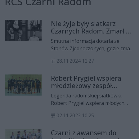
RCS Czarni Radom
Nie żyje były siatkarz
Czarnych Radom. Zmarł w
USA
Smutna informacja dotarła ze
Stanów Zjednoczonych, gdzie zmarł
nagle Krzysztof Kowalski. To młody
28.11.2024 12:27
23-letni siatkarz pochodzący z
Ostrołęki, który spędził dwa lata w
Robert Prygiel wspiera
młodzieżowych zespołach Czarnych
młodzieżowy zespół
Radom.
Czarnych Radom
Legenda radomskiej siatkówki,
Robert Prygiel wspiera młodych
adeptów tego sportu.
02.11.2023 10:25
Stowarzyszenie Inicjatyw RP
ufundowało koszulki dla
Czarni z awansem do
młodzieżowego zespołu Czarnych