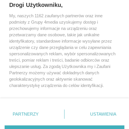
Drogi Użytkowniku,
My, naszych 1162 zaufanych partnerów oraz inne
podmioty z Grupy 4media uzyskujemy dostęp i
przechowujemy informacje na urządzeniu oraz
przetwarzamy dane osobowe, takie jak unikalne
identyfikatory, standardowe informacje wysyłane przez
urządzenie czy dane przeglądania w celu zapewniania
spersonalizowanych reklam, wybór spersonalizowanych
Redakcja
Reklama
Prywatność
Praca Łódź
treści, pomiar reklam i treści, badanie odbiorców oraz
the:protocol
ulepszanie usług. Za zgodą Użytkownika my i Zaufani
Partnerzy możemy używać dokładnych danych
geolokalizacyjnych oraz aktywnie skanować
charakterystykę urządzenia do celów identyfikacji.
Ponieważ cenimy Twoją prywatność, prosimy o zgodę na
Szukaj
korzystanie z tych technologii poprzez kliknięcie
„Akceptuję”. Zgoda jest dobrowolna i zawsze możesz ją
zmienić/wycofać klikając przycisk ustawień prywatności
Facebook.com
Youtube.com
PARTNERZY
USTAWIENIA
znajdujący się w lewym dolnym rogu strony
. Niektóre
rodzaje przetwarzania danych nie wymagają zgody