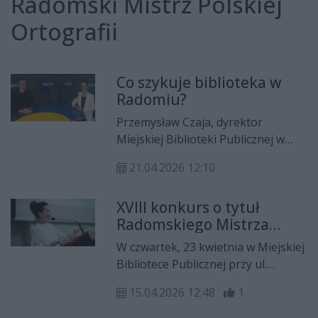
Radomski Mistrz Polskiej
Ortografii
Co szykuje biblioteka w
Radomiu?
Przemysław Czaja, dyrektor
Miejskiej Biblioteki Publicznej w
Radomiu był gościem programu
21.04.2026 12:10
Rekord w Kulturze. Natalia Pętelska
rozmawiała z nim o Radomskim
XVIII konkurs o tytuł
Mistrzu Ortografii, Tygodniu
Radomskiego Mistrza
Bibliotek, a także wielu innych
Ortografii!
wydarzeniach, które odbędą się w
W czwartek, 23 kwietnia w Miejskiej
najbliższym czasie w radomskiej
Bibliotece Publicznej przy ul.
bibliotece.
Piłsudskiego 12 odbędzie się XVIII
15.04.2026 12:48
1
edycja konkursu o tytuł
Radomskiego Mistrza Ortografii.