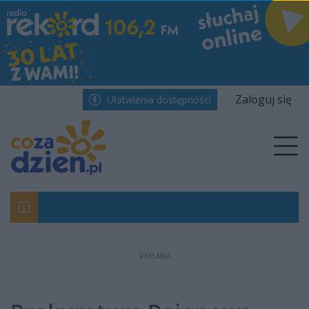
Przejdź do głównych treści
Przejdź do wyszukiwarki
Przejdź do głównego menu
menu
Zaloguj się
Ułatwienia dostępności
Prz
REKLAMA
Piła i jechała, to teraz posiedzi…
Pracownicy uprawiali seks w Miejskim Urzę
Beach Ball Radom 2026. Na Borkach pierwsz
Pielgrzymi z naszej diecezji wyruszają na J