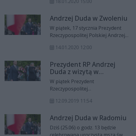
18.01.2020 15:00
swoim przemówieniu odniósł się do
polityki prorodzinnej, służby
Andrzej Duda w Zwoleniu
zdrowia, a także do wymiaru
sprawiedliwości, który mocno
W piątek, 17 stycznia Prezydent
skrytykował - Nie będą nam tutaj w
Rzeczypospolitej Polskiej Andrzej
obcych językach narzucali, jaki
Duda zawita do regionu
mamy mieć ustrój i jak prowadzić
14.01.2020 12:00
radomskiego, a konkretnie do
sprawy – grzmiał w Zwoleniu
Zwolenia.
prezydent RP Andrzej Duda.
Prezydent RP Andrzej
Duda z wizytą w
Białobrzegach
W piątek Prezydent
Rzeczypospolitej
Polskiej Andrzej Duda zawita do
12.09.2019 11:54
regionu radomskiego, a konkretnie
do Białobrzegów.
Andrzej Duda w Radomiu
Dziś (25.06) o godz. 13 będzie
celebrowana uroczysta msza św.