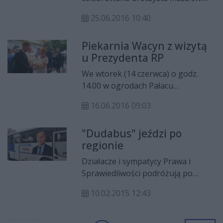
przy kamieniu węgielnym pod
25.06.2016 10:40
pomnik Radomskiego Czerwca na
której swoją obecność potwierdził
Piekarnia Wacyn z wizytą
prezydent RP Andrzej Duda. To
u Prezydenta RP
kulminacja obchodów 40. rocznicy
robotniczych protestów w Radomiu.
We wtorek (14 czerwca) o godz.
14.00 w ogrodach Pałacu
Prezydenckiego Prezydent
16.06.2016 09:03
Rzeczpospolitej Polskiej Andrzej
Duda weźmie udział w uroczystej
"Dudabus" jeździ po
Gali AgroLigi 2015. Zaproszenie na
regionie
tę galę dostała radomska firma -
piekarnia Wacyn.
Działacze i sympatycy Prawa i
Sprawiedliwości podróżują po
regionie radomskim "Dudabusem".
10.02.2015 12:43
W miejscowościach, które
odwiedzą, zbierane będą podpisy
poparcia pod kandydaturą Andrzeja