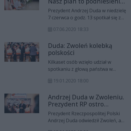
Nasz plan to podniesienie
Duda wraz z małżonką Agatą
jakości życia Polaków
Kornhauser-Dudą. Trzech
Prezydent Andrzej Duda w niedzielę
nominowanych pochodzi z
7 czerwca o godz. 13 spotkał się z
Radomia.
mieszkańcami gminy Gózd.
07.06.2020 18:33
DudaBus stanął przed Urzędem
Gminy.
Duda: Zwoleń kolebką
polskości
Kilkaset osób wzięło udział w
spotkaniu z głową państwa w
Zwoleniu. W swoim wystąpieniu
19.01.2020 18:00
odniósł się on do historii tego
miasta, nazywając go „miastem
Andrzej Duda w Zwoleniu.
patriotów” i „kolebką polskości”.
Prezydent RP ostro
skrytykował wymiar
Prezydent Rzeczpospolitej Polski
sprawiedliwości
Andrzej Duda odwiedził Zwoleń, aby
spotkać się z mieszkańcami. W