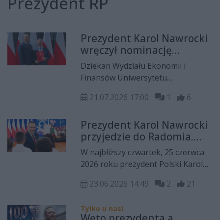
Prezydent RP
Prezydent Karol Nawrocki
wręczył nominację
profesorską dla prof. dr.
Dziekan Wydziału Ekonomii i
hab. Piotra Misztala
Finansów Uniwersytetu
Radomskiego, prof. dr hab. Piotr
21.07.2026 17:00
1
6
Misztal odebrał oficjalny akt
nominacyjny nadania tytułu
Prezydent Karol Nawrocki
profesora nauk społecznych w
przyjedzie do Radomia.
dyscyplinie ekonomii i finansów z
Głowa państwa weźmie
rąk prezydenta Rzeczypospolitej
W najbliższy czwartek, 25 czerwca
udział w obchodach 50.
Polskiej.
2026 roku prezydent Polski Karol
rocznicy Czerwca '76
Nawrocki przyjedzie do Radomia,
23.06.2026 14:49
2
21
gdzie weźmie udział w głównych
uroczystościach państwowych
Tylko u nas!
upamiętniających 50. rocznicę
Weto prezydenta a