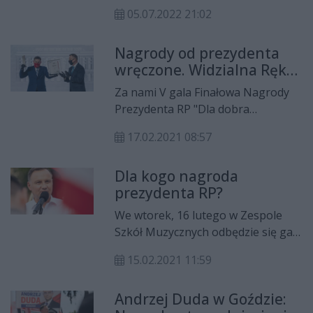
głównymi tematami spotkania
05.07.2022 21:02
prezydenta RP Andrzeja Dudy z
mieszkańcami w Lipsku. - Wierzcie
Nagrody od prezydenta
mi państwo, że modernizacja
wręczone. Widzialna Ręka
polskiej armii jest potrzebna do
Radom i Jakub Wachnicki
takiego poziomu, żeby nikt nie
Za nami V gala Finałowa Nagrody
laureatami
odważył się nas zaatakować -
Prezydenta RP "Dla dobra
powiedział prezydent.
wspólnego". W tegorocznej edycji
17.02.2021 08:57
aż trzech nominowanych
pochodziło z Radomia. Dwoje z nich
Dla kogo nagroda
zostało laureatami nagrody, które
prezydenta RP?
wręczała para prezydencka,
prezydent Andrzej Duda i pierwsza
We wtorek, 16 lutego w Zespole
dama Agata Kornhauser-Duda.
Szkół Muzycznych odbędzie się gala
finałowa V edycji Nagrody
15.02.2021 11:59
Prezydenta RP. W wydarzeniu
weźmie udział prezydent
Andrzej Duda w Goździe:
Rzeczypospolitej Polskiej Andrzej