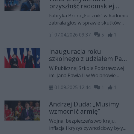
Wydarzeń Czerwcowych z 1976
przyszłość radomskiej
roku.
zbrojeniówki. Fabryka
Fabryka Broni „Łucznik” w Radomiu
Broni komentuje skutki
zabrała głos w sprawie skutków
decyzji
weta Prezydenta RP do ustawy o
07.04.2026 09:37
5
1
programie SAFE. Choć – jak
podkreślają przedstawiciele spółki
Inauguracja roku
– nowe środki byłyby „okolicznością
szkolnego z udziałem Pary
korzystną”, na dziś zakład nie
Prezydenckiej w
odnotowuje bezpośrednich strat w
W Publicznej Szkole Podstawowej
Wolanowie
produkcji ani zagrożeń dla
im. Jana Pawła II w Wolanowie
zatrudnienia.
odbyła się uroczysta inauguracja
01.09.2025 12:44
1
1
roku szkolnego 2025/2026.
Wydarzenie miało szczególną
Andrzej Duda: „Musimy
rangę, ponieważ uczestniczyła w
wzmocnić armię”
nim para prezydencka – Prezydent
RP Karol Nawrocki wraz z małżonką
Wojna, bezpieczeństwo kraju,
Martą Nawrocką.
inflacja i kryzys żywnościowy były