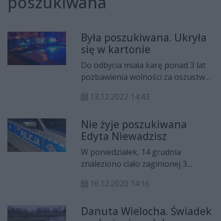
poszukiwana
Była poszukiwana. Ukryła
się w kartonie
Do odbycia miała karę ponad 3 lat
pozbawienia wolności za oszustwa,
włamanie i posiadanie narkotyków.
13.12.2022 14:43
Poszukiwaną od blisko pół roku
kobietę policjanci znaleźli w
Nie żyje poszukiwana
kartonie na strychu.
Edyta Niewadzisz
W poniedziałek, 14 grudnia
znaleziono ciało zaginionej 3
listopada Edyty Niewadzisz.
16.12.2020 14:16
Czynności w tej sprawie prowadzi
prokuratura
Danuta Wielocha. Świadek