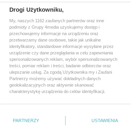
Drogi Użytkowniku,
My, naszych 1162 zaufanych partnerów oraz inne
podmioty z Grupy 4media uzyskujemy dostęp i
przechowujemy informacje na urządzeniu oraz
przetwarzamy dane osobowe, takie jak unikalne
identyfikatory, standardowe informacje wysyłane przez
urządzenie czy dane przeglądania w celu zapewniania
spersonalizowanych reklam, wybór spersonalizowanych
Redakcja
Reklama
Prywatność
Praca Łódź
treści, pomiar reklam i treści, badanie odbiorców oraz
the:protocol
ulepszanie usług. Za zgodą Użytkownika my i Zaufani
Partnerzy możemy używać dokładnych danych
geolokalizacyjnych oraz aktywnie skanować
charakterystykę urządzenia do celów identyfikacji.
Ponieważ cenimy Twoją prywatność, prosimy o zgodę na
Szukaj
korzystanie z tych technologii poprzez kliknięcie
„Akceptuję”. Zgoda jest dobrowolna i zawsze możesz ją
zmienić/wycofać klikając przycisk ustawień prywatności
Facebook.com
Youtube.com
PARTNERZY
USTAWIENIA
znajdujący się w lewym dolnym rogu strony
. Niektóre
rodzaje przetwarzania danych nie wymagają zgody