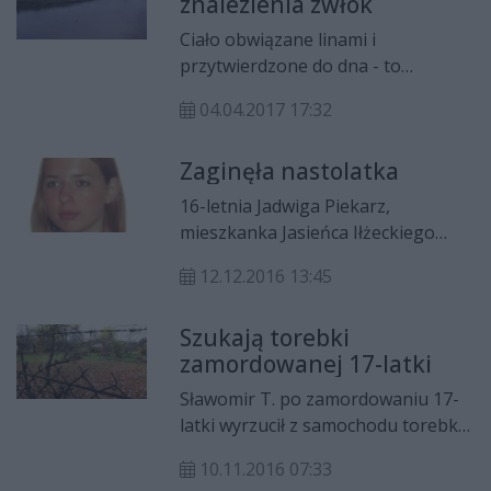
znalezienia zwłok
Ciało obwiązane linami i
przytwierdzone do dna - to
zobaczyli świadkowie wyławiania
04.04.2017 17:32
zwłok z Pilicy w Brzeźcach k.
Białobrzegów. Prawdopodobnie
Zaginęła nastolatka
jest to ciało poszukiwanej Danuty
Wielochy.
16-letnia Jadwiga Piekarz,
mieszkanka Jasieńca Iłżeckiego
Dolnego, oddaliła się z
12.12.2016 13:45
Młodzieżowego Ośrodka
Wychowawczego w Wierzbicy.
Szukają torebki
zamordowanej 17-latki
Sławomir T. po zamordowaniu 17-
latki wyrzucił z samochodu torebkę,
która należała do dziewczyny. -
10.11.2016 07:33
Apelujemy do mieszkańców, by