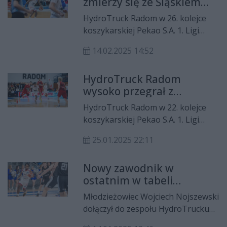
zmierzy się ze Śląskiem
Wrocław II
HydroTruck Radom w 26. kolejce
koszykarskiej Pekao S.A. 1. Ligi
zmierzy się u siebie ze Śląskiem
14.02.2025 14:52
Wrocław II. Podopieczni Roberta
Witki powalczą o dziewiątą wygraną
HydroTruck Radom
w tym sezonie.
wysoko przegrał z
Muszynianką Sokołem
HydroTruck Radom w 22. kolejce
Łańcut
koszykarskiej Pekao S.A. 1. Ligi
zmierzył się na wyjeździe z
25.01.2025 22:11
Muszynianką Sokołem Łańcut.
Podopieczni trenera Roberta Witki
Nowy zawodnik w
przegrali to spotkanie 50:90.
ostatnim w tabeli
HydroTrucku Radom
Młodzieżowiec Wojciech Nojszewski
dołączył do zespołu HydroTrucku
Radom na pozostałą część sezonu