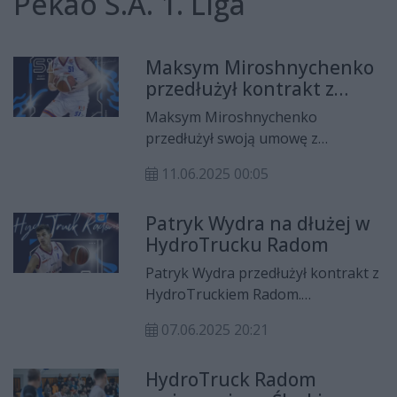
Pekao S.A. 1. Liga
Maksym Miroshnychenko
przedłużył kontrakt z
HydroTruckiem Radom
Maksym Miroshnychenko
przedłużył swoją umowę z
HydroTruckiem Radom. 28-latek
11.06.2025 00:05
będzie graczem radomskiej drużyny
w sezonie 2025/2026.
Patryk Wydra na dłużej w
HydroTrucku Radom
Patryk Wydra przedłużył kontrakt z
HydroTruckiem Radom.
Rozgrywający będzie występował w
07.06.2025 20:21
barwach radomskiej drużyny w
sezonie 2025/2026.
HydroTruck Radom