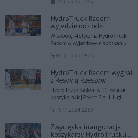
14.01.2025 12:46
2024/25 Pekao S.A. 1. Ligi.
HydroTruck Radom
wyjedzie do Łodzi
W sobotę, 4 stycznia HydroTruck
Radom w wyjazdowym spotkaniu
stoczy bój z ŁKS-em Łódź.
03.01.2025 19:20
HydroTruck Radom wygrał
z Resovią Rzeszów
HydroTruck Radom w 11. kolejce
koszykarskiej Pekao S.A. 1. Ligi
zmierzył się u siebie z OPTeam
16.11.2024 22:59
Energia Polska Resovią Rzeszów.
Gospodarze triumfowali 84:68.
Zwycięska inauguracja
koszykarzy HydroTrucku