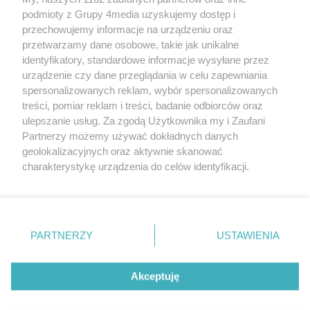
podmioty z Grupy 4media uzyskujemy dostęp i
przechowujemy informacje na urządzeniu oraz
przetwarzamy dane osobowe, takie jak unikalne
identyfikatory, standardowe informacje wysyłane przez
urządzenie czy dane przeglądania w celu zapewniania
spersonalizowanych reklam, wybór spersonalizowanych
Redakcja
Reklama
Prywatność
Praca Łódź
treści, pomiar reklam i treści, badanie odbiorców oraz
the:protocol
ulepszanie usług. Za zgodą Użytkownika my i Zaufani
Partnerzy możemy używać dokładnych danych
geolokalizacyjnych oraz aktywnie skanować
charakterystykę urządzenia do celów identyfikacji.
Ponieważ cenimy Twoją prywatność, prosimy o zgodę na
Szukaj
korzystanie z tych technologii poprzez kliknięcie
„Akceptuję”. Zgoda jest dobrowolna i zawsze możesz ją
zmienić/wycofać klikając przycisk ustawień prywatności
Facebook.com
Youtube.com
PARTNERZY
USTAWIENIA
znajdujący się w lewym dolnym rogu strony
. Niektóre
rodzaje przetwarzania danych nie wymagają zgody
użytkownika, ale masz prawo sprzeciwić się takiemu
Akceptuję
przetwarzaniu. Preferencje będą miały zastosowania tylko
na tej witrynie.
CMS portalu
przygotowany przez